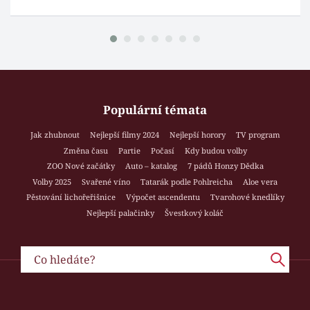
Populární témata
Jak zhubnout
Nejlepší filmy 2024
Nejlepší horory
TV program
Změna času
Partie
Počasí
Kdy budou volby
ZOO Nové začátky
Auto – katalog
7 pádů Honzy Dědka
Volby 2025
Svařené víno
Tatarák podle Pohlreicha
Aloe vera
Pěstování lichořeřišnice
Výpočet ascendentu
Tvarohové knedlíky
Nejlepší palačinky
Švestkový koláč