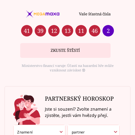
Vaše šťastná čísla
41
39
12
13
11
46
2
ZKUSTE ŠTĚSTÍ
Ministerstvo financí varuje: Účastí na hazardní hře může
vzniknout závislost ⑱
PARTNERSKÝ HOROSKOP
Jste si souzení? Zvolte znamení a
zjistěte, jestli vám hvězdy přejí.