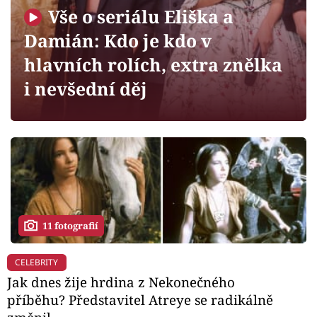
Horoskopy
Vše o seriálu Eliška a
Sledujte prima+
Damián: Kdo je kdo v
hlavních rolích, extra znělka
Filmový festival Karlovy Vary
i nevšední děj
Pořady
Mámy sobě
Přihlášení
11 fotografií
Sledujte nás
CELEBRITY
Jak dnes žije hrdina z Nekonečného
příběhu? Představitel Atreye se radikálně