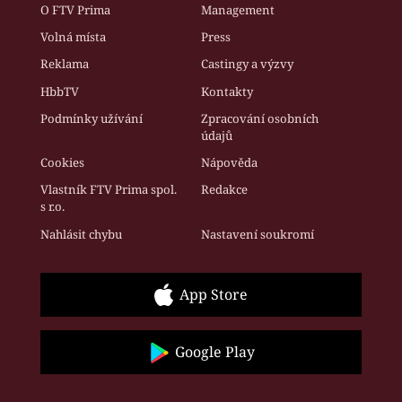
O FTV Prima
Management
Volná místa
Press
Reklama
Castingy a výzvy
HbbTV
Kontakty
Podmínky užívání
Zpracování osobních
údajů
Cookies
Nápověda
Vlastník FTV Prima spol.
Redakce
s r.o.
Nahlásit chybu
Nastavení soukromí
App Store
Google Play