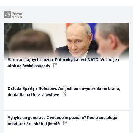
Varování tajných služeb: Putin chystá test NATO. Ve hře je i
útok na české sousedy
Ostuda Sparty v Boleslavi: Ani jednou nevystřelila na bránu,
doplatila na třesk v sestavě
Vyhýbá se generace Z vedoucím pozicím? Podle sociologů
mladí kariéru obětují jistotě