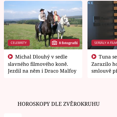
CELEBRITY
SERIÁLY A FIL
8 fotografií
Michal Dlouhý v sedle
Tuna se chtěl vrátit domů.
slavného filmového koně.
Zarazilo ho
Jezdil na něm i Draco Malfoy
smlouvě př
zemřít
HOROSKOPY DLE ZVĚROKRUHU