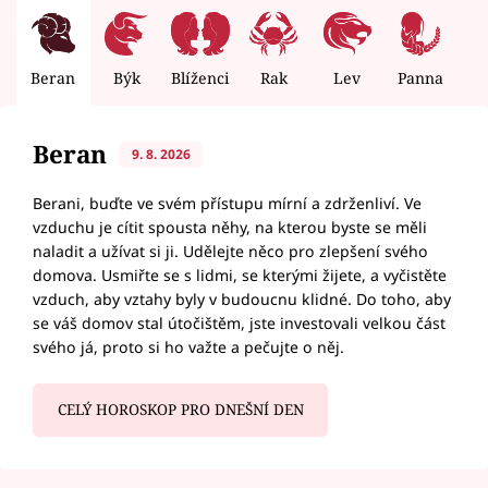
Beran
Býk
Blíženci
Rak
Lev
Panna
V
Beran
9. 8. 2026
Berani, buďte ve svém přístupu mírní a zdrženliví. Ve
vzduchu je cítit spousta něhy, na kterou byste se měli
naladit a užívat si ji. Udělejte něco pro zlepšení svého
domova. Usmiřte se s lidmi, se kterými žijete, a vyčistěte
vzduch, aby vztahy byly v budoucnu klidné. Do toho, aby
se váš domov stal útočištěm, jste investovali velkou část
svého já, proto si ho važte a pečujte o něj.
CELÝ HOROSKOP PRO DNEŠNÍ DEN