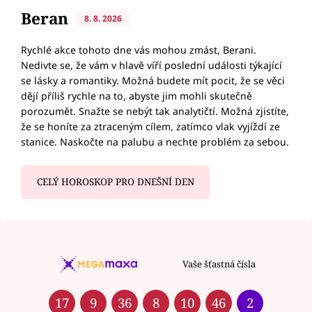
Beran
8. 8. 2026
Rychlé akce tohoto dne vás mohou zmást, Berani.
Nedivte se, že vám v hlavě víří poslední události týkající
se lásky a romantiky. Možná budete mít pocit, že se věci
dějí příliš rychle na to, abyste jim mohli skutečně
porozumět. Snažte se nebýt tak analytičtí. Možná zjistíte,
že se honíte za ztraceným cílem, zatímco vlak vyjíždí ze
stanice. Naskočte na palubu a nechte problém za sebou.
CELÝ HOROSKOP PRO DNEŠNÍ DEN
Vaše šťastná čísla
17
9
36
8
10
46
2