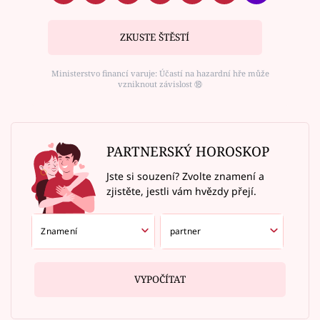
ZKUSTE ŠTĚSTÍ
Ministerstvo financí varuje: Účastí na hazardní hře může
vzniknout závislost ⑱
PARTNERSKÝ HOROSKOP
Jste si souzení? Zvolte znamení a
zjistěte, jestli vám hvězdy přejí.
VYPOČÍTAT