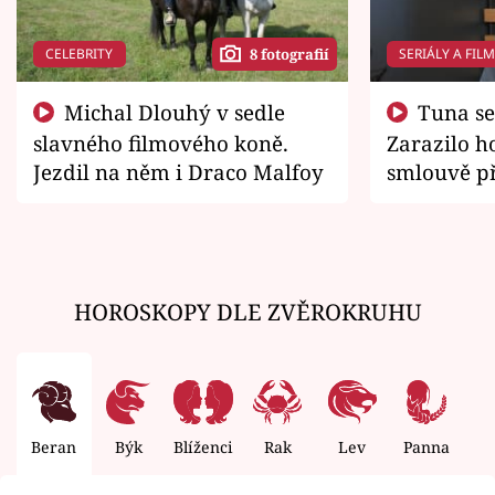
CELEBRITY
SERIÁLY A FIL
8 fotografií
Michal Dlouhý v sedle
Tuna se chtěl vrátit domů.
slavného filmového koně.
Zarazilo ho
Jezdil na něm i Draco Malfoy
smlouvě př
zemřít
HOROSKOPY DLE ZVĚROKRUHU
Beran
Býk
Blíženci
Rak
Lev
Panna
V