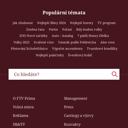
Populární témata
Jak zhubnout
Nejlepší filmy 2024
Nejlepší horory
TV program
Změna času
Partie
Počasí
Kdy budou volby
ZOO Nové začátky
Auto – katalog
7 pádů Honzy Dědka
Volby 2025
Svařené víno
Tatarák podle Pohlreicha
Aloe vera
Pěstování lichořeřišnice
Výpočet ascendentu
Tvarohové knedlíky
Nejlepší palačinky
Švestkový koláč
O FTV Prima
Management
Volná místa
Press
Reklama
Castingy a výzvy
HbbTV
Kontakty