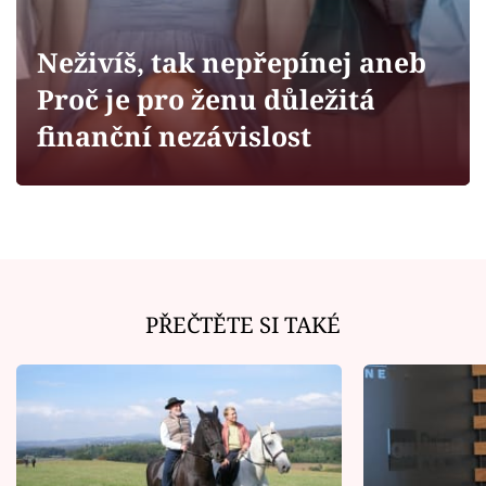
Horoskopy
Sledujte prima+
Neživíš, tak nepřepínej aneb
Proč je pro ženu důležitá
Filmový festival Karlovy Vary
finanční nezávislost
Pořady
Mámy sobě
Přihlášení
PŘEČTĚTE SI TAKÉ
Sledujte nás