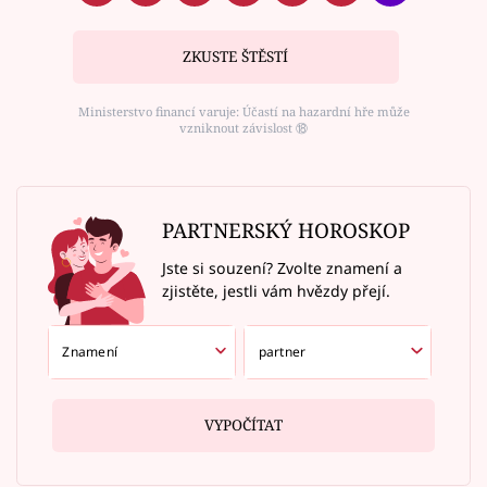
ZKUSTE ŠTĚSTÍ
Ministerstvo financí varuje: Účastí na hazardní hře může
vzniknout závislost ⑱
PARTNERSKÝ HOROSKOP
Jste si souzení? Zvolte znamení a
zjistěte, jestli vám hvězdy přejí.
VYPOČÍTAT