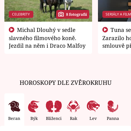
CELEBRITY
SERIÁLY A FIL
8 fotografií
Michal Dlouhý v sedle
Tuna se chtěl vrátit domů.
slavného filmového koně.
Zarazilo ho
Jezdil na něm i Draco Malfoy
smlouvě př
zemřít
HOROSKOPY DLE ZVĚROKRUHU
Beran
Býk
Blíženci
Rak
Lev
Panna
V