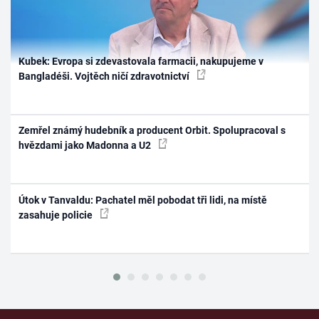
Kubek: Evropa si zdevastovala farmacii, nakupujeme v
Bangladéši. Vojtěch ničí zdravotnictví
Zemřel známý hudebník a producent Orbit. Spolupracoval s
hvězdami jako Madonna a U2
Útok v Tanvaldu: Pachatel měl pobodat tři lidi, na místě
zasahuje policie