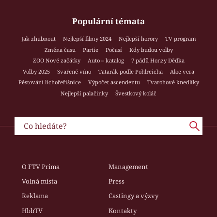
Populární témata
Jak zhubnout
Nejlepší filmy 2024
Nejlepší horory
TV program
Změna času
Partie
Počasí
Kdy budou volby
ZOO Nové začátky
Auto – katalog
7 pádů Honzy Dědka
Volby 2025
Svařené víno
Tatarák podle Pohlreicha
Aloe vera
Pěstování lichořeřišnice
Výpočet ascendentu
Tvarohové knedlíky
Nejlepší palačinky
Švestkový koláč
O FTV Prima
Management
Volná místa
Press
Reklama
Castingy a výzvy
HbbTV
Kontakty