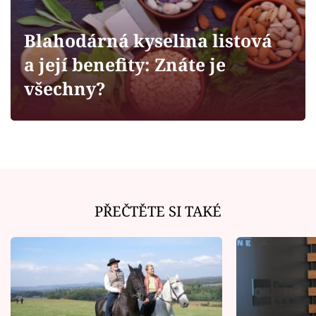
Horoskopy
Sledujte prima+
Blahodárná kyselina listová
a její benefity: Znáte je
Filmový festival Karlovy Vary
všechny?
Pořady
Mámy sobě
Přihlášení
PŘEČTĚTE SI TAKÉ
Sledujte nás