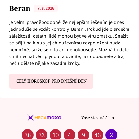
Beran
7. 8. 2026
Je velmi pravděpodobné, že nejlepším řešením je dnes
jednoduše se vzdát kontroly, Berani. Pokud jde o srdeční
záležitosti, ostatní lidé mohou být ve víru zmatku. Snažit
se přijít na kloub jejich duševnímu rozpoložení bude
nemožné, takže se o to ani nepokoušejte. Možná budete
chtít nechat věci plynout a uvidíte, jak dopadnete zítra,
než uděláte nějaké zásadní kroky.
CELÝ HOROSKOP PRO DNEŠNÍ DEN
Vaše šťastná čísla
36
33
10
4
9
46
2