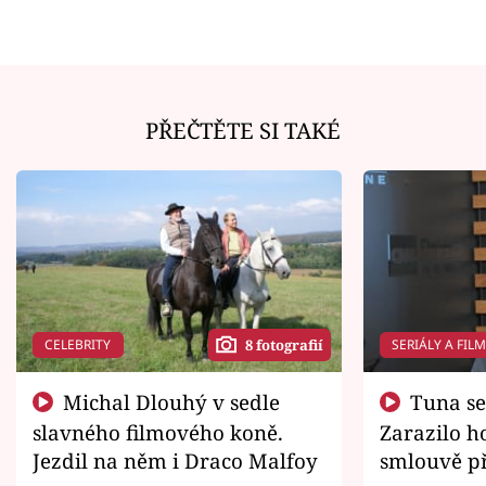
PŘEČTĚTE SI TAKÉ
CELEBRITY
SERIÁLY A FIL
8 fotografií
Michal Dlouhý v sedle
Tuna se chtěl vrátit domů.
slavného filmového koně.
Zarazilo ho
Jezdil na něm i Draco Malfoy
smlouvě př