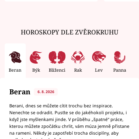
zemřít
HOROSKOPY DLE ZVĚROKRUHU
Beran
Býk
Blíženci
Rak
Lev
Panna
V
Beran
6. 8. 2026
Berani, dnes se můžete cítit trochu bez inspirace.
Nenechte se odradit. Pusťte se do jakéhokoli projektu, i
když jste myšlenkami jinde. V průběhu „špatné“ práce,
kterou můžete zpočátku chrlit, vám múza jemně přistane
na rameni. Někdy je zapotřebí trocha disciplíny, aby