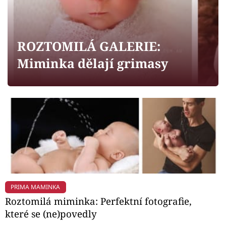
Horoskopy
Sledujte prima+
ROZTOMILÁ GALERIE:
Filmový festival Karlovy Vary
Miminka dělají grimasy
Pořady
Mámy sobě
Přihlášení
Sledujte nás
PRIMA MAMINKA
Roztomilá miminka: Perfektní fotografie,
které se (ne)povedly