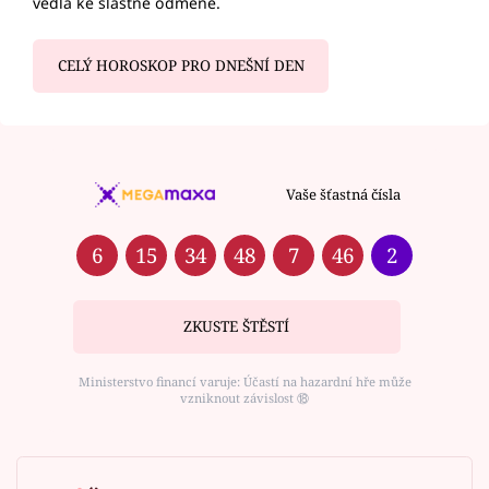
vedla ke slastné odměně.
CELÝ HOROSKOP PRO DNEŠNÍ DEN
Vaše šťastná čísla
6
15
34
48
7
46
2
ZKUSTE ŠTĚSTÍ
Ministerstvo financí varuje: Účastí na hazardní hře může
vzniknout závislost ⑱