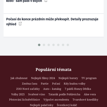
kostí“ sám padl v bojích
Počasí do konce prázdnin může překvapit. Detaily prozrazuje
výhled
Populární témata
Jak zhubnout
Nejlepší filmy 2024
Nejlepší horory
TV program
Změna času
Partie
Počasí
Kdy budou volby
ZOO Nové začátky
Auto – katalog
7 pádů Honzy Dědka
Volby 2025
Svařené víno
Tatarák podle Pohlreicha
Aloe vera
Pěstování lichořeřišnice
Výpočet ascendentu
Tvarohové knedlíky
Nejlepší palačinky
Švestkový koláč