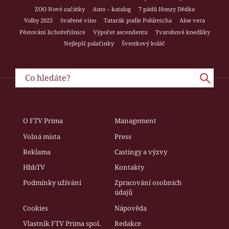
ZOO Nové začátky
Auto – katalog
7 pádů Honzy Dědka
Volby 2025
Svařené víno
Tatarák podle Pohlreicha
Aloe vera
Pěstování lichořeřišnice
Výpočet ascendentu
Tvarohové knedlíky
Nejlepší palačinky
Švestkový koláč
O FTV Prima
Management
Volná místa
Press
Reklama
Castingy a výzvy
HbbTV
Kontakty
Podmínky užívání
Zpracování osobních
údajů
Cookies
Nápověda
Vlastník FTV Prima spol.
Redakce