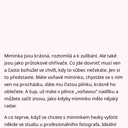
Miminka jsou krásná, roztomilá a k zulíbání. Ale také
jsou jako průtokové ohřívače. Co jde dovnitř, musí ven
a často bohužel ve chvíli, kdy to vůbec nečekáte. Jen si
to představte. Máte voňavé miminko, chystáte se s ním
ven na procházku, dáte mu čistou plínku, krásně ho
oblečete. A šup, už máte v plínce „voňavou“ nadílku a
můžete začít znovu. Jako kdyby miminko mělo nějaký
radar.
A co teprve, když se chcete s miminkem hezky vyfotit
někde ve studiu u profesionálního fotografa. Ideální