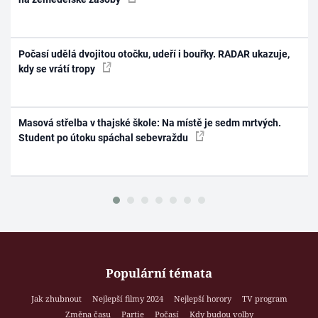
Počasí udělá dvojitou otočku, udeří i bouřky. RADAR ukazuje,
kdy se vrátí tropy
Masová střelba v thajské škole: Na místě je sedm mrtvých.
Student po útoku spáchal sebevraždu
Populární témata
Jak zhubnout
Nejlepší filmy 2024
Nejlepší horory
TV program
Změna času
Partie
Počasí
Kdy budou volby