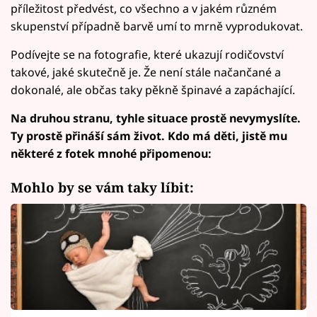
příležitost předvést, co všechno a v jakém různém
skupenství případně barvě umí to mrně vyprodukovat.
Podívejte se na fotografie, které ukazují rodičovství
takové, jaké skutečně je. Že není stále načančané a
dokonalé, ale občas taky pěkně špinavé a zapáchající.
Na druhou stranu, tyhle situace prostě nevymyslíte.
Ty prostě přináší sám život. Kdo má děti, jistě mu
některé z fotek mnohé připomenou:
Mohlo by se vám taky líbit: