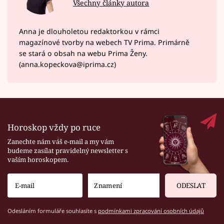
Všechny články autora
Anna je dlouholetou redaktorkou v rámci
magazínové tvorby na webech TV Prima. Primárně
se stará o obsah na webu Prima Ženy.
(anna.kopeckova@iprima.cz)
Horoskop vždy po ruce
Zanechte nám váš e-mail a my vám
budeme zasílat pravidelný newsletter s
vaším horoskopem.
ODESLAT
Odesláním formuláře souhlasíte s
podmínkami zpracování osobních údajů