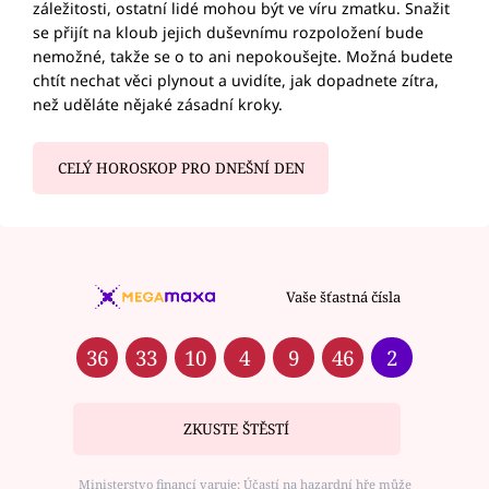
záležitosti, ostatní lidé mohou být ve víru zmatku. Snažit
se přijít na kloub jejich duševnímu rozpoložení bude
nemožné, takže se o to ani nepokoušejte. Možná budete
chtít nechat věci plynout a uvidíte, jak dopadnete zítra,
než uděláte nějaké zásadní kroky.
CELÝ HOROSKOP PRO DNEŠNÍ DEN
Vaše šťastná čísla
36
33
10
4
9
46
2
ZKUSTE ŠTĚSTÍ
Ministerstvo financí varuje: Účastí na hazardní hře může