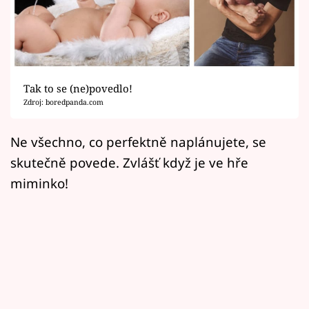
Horoskopy
Sledujte prima+
Filmový festival Karlovy Vary
Tak to se (ne)povedlo!
Pořady
Zdroj: boredpanda.com
Mámy sobě
Ne všechno, co perfektně naplánujete, se
skutečně povede. Zvlášť když je ve hře
Přihlášení
miminko!
Sledujte nás