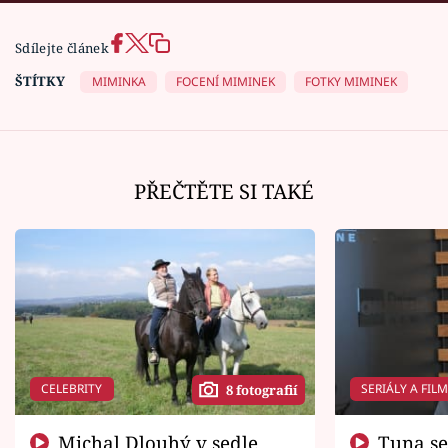
Sdílejte článek
ŠTÍTKY
MIMINKA
FOCENÍ MIMINEK
FOTKY MIMINEK
PŘEČTĚTE SI TAKÉ
CELEBRITY
SERIÁLY A FIL
8 fotografií
Michal Dlouhý v sedle
Tuna se chtěl vrátit domů.