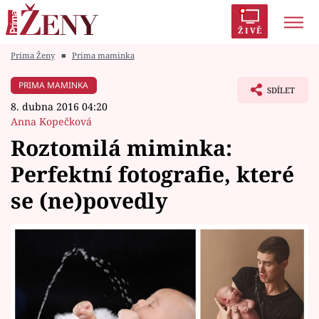
ŽIVĚ
Prima Ženy
■
Prima maminka
Trendy:
Polabí
Inspekce
Prostřeno!
AYTO?
PRIMA MAMINKA
SDÍLET
Módní alarm
Zrádci
Proměny
8. dubna 2016 04:20
Anna Kopečková
Roztomilá miminka:
Perfektní fotografie, které
Témata
se (ne)povedly
Celebrity
Vztahy
Seriály