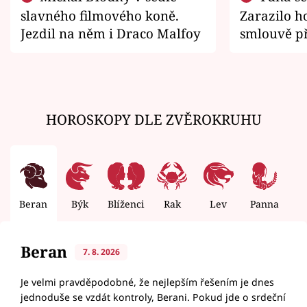
slavného filmového koně.
Zarazilo ho
Jezdil na něm i Draco Malfoy
smlouvě př
zemřít
HOROSKOPY DLE ZVĚROKRUHU
Beran
Býk
Blíženci
Rak
Lev
Panna
V
Beran
7. 8. 2026
Je velmi pravděpodobné, že nejlepším řešením je dnes
jednoduše se vzdát kontroly, Berani. Pokud jde o srdeční