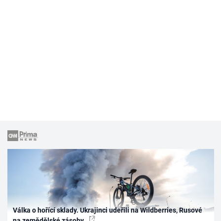
Válka o hořící sklady. Ukrajinci udeřili na Wildberries, Rusové
na zemědělské zásoby