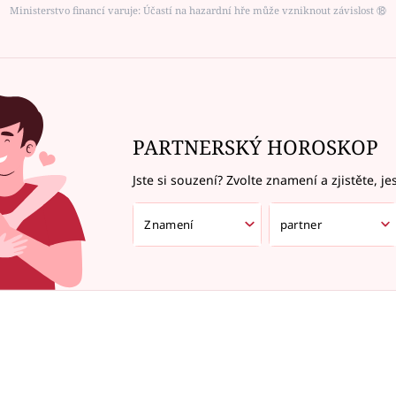
Ministerstvo financí varuje: Účastí na hazardní hře může vzniknout závislost ⑱
PARTNERSKÝ HOROSKOP
Jste si souzení? Zvolte znamení a zjistěte, je