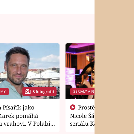
LMY
SERIÁLY A FILMY
8 fotografií
14 f
Prostě si o to řekla! Takhle
Marek pomáhá
Nicole Šáchová získala r
 vrahovi. V Polabí
seriálu Kamarádi
osti