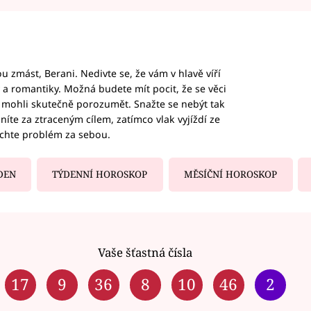
 zmást, Berani. Nedivte se, že vám v hlavě víří
ky a romantiky. Možná budete mít pocit, že se věci
jim mohli skutečně porozumět. Snažte se nebýt tak
honíte za ztraceným cílem, zatímco vlak vyjíždí ze
echte problém za sebou.
DEN
TÝDENNÍ HOROSKOP
MĚSÍČNÍ HOROSKOP
Vaše šťastná čísla
17
9
36
8
10
46
2