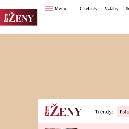
Menu
Celebrity
Vztahy
S
Seriály
Životní styl
ZOO
DIETY A HUBNUTÍ
PROSTŘENO!
CESTOVÁNÍ A
DOVOLENÁ
DUCH
ZDRAVÍ
Trendy:
Pola
Horoskopy
Video
ASTROČLÁNKY
SERIÁLY