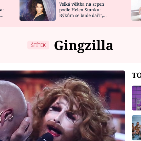
Velká věštba na srpen
NOVINKY
ZAHRADA
a:
podle Helen Stanku:
y
Býkům se bude dařit,
VIDEORECEPTY
DESIGN
Vodnáře čeká jízda
Gingzilla
ŠTÍTEK
TO