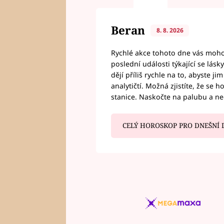
Beran
8. 8. 2026
Rychlé akce tohoto dne vás mohou
poslední události týkající se lás
dějí příliš rychle na to, abyste 
analytičtí. Možná zjistíte, že se 
stanice. Naskočte na palubu a n
CELÝ HOROSKOP PRO DNEŠNÍ 