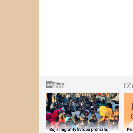
Boj s migranty Evropa prohrála,
Pri