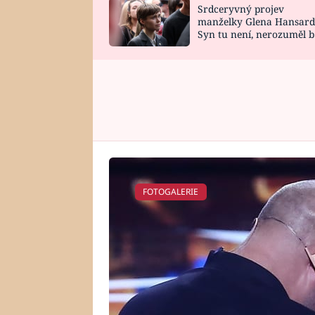
Srdceryvný projev
SNÁŘ
CELEBRITY
manželky Glena Hansard
Syn tu není, nerozuměl b
HOROSKOP NA
VAŘENÍ
tomu, vysvětlila
ROK 2023
FOTOGALERIE