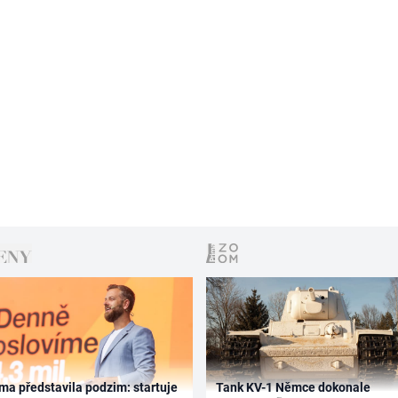
ma představila podzim: startuje
Tank KV-1 Němce dokonale