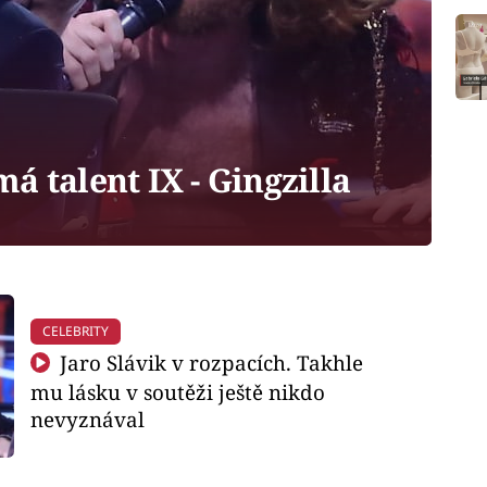
á talent IX - Gingzilla
CELEBRITY
Jaro Slávik v rozpacích. Takhle
mu lásku v soutěži ještě nikdo
nevyznával