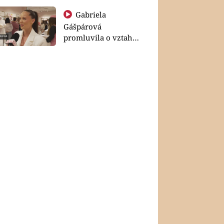
Gabriela
Gášpárová
promluvila o vztahu
a zakládání rodiny