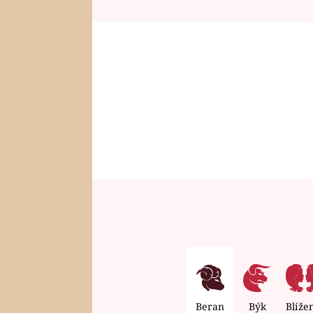
Beran
Býk
Blíže