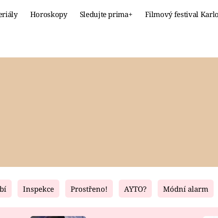
eriály
Horoskopy
Sledujte prima+
Filmový festival Karl
Celebrity
Recept
MÓDA A KRÁSA
HLAVNÍ JÍ
VZTAHY A SEX
SLADKÉ
PRIMA MAMINKA
ZDRAVÉ
bí
Inspekce
Prostřeno!
AYTO?
Módní alarm
Fresh
Living
RECEPTY
BYDLENÍ