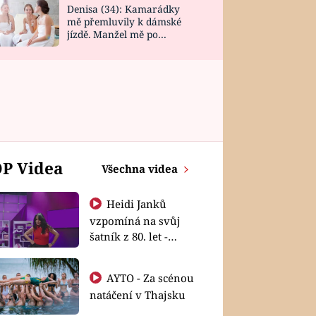
Denisa (34): Kamarádky
mě přemluvily k dámské
jízdě. Manžel mě po
návratu zaskočil
P Videa
Všechna videa
Heidi Janků
vzpomíná na svůj
šatník z 80. let -
Shopaholičky
AYTO - Za scénou
natáčení v Thajsku