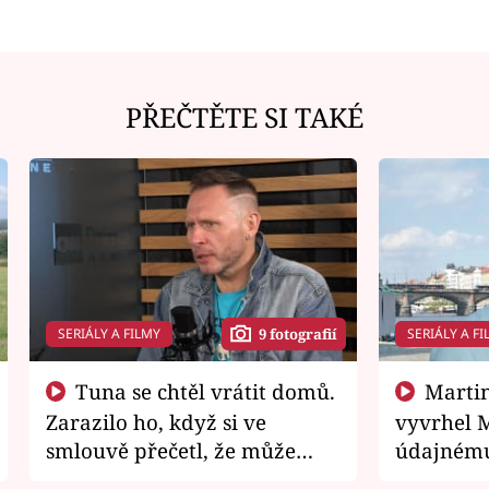
PŘEČTĚTE SI TAKÉ
SERIÁLY A FILMY
SERIÁLY A FI
9 fotografií
Tuna se chtěl vrátit domů.
Martin Písařík jako
Zarazilo ho, když si ve
vyvrhel 
smlouvě přečetl, že může
údajnému
zemřít
je v nemil