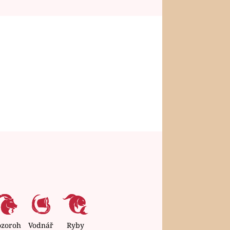
ozoroh
Vodnář
Ryby