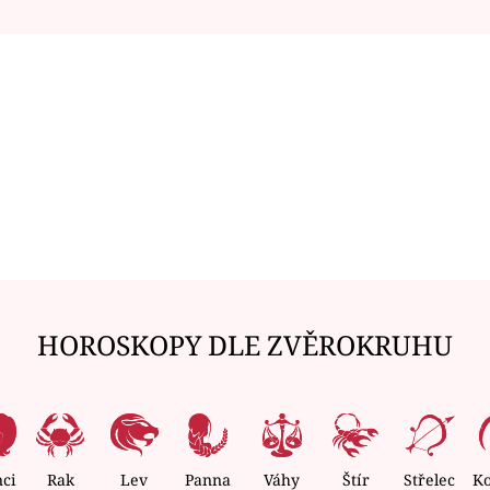
HOROSKOPY DLE ZVĚROKRUHU
nci
Rak
Lev
Panna
Váhy
Štír
Střelec
K