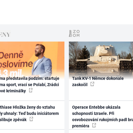
ma představila podzim: startuje
Tank KV-1 Němce dokonale
ma sport, vrací se Polabí, Zrádci
zaskočil
ové kriminálky
thiase Hložka ženy do vztahu
Operace Entebbe ukázala
dy uhnaly: Teď budu iniciátorem
schopnosti Izraele. Při
 slibuje zpěvák
osvobozování rukojmích padl br
premiéra