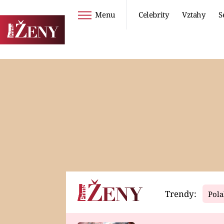
Menu
Celebrity
Vztahy
S
Seriály
Životní styl
ZOO
DIETY A HUBNUTÍ
PROSTŘENO!
CESTOVÁNÍ A
DOVOLENÁ
DUCH
ZDRAVÍ
Trendy:
Pola
Horoskopy
Video
ASTROČLÁNKY
SERIÁLY