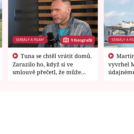
SERIÁLY A FILMY
SERIÁLY A FI
9 fotografií
Tuna se chtěl vrátit domů.
Martin Písařík jako
Zarazilo ho, když si ve
vyvrhel 
smlouvě přečetl, že může
údajnému
zemřít
je v nemil