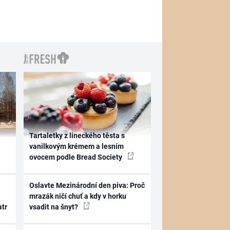
Tartaletky z lineckého těsta s
vanilkovým krémem a lesním
ovocem podle Bread Society
Oslavte Mezinárodní den piva: Proč
mrazák ničí chuť a kdy v horku
atr
vsadit na šnyt?