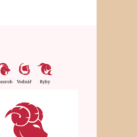
ozoroh
Vodnář
Ryby