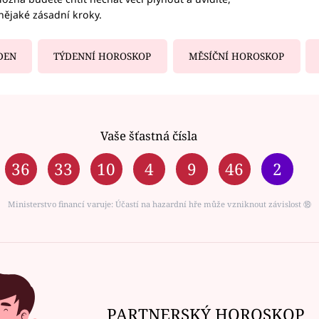
nějaké zásadní kroky.
DEN
TÝDENNÍ HOROSKOP
MĚSÍČNÍ HOROSKOP
Vaše šťastná čísla
36
33
10
4
9
46
2
Ministerstvo financí varuje: Účastí na hazardní hře může vzniknout závislost ⑱
PARTNERSKÝ HOROSKOP