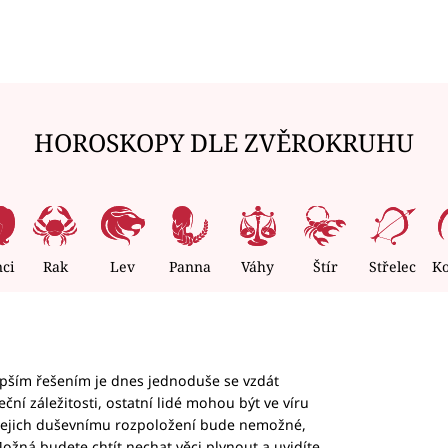
HOROSKOPY DLE ZVĚROKRUHU
nci
Rak
Lev
Panna
Váhy
Štír
Střelec
K
epším řešením je dnes jednoduše se vzdát
ční záležitosti, ostatní lidé mohou být ve víru
b jejich duševnímu rozpoložení bude nemožné,
ožná budete chtít nechat věci plynout a uvidíte,