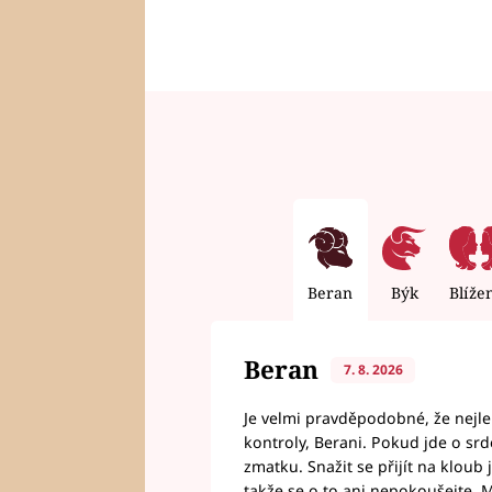
Beran
Býk
Blíže
Beran
7. 8. 2026
Je velmi pravděpodobné, že nejl
kontroly, Berani. Pokud jde o srde
zmatku. Snažit se přijít na klou
takže se o to ani nepokoušejte. M