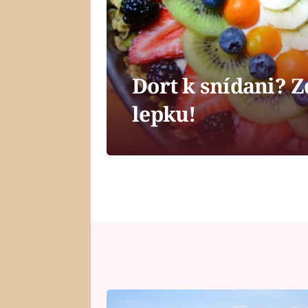
Dort k snídani? Z
lepku!