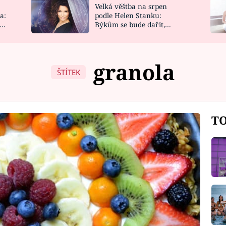
Velká věštba na srpen
NOVINKY
ZAHRADA
a:
podle Helen Stanku:
y
Býkům se bude dařit,
VIDEORECEPTY
DESIGN
Vodnáře čeká jízda
granola
ŠTÍTEK
TO