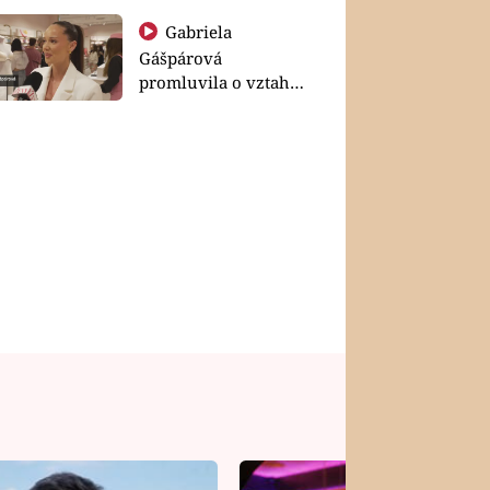
Gabriela
Gášpárová
promluvila o vztahu
a zakládání rodiny