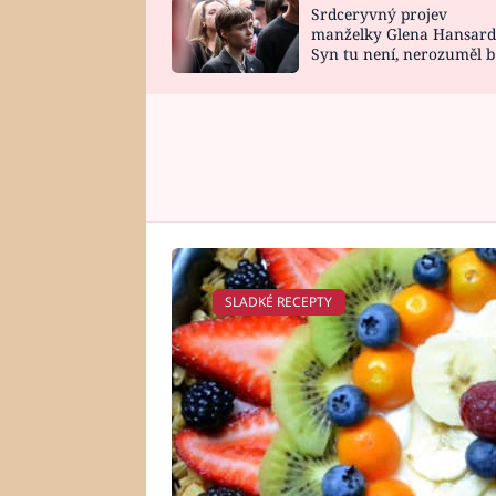
Srdceryvný projev
SNÁŘ
CELEBRITY
manželky Glena Hansard
Syn tu není, nerozuměl b
HOROSKOP NA
VAŘENÍ
tomu, vysvětlila
ROK 2023
SLADKÉ RECEPTY