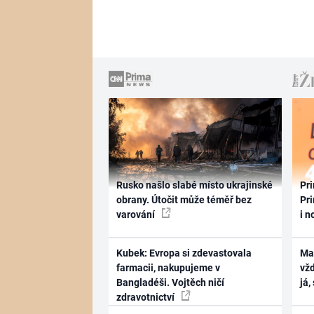
Rusko našlo slabé místo ukrajinské
Pri
obrany. Útočit může téměř bez
Pri
varování
i n
Kubek: Evropa si zdevastovala
Ma
farmacii, nakupujeme v
vž
Bangladéši. Vojtěch ničí
já,
zdravotnictví