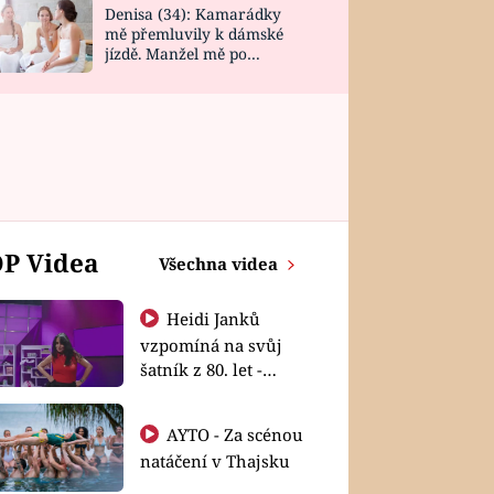
Denisa (34): Kamarádky
mě přemluvily k dámské
jízdě. Manžel mě po
návratu zaskočil
P Videa
Všechna videa
Heidi Janků
vzpomíná na svůj
šatník z 80. let -
Shopaholičky
AYTO - Za scénou
natáčení v Thajsku