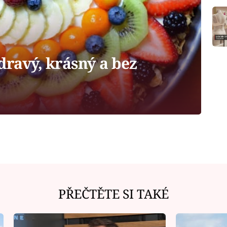
dravý, krásný a bez
PŘEČTĚTE SI TAKÉ