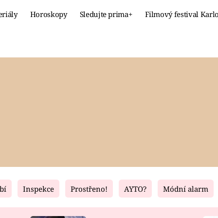
eriály
Horoskopy
Sledujte prima+
Filmový festival Karl
Celebrity
Recept
MÓDA A KRÁSA
HLAVNÍ JÍ
VZTAHY A SEX
SLADKÉ
PRIMA MAMINKA
ZDRAVÉ
bí
Inspekce
Prostřeno!
AYTO?
Módní alarm
Fresh
Living
RECEPTY
BYDLENÍ