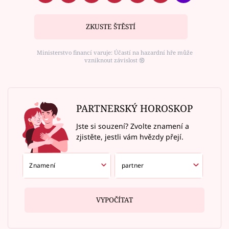
ZKUSTE ŠTĚSTÍ
Ministerstvo financí varuje: Účastí na hazardní hře může
vzniknout závislost ⑱
PARTNERSKÝ HOROSKOP
Jste si souzení? Zvolte znamení a
zjistěte, jestli vám hvězdy přejí.
VYPOČÍTAT