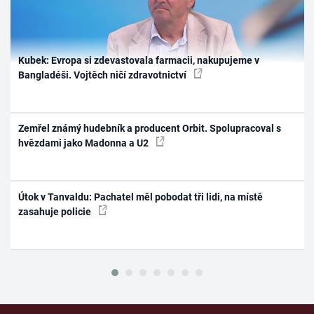
Kubek: Evropa si zdevastovala farmacii, nakupujeme v
Bangladéši. Vojtěch ničí zdravotnictví
Zemřel známý hudebník a producent Orbit. Spolupracoval s
hvězdami jako Madonna a U2
Útok v Tanvaldu: Pachatel měl pobodat tři lidi, na místě
zasahuje policie