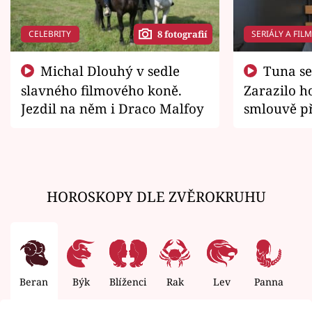
CELEBRITY
SERIÁLY A FIL
8 fotografií
Michal Dlouhý v sedle
Tuna se chtěl vrátit domů.
slavného filmového koně.
Zarazilo ho
Jezdil na něm i Draco Malfoy
smlouvě př
zemřít
HOROSKOPY DLE ZVĚROKRUHU
Beran
Býk
Blíženci
Rak
Lev
Panna
V