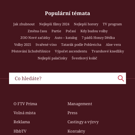
Populární témata
Jak zhubnout
Nejlepší filmy 2024
Nejlepší horory
TV program
Změna času
Partie
Počasí
Kdy budou volby
ZOO Nové začátky
Auto – katalog
7 pádů Honzy Dědka
Volby 2025
Svařené víno
Tatarák podle Pohlreicha
Aloe vera
Pěstování lichořeřišnice
Výpočet ascendentu
Tvarohové knedlíky
Nejlepší palačinky
Švestkový koláč
O FTV Prima
Management
Volná místa
Press
Reklama
Castingy a výzvy
HbbTV
Kontakty