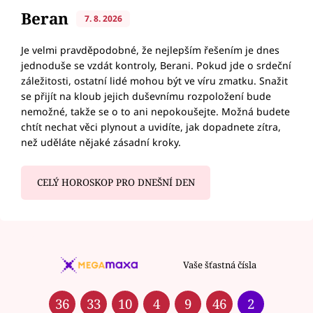
Beran
7. 8. 2026
Je velmi pravděpodobné, že nejlepším řešením je dnes
jednoduše se vzdát kontroly, Berani. Pokud jde o srdeční
záležitosti, ostatní lidé mohou být ve víru zmatku. Snažit
se přijít na kloub jejich duševnímu rozpoložení bude
nemožné, takže se o to ani nepokoušejte. Možná budete
chtít nechat věci plynout a uvidíte, jak dopadnete zítra,
než uděláte nějaké zásadní kroky.
CELÝ HOROSKOP PRO DNEŠNÍ DEN
Vaše šťastná čísla
36
33
10
4
9
46
2