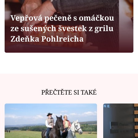
Horoskopy
Sledujte prima+
Vepřová pečeně s omáčkou
ze sušených švestek z grilu
Filmový festival Karlovy Vary
Zdeňka Pohlreicha
Pořady
Mámy sobě
Přihlášení
PŘEČTĚTE SI TAKÉ
Sledujte nás