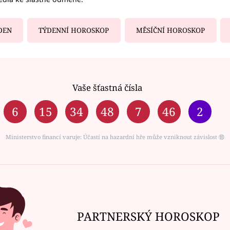
DEN
TÝDENNÍ HOROSKOP
MĚSÍČNÍ HOROSKOP
Vaše šťastná čísla
6
15
34
48
7
46
2
Ministerstvo financí varuje: Účastí na hazardní hře může vzniknout závislost ⑱
PARTNERSKÝ HOROSKOP