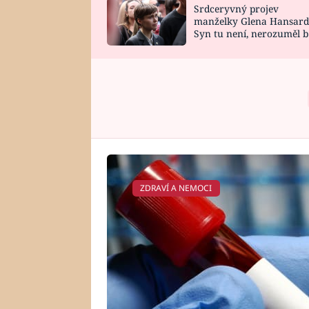
Srdceryvný projev
SNÁŘ
CELEBRITY
manželky Glena Hansard
Syn tu není, nerozuměl b
HOROSKOP NA
VAŘENÍ
tomu, vysvětlila
ROK 2023
ZDRAVÍ A NEMOCI