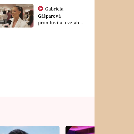
Gabriela
Gášpárová
promluvila o vztahu
a zakládání rodiny