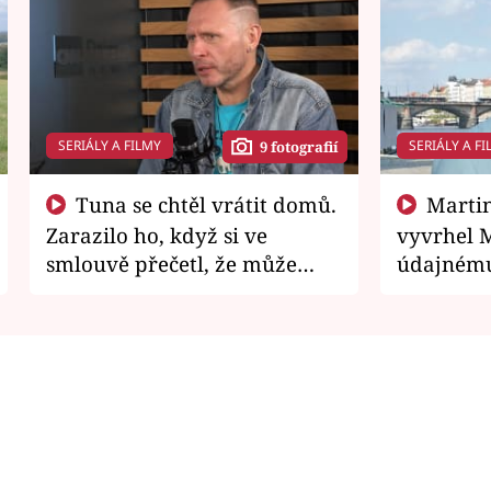
SERIÁLY A FILMY
SERIÁLY A FI
9 fotografií
Tuna se chtěl vrátit domů.
Martin Písařík jako
Zarazilo ho, když si ve
vyvrhel 
smlouvě přečetl, že může
údajnému
zemřít
je v nemil