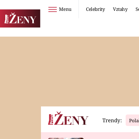
Menu
Celebrity
Vztahy
S
Seriály
Životní styl
ZOO
DIETY A HUBNUTÍ
PROSTŘENO!
CESTOVÁNÍ A
DOVOLENÁ
DUCH
ZDRAVÍ
Trendy:
Pola
Horoskopy
Video
ASTROČLÁNKY
SERIÁLY