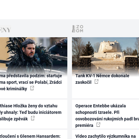
ma představila podzim: startuje
Tank KV-1 Němce dokonale
ma sport, vrací se Polabí, Zrádci
zaskočil
ové kriminálky
thiase Hložka ženy do vztahu
Operace Entebbe ukázala
dy uhnaly: Teď budu iniciátorem
schopnosti Izraele. Při
 slibuje zpěvák
osvobozování rukojmích padl br
premiéra
zloučení s Glenem Hansardem:
Video zachytilo výzkumníka na