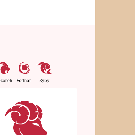
ozoroh
Vodnář
Ryby