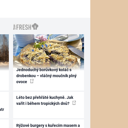
Jednoduchý borůvkový koláč s
drobenkou – vláčný moučník plný
ovoce
Léto bez přehřáté kuchyně. Jak
vařit i během tropických dnů?
atr
Rýžové burgery s kuřecím masem a