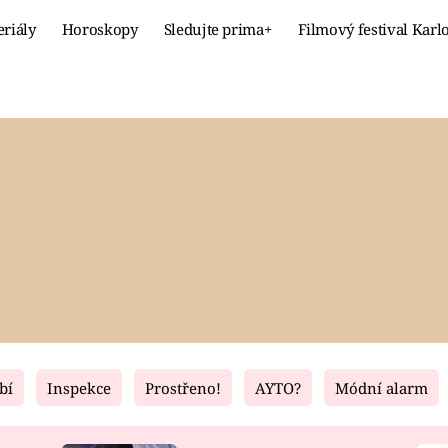
eriály
Horoskopy
Sledujte prima+
Filmový festival Karl
Celebrity
Recept
MÓDA A KRÁSA
HLAVNÍ JÍ
VZTAHY A SEX
SLADKÉ
PRIMA MAMINKA
ZDRAVÉ
bí
Inspekce
Prostřeno!
AYTO?
Módní alarm
Fresh
Living
RECEPTY
BYDLENÍ