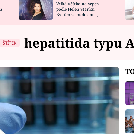
Velká věštba na srpen
NOVINKY
ZAHRADA
a:
podle Helen Stanku:
y
Býkům se bude dařit,
VIDEORECEPTY
DESIGN
Vodnáře čeká jízda
hepatitida typu 
ŠTÍTEK
TO