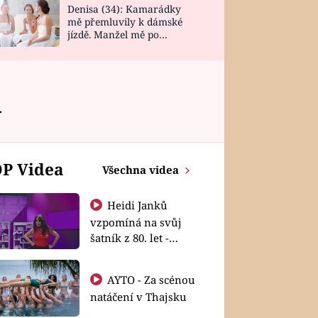
Denisa (34): Kamarádky
mě přemluvily k dámské
jízdě. Manžel mě po
návratu zaskočil
A
P Videa
Všechna videa
Heidi Janků
vzpomíná na svůj
šatník z 80. let -
Shopaholičky
AYTO - Za scénou
natáčení v Thajsku