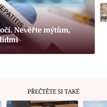
točí. Nevěřte mýtům,
 lidmi
PŘEČTĚTE SI TAKÉ