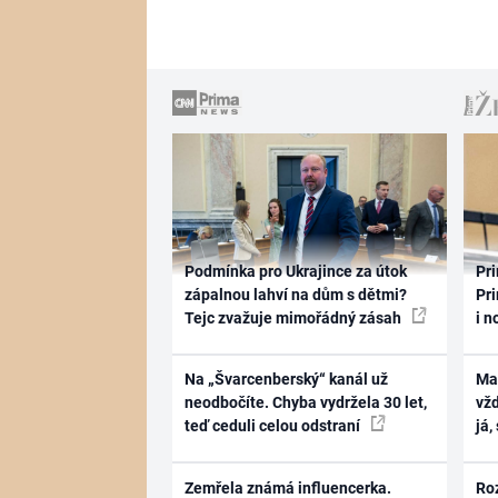
Podmínka pro Ukrajince za útok
Pri
zápalnou lahví na dům s dětmi?
Pri
Tejc zvažuje mimořádný zásah
i n
Na „Švarcenberský“ kanál už
Ma
neodbočíte. Chyba vydržela 30 let,
vž
teď ceduli celou odstraní
já,
Zemřela známá influencerka.
Ro