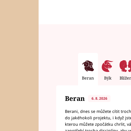
Beran
Býk
Blíže
Beran
6. 8. 2026
Berani, dnes se můžete cítit troc
do jakéhokoli projektu, i když js
kterou můžete zpočátku chrlit, 
zapotřebí trocha disciplíny, aby 