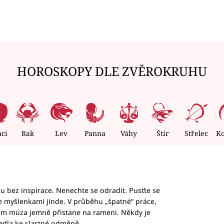
HOROSKOPY DLE ZVĚROKRUHU
nci
Rak
Lev
Panna
Váhy
Štír
Střelec
K
hu bez inspirace. Nenechte se odradit. Pusťte se
te myšlenkami jinde. V průběhu „špatné“ práce,
vám múza jemně přistane na rameni. Někdy je
vedla ke slastné odměně.