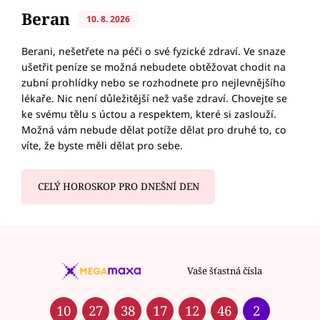
Beran
10. 8. 2026
Berani, nešetřete na péči o své fyzické zdraví. Ve snaze
ušetřit peníze se možná nebudete obtěžovat chodit na
zubní prohlídky nebo se rozhodnete pro nejlevnějšího
lékaře. Nic není důležitější než vaše zdraví. Chovejte se
ke svému tělu s úctou a respektem, které si zaslouží.
Možná vám nebude dělat potíže dělat pro druhé to, co
víte, že byste měli dělat pro sebe.
CELÝ HOROSKOP PRO DNEŠNÍ DEN
Vaše šťastná čísla
10
27
38
17
12
46
2