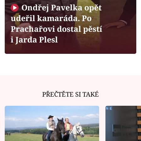
Horoskopy
Ondřej Pavelka opět
Sledujte prima+
udeřil kamaráda. Po
Prachařovi dostal pěstí
Filmový festival Karlovy Vary
i Jarda Plesl
Pořady
Mámy sobě
Přihlášení
PŘEČTĚTE SI TAKÉ
Sledujte nás