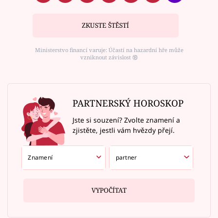
ZKUSTE ŠTĚSTÍ
Ministerstvo financí varuje: Účastí na hazardní hře může
vzniknout závislost ⑱
PARTNERSKÝ HOROSKOP
Jste si souzení? Zvolte znamení a
zjistěte, jestli vám hvězdy přejí.
VYPOČÍTAT