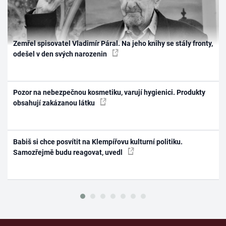
Zemřel spisovatel Vladimír Páral. Na jeho knihy se stály fronty,
odešel v den svých narozenin
Pozor na nebezpečnou kosmetiku, varují hygienici. Produkty
obsahují zakázanou látku
Babiš si chce posvítit na Klempířovu kulturní politiku.
Samozřejmě budu reagovat, uvedl