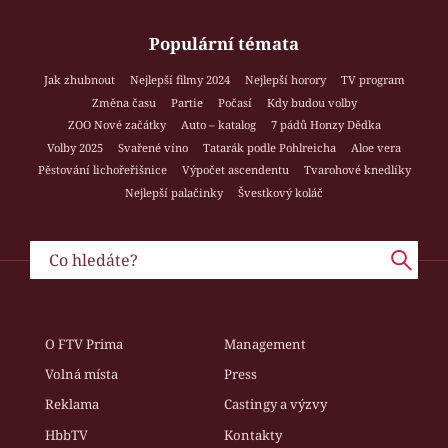
Populární témata
Jak zhubnout
Nejlepší filmy 2024
Nejlepší horory
TV program
Změna času
Partie
Počasí
Kdy budou volby
ZOO Nové začátky
Auto – katalog
7 pádů Honzy Dědka
Volby 2025
Svařené víno
Tatarák podle Pohlreicha
Aloe vera
Pěstování lichořeřišnice
Výpočet ascendentu
Tvarohové knedlíky
Nejlepší palačinky
Švestkový koláč
O FTV Prima
Management
Volná místa
Press
Reklama
Castingy a výzvy
HbbTV
Kontakty