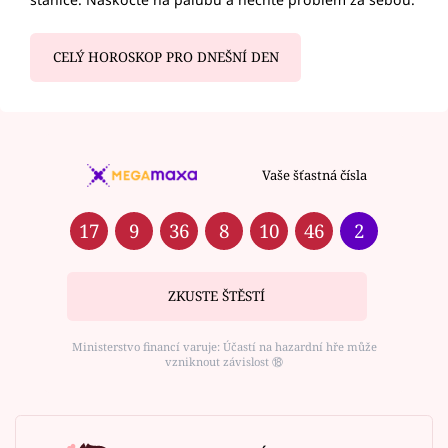
CELÝ HOROSKOP PRO DNEŠNÍ DEN
Vaše šťastná čísla
17
9
36
8
10
46
2
ZKUSTE ŠTĚSTÍ
Ministerstvo financí varuje: Účastí na hazardní hře může
vzniknout závislost ⑱