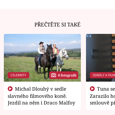
PŘEČTĚTE SI TAKÉ
CELEBRITY
SERIÁLY A FIL
8 fotografií
Michal Dlouhý v sedle
Tuna se chtěl vrátit domů.
slavného filmového koně.
Zarazilo ho
Jezdil na něm i Draco Malfoy
smlouvě př
zemřít