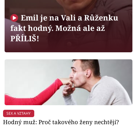
Horoskopy
Sledujte prima+
Emil je na Vali a Růženku
fakt hodný. Možná ale až
Filmový festival Karlovy Vary
PŘÍLIŠ!
Pořady
Mámy sobě
Přihlášení
Sledujte nás
SEX A VZTAHY
Hodný muž: Proč takového ženy nechtějí?