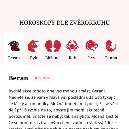
HOROSKOPY DLE ZVĚROKRUHU
Beran
Býk
Blíženci
Rak
Lev
Panna
V
Beran
8. 8. 2026
Rychlé akce tohoto dne vás mohou zmást, Berani.
Nedivte se, že vám v hlavě víří poslední události týkající
se lásky a romantiky. Možná budete mít pocit, že se věci
dějí příliš rychle na to, abyste jim mohli skutečně
porozumět. Snažte se nebýt tak analytičtí. Možná zjistíte,
že se honíte za ztraceným cílem, zatímco vlak vyjíždí ze
stanice. Naskočte na palubu a nechte problém za sebou.