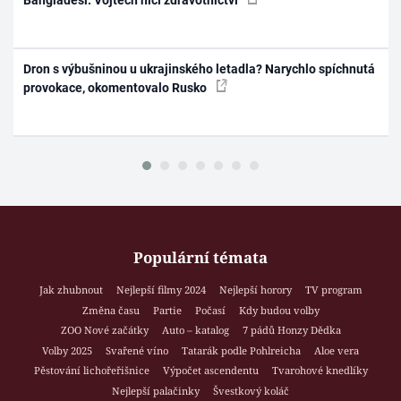
Bangladéši. Vojtěch ničí zdravotnictví
Dron s výbušninou u ukrajinského letadla? Narychlo spíchnutá
provokace, okomentovalo Rusko
Populární témata
Jak zhubnout
Nejlepší filmy 2024
Nejlepší horory
TV program
Změna času
Partie
Počasí
Kdy budou volby
ZOO Nové začátky
Auto – katalog
7 pádů Honzy Dědka
Volby 2025
Svařené víno
Tatarák podle Pohlreicha
Aloe vera
Pěstování lichořeřišnice
Výpočet ascendentu
Tvarohové knedlíky
Nejlepší palačinky
Švestkový koláč