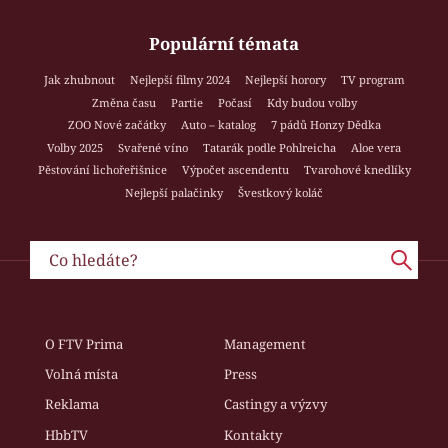
Populární témata
Jak zhubnout
Nejlepší filmy 2024
Nejlepší horory
TV program
Změna času
Partie
Počasí
Kdy budou volby
ZOO Nové začátky
Auto – katalog
7 pádů Honzy Dědka
Volby 2025
Svařené víno
Tatarák podle Pohlreicha
Aloe vera
Pěstování lichořeřišnice
Výpočet ascendentu
Tvarohové knedlíky
Nejlepší palačinky
Švestkový koláč
O FTV Prima
Management
Volná místa
Press
Reklama
Castingy a výzvy
HbbTV
Kontakty