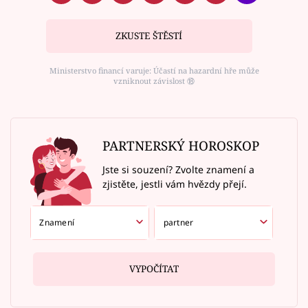
ZKUSTE ŠTĚSTÍ
Ministerstvo financí varuje: Účastí na hazardní hře může
vzniknout závislost ⑱
PARTNERSKÝ HOROSKOP
Jste si souzení? Zvolte znamení a
zjistěte, jestli vám hvězdy přejí.
VYPOČÍTAT