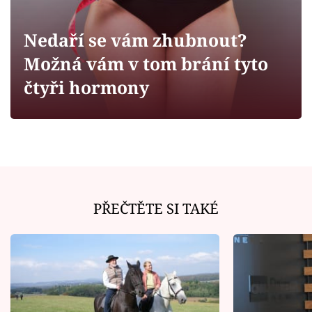
Horoskopy
Sledujte prima+
Nedaří se vám zhubnout?
Možná vám v tom brání tyto
Filmový festival Karlovy Vary
čtyři hormony
Pořady
Mámy sobě
Přihlášení
PŘEČTĚTE SI TAKÉ
Sledujte nás