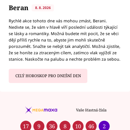
Beran
8. 8. 2026
Rychlé akce tohoto dne vás mohou zmást, Berani.
Nedivte se, že vám v hlavě víří poslední události týkající
se lásky a romantiky. Možná budete mít pocit, že se věci
dějí příliš rychle na to, abyste jim mohli skutečně
porozumět. Snažte se nebýt tak analytičtí. Možná zjistíte,
že se honíte za ztraceným cílem, zatímco vlak vyjíždí ze
stanice. Naskočte na palubu a nechte problém za sebou.
CELÝ HOROSKOP PRO DNEŠNÍ DEN
Vaše šťastná čísla
17
9
36
8
10
46
2