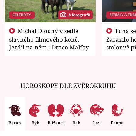
CELEBRITY
SERIÁLY A FIL
8 fotografií
Michal Dlouhý v sedle
Tuna se chtěl vrátit domů.
slavného filmového koně.
Zarazilo ho
Jezdil na něm i Draco Malfoy
smlouvě př
zemřít
HOROSKOPY DLE ZVĚROKRUHU
Beran
Býk
Blíženci
Rak
Lev
Panna
V