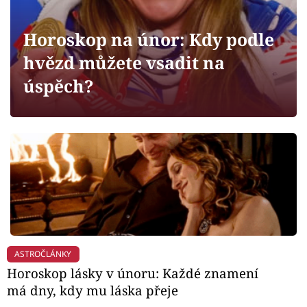
Horoskopy
Sledujte prima+
Horoskop na únor: Kdy podle
hvězd můžete vsadit na
Filmový festival Karlovy Vary
úspěch?
Pořady
Mámy sobě
Přihlášení
Sledujte nás
ASTROČLÁNKY
Horoskop lásky v únoru: Každé znamení
má dny, kdy mu láska přeje