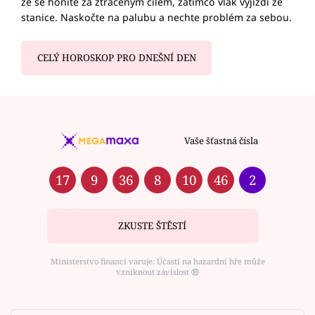
že se honíte za ztraceným cílem, zatímco vlak vyjíždí ze
stanice. Naskočte na palubu a nechte problém za sebou.
CELÝ HOROSKOP PRO DNEŠNÍ DEN
Vaše šťastná čísla
17
9
36
8
10
46
2
ZKUSTE ŠTĚSTÍ
Ministerstvo financí varuje: Účastí na hazardní hře může
vzniknout závislost ⑱