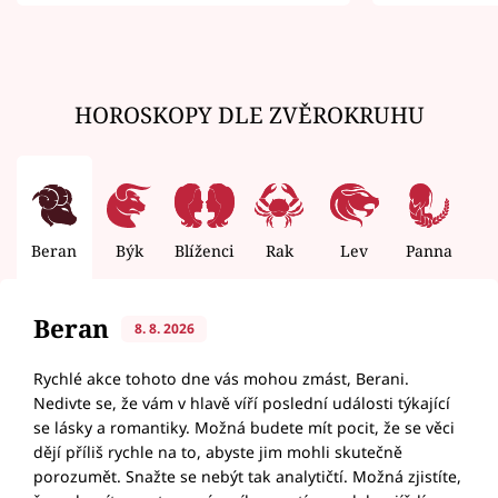
zemřít
HOROSKOPY DLE ZVĚROKRUHU
Beran
Býk
Blíženci
Rak
Lev
Panna
V
Beran
8. 8. 2026
Rychlé akce tohoto dne vás mohou zmást, Berani.
Nedivte se, že vám v hlavě víří poslední události týkající
se lásky a romantiky. Možná budete mít pocit, že se věci
dějí příliš rychle na to, abyste jim mohli skutečně
porozumět. Snažte se nebýt tak analytičtí. Možná zjistíte,