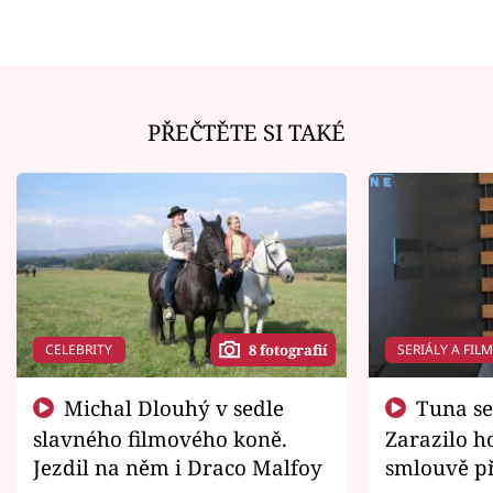
PŘEČTĚTE SI TAKÉ
CELEBRITY
SERIÁLY A FIL
8 fotografií
Michal Dlouhý v sedle
Tuna se chtěl vrátit domů.
slavného filmového koně.
Zarazilo ho
Jezdil na něm i Draco Malfoy
smlouvě př