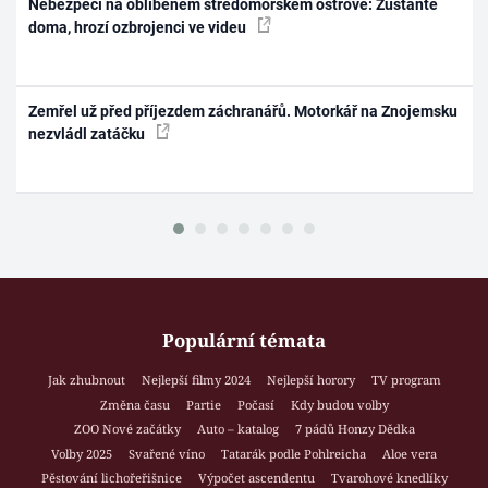
Nebezpečí na oblíbeném středomořském ostrově: Zůstaňte
doma, hrozí ozbrojenci ve videu
Zemřel už před příjezdem záchranářů. Motorkář na Znojemsku
nezvládl zatáčku
Populární témata
Jak zhubnout
Nejlepší filmy 2024
Nejlepší horory
TV program
Změna času
Partie
Počasí
Kdy budou volby
ZOO Nové začátky
Auto – katalog
7 pádů Honzy Dědka
Volby 2025
Svařené víno
Tatarák podle Pohlreicha
Aloe vera
Pěstování lichořeřišnice
Výpočet ascendentu
Tvarohové knedlíky