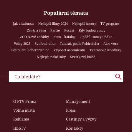
Populární témata
Jak zhubnout
Nejlepší filmy 2024
Nejlepší horory
TV program
Změna času
Partie
Počasí
Kdy budou volby
ZOO Nové začátky
Auto – katalog
7 pádů Honzy Dědka
Volby 2025
Svařené víno
Tatarák podle Pohlreicha
Aloe vera
Pěstování lichořeřišnice
Výpočet ascendentu
Tvarohové knedlíky
Nejlepší palačinky
Švestkový koláč
O FTV Prima
Management
Volná místa
Press
Reklama
Castingy a výzvy
HbbTV
Kontakty