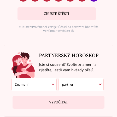
ZKUSTE ŠTĚSTÍ
Ministerstvo financí varuje: Účastí na hazardní hře může
vzniknout závislost ⑱
PARTNERSKÝ HOROSKOP
Jste si souzení? Zvolte znamení a
zjistěte, jestli vám hvězdy přejí.
VYPOČÍTAT