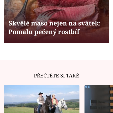
Horoskopy
Sledujte prima+
Skvělé maso nejen na svátek:
Filmový festival Karlovy Vary
Pomalu pečený rostbíf
Pořady
Mámy sobě
Přihlášení
PŘEČTĚTE SI TAKÉ
Sledujte nás