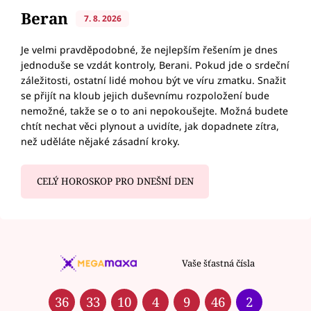
Beran
7. 8. 2026
Je velmi pravděpodobné, že nejlepším řešením je dnes
jednoduše se vzdát kontroly, Berani. Pokud jde o srdeční
záležitosti, ostatní lidé mohou být ve víru zmatku. Snažit
se přijít na kloub jejich duševnímu rozpoložení bude
nemožné, takže se o to ani nepokoušejte. Možná budete
chtít nechat věci plynout a uvidíte, jak dopadnete zítra,
než uděláte nějaké zásadní kroky.
CELÝ HOROSKOP PRO DNEŠNÍ DEN
Vaše šťastná čísla
36
33
10
4
9
46
2