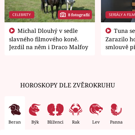
CELEBRITY
SERIÁLY A FIL
8 fotografií
Michal Dlouhý v sedle
Tuna se chtěl vrátit domů.
slavného filmového koně.
Zarazilo ho
Jezdil na něm i Draco Malfoy
smlouvě př
zemřít
HOROSKOPY DLE ZVĚROKRUHU
Beran
Býk
Blíženci
Rak
Lev
Panna
V