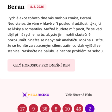
Beran
8. 8. 2026
Rychlé akce tohoto dne vás mohou zmást, Berani.
Nedivte se, že vám v hlavě víří poslední události týkající
se lásky a romantiky. Možná budete mít pocit, že se věci
dějí příliš rychle na to, abyste jim mohli skutečně
porozumět. Snažte se nebýt tak analytičtí. Možná zjistíte,
že se honíte za ztraceným cílem, zatímco vlak vyjíždí ze
stanice. Naskočte na palubu a nechte problém za sebou.
CELÝ HOROSKOP PRO DNEŠNÍ DEN
Vaše šťastná čísla
17
9
36
8
10
46
2