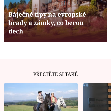
Horoskopy
Sledujte prima+
Báječné tipy na evropské
hrady a zámky, co berou
Filmový festival Karlovy Vary
dech
Pořady
Mámy sobě
Přihlášení
PŘEČTĚTE SI TAKÉ
Sledujte nás