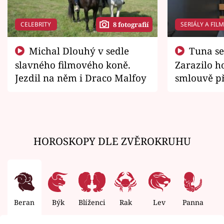
CELEBRITY
SERIÁLY A FIL
8 fotografií
Michal Dlouhý v sedle
Tuna se chtěl vrátit domů.
slavného filmového koně.
Zarazilo ho
Jezdil na něm i Draco Malfoy
smlouvě př
zemřít
HOROSKOPY DLE ZVĚROKRUHU
Beran
Býk
Blíženci
Rak
Lev
Panna
V