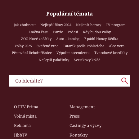
Populární témata
Jak zhubnout
Nejlepší filmy 2024
Nejlepší horory
TV program
Změna času
Partie
Počasí
Kdy budou volby
ZOO Nové začátky
Auto – katalog
7 pádů Honzy Dědka
Volby 2025
Svařené víno
Tatarák podle Pohlreicha
Aloe vera
Pěstování lichořeřišnice
Výpočet ascendentu
Tvarohové knedlíky
Nejlepší palačinky
Švestkový koláč
O FTV Prima
Management
Volná místa
Press
Reklama
Castingy a výzvy
HbbTV
Kontakty