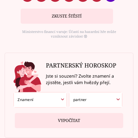
ZKUSTE ŠTĚSTÍ
Ministerstvo financí varuje: Účastí na hazardní hře může
vzniknout závislost ⑱
PARTNERSKÝ HOROSKOP
Jste si souzení? Zvolte znamení a
zjistěte, jestli vám hvězdy přejí.
VYPOČÍTAT