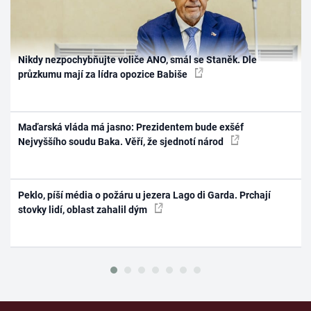
Nikdy nezpochybňujte voliče ANO, smál se Staněk. Dle
průzkumu mají za lídra opozice Babiše
Maďarská vláda má jasno: Prezidentem bude exšéf
Nejvyššího soudu Baka. Věří, že sjednotí národ
Peklo, píší média o požáru u jezera Lago di Garda. Prchají
stovky lidí, oblast zahalil dým