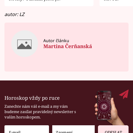
autor: LZ
Autor článku
Martina Čerňanská
Horoskop vždy po ruce
Zanechte nám váš e-mail a my vám
budeme zasílat pravidelný newsletter s
vaším horoskopem.
ODESLAT