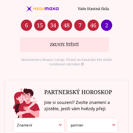
Vaše šťastná čísla
6
15
34
48
7
46
2
ZKUSTE ŠTĚSTÍ
Ministerstvo financí varuje: Účastí na hazardní hře může
vzniknout závislost ⑱
PARTNERSKÝ HOROSKOP
Jste si souzení? Zvolte znamení a
zjistěte, jestli vám hvězdy přejí.