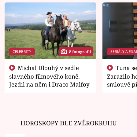
CELEBRITY
SERIÁLY A FIL
8 fotografií
Michal Dlouhý v sedle
Tuna se chtěl vrátit domů.
slavného filmového koně.
Zarazilo ho
Jezdil na něm i Draco Malfoy
smlouvě př
zemřít
HOROSKOPY DLE ZVĚROKRUHU