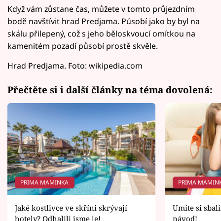
Když vám zůstane čas, můžete v tomto průjezdním
bodě navštívit hrad Predjama. Působí jako by byl na
skálu přilepený, což s jeho běloskvoucí omítkou na
kamenitém pozadí působí prostě skvěle.
Hrad Predjama. Foto: wikipedia.com
Přečtěte si i další články na téma dovolená:
PRIMA MAMINKA
PRIMA MAMIN
Jaké kostlivce ve skříni skrývají
Umíte si sbal
hotely? Odhalili jsme je!
návod!