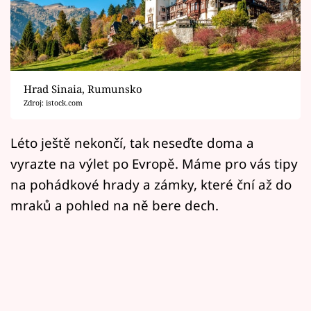
Horoskopy
Sledujte prima+
Filmový festival Karlovy Vary
Hrad Sinaia, Rumunsko
Pořady
Zdroj: istock.com
Mámy sobě
Léto ještě nekončí, tak neseďte doma a
vyrazte na výlet po Evropě. Máme pro vás tipy
Přihlášení
na pohádkové hrady a zámky, které ční až do
mraků a pohled na ně bere dech.
Sledujte nás