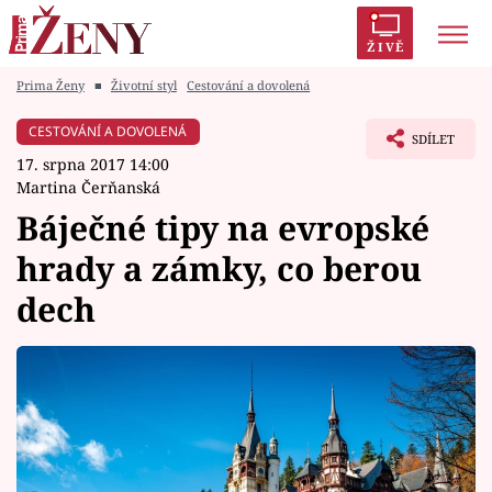
ŽIVĚ
Prima Ženy
■
Životní styl
Cestování a dovolená
Trendy:
Polabí
Inspekce
Prostřeno!
AYTO?
CESTOVÁNÍ A DOVOLENÁ
SDÍLET
Módní alarm
Zrádci
Proměny
17. srpna 2017 14:00
Martina Čerňanská
Báječné tipy na evropské
hrady a zámky, co berou
Témata
dech
Celebrity
Vztahy
Seriály