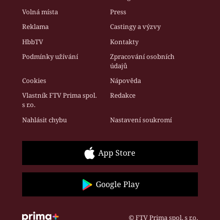
Volná místa
Press
Reklama
Castingy a výzvy
HbbTV
Kontakty
Podmínky užívání
Zpracování osobních
údajů
Cookies
Nápověda
Vlastník FTV Prima spol.
Redakce
s r.o.
Nahlásit chybu
Nastavení soukromí
App Store
Google Play
© FTV Prima spol. s r.o.