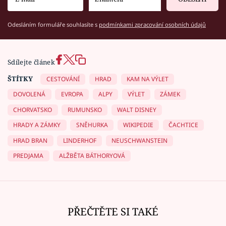
Odesláním formuláře souhlasíte s
podmínkami zpracování osobních údajů
Sdílejte článek
ŠTÍTKY
CESTOVÁNÍ
HRAD
KAM NA VÝLET
DOVOLENÁ
EVROPA
ALPY
VÝLET
ZÁMEK
CHORVATSKO
RUMUNSKO
WALT DISNEY
HRADY A ZÁMKY
SNĚHURKA
WIKIPEDIE
ČACHTICE
HRAD BRAN
LINDERHOF
NEUSCHWANSTEIN
PREDJAMA
ALŽBĚTA BÁTHORYOVÁ
PŘEČTĚTE SI TAKÉ