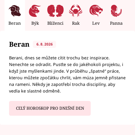
Beran
Býk
Blíženci
Rak
Lev
Panna
V
Beran
6. 8. 2026
Berani, dnes se můžete cítit trochu bez inspirace.
Nenechte se odradit. Pusťte se do jakéhokoli projektu, i
když jste myšlenkami jinde. V průběhu „špatné“ práce,
kterou můžete zpočátku chrlit, vám múza jemně přistane
na rameni. Někdy je zapotřebí trocha disciplíny, aby
vedla ke slastné odměně.
CELÝ HOROSKOP PRO DNEŠNÍ DEN