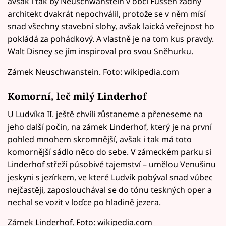
avšak i tak by Neuschwanstein v obci Füssen žádný
architekt dvakrát nepochválil, protože se v něm mísí
snad všechny stavební slohy, avšak laická veřejnost ho
pokládá za pohádkový. A vlastně je na tom kus pravdy.
Walt Disney se jím inspiroval pro svou Sněhurku.
Zámek Neuschwanstein. Foto: wikipedia.com
Komorní, leč milý Linderhof
U Ludvíka II. ještě chvíli zůstaneme a přeneseme na
jeho další počin, na zámek Linderhof, který je na první
pohled mnohem skromnější, avšak i tak má toto
komornější sádlo něco do sebe. V zámeckém parku si
Linderhof střeží působivé tajemství – umělou Venušinu
jeskyni s jezírkem, ve které Ludvík pobýval snad vůbec
nejčastěji, zaposlouchával se do tónu teskných oper a
nechal se vozit v loďce po hladině jezera.
Zámek Linderhof. Foto: wikipedia.com