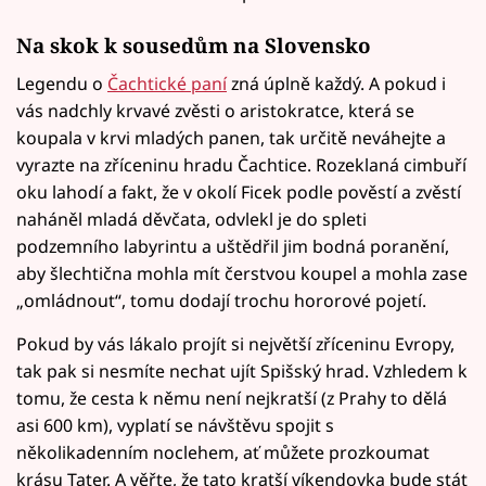
Na skok k sousedům na Slovensko
Legendu o
Čachtické paní
zná úplně každý. A pokud i
vás nadchly krvavé zvěsti o aristokratce, která se
koupala v krvi mladých panen, tak určitě neváhejte a
vyrazte na zříceninu hradu Čachtice. Rozeklaná cimbuří
oku lahodí a fakt, že v okolí Ficek podle pověstí a zvěstí
naháněl mladá děvčata, odvlekl je do spleti
podzemního labyrintu a uštědřil jim bodná poranění,
aby šlechtična mohla mít čerstvou koupel a mohla zase
„omládnout“, tomu dodají trochu hororové pojetí.
Pokud by vás lákalo projít si největší zříceninu Evropy,
tak pak si nesmíte nechat ujít Spišský hrad. Vzhledem k
tomu, že cesta k němu není nejkratší (z Prahy to dělá
asi 600 km), vyplatí se návštěvu spojit s
několikadenním noclehem, ať můžete prozkoumat
krásu Tater. A věřte, že tato kratší víkendovka bude stát