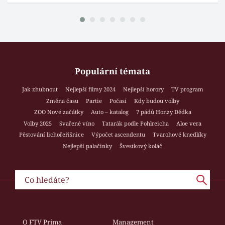
Populární témata
Jak zhubnout
Nejlepší filmy 2024
Nejlepší horory
TV program
Změna času
Partie
Počasí
Kdy budou volby
ZOO Nové začátky
Auto – katalog
7 pádů Honzy Dědka
Volby 2025
Svařené víno
Tatarák podle Pohlreicha
Aloe vera
Pěstování lichořeřišnice
Výpočet ascendentu
Tvarohové knedlíky
Nejlepší palačinky
Švestkový koláč
O FTV Prima
Management