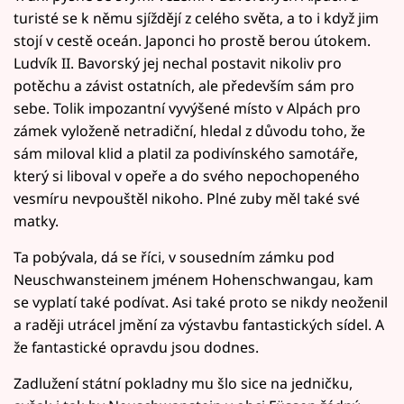
turisté se k němu sjíždějí z celého světa, a to i když jim
stojí v cestě oceán. Japonci ho prostě berou útokem.
Ludvík II. Bavorský jej nechal postavit nikoliv pro
potěchu a závist ostatních, ale především sám pro
sebe. Tolik impozantní vyvýšené místo v Alpách pro
zámek vyloženě netradiční, hledal z důvodu toho, že
sám miloval klid a platil za podivínského samotáře,
který si liboval v opeře a do svého nepochopeného
vesmíru nevpouštěl nikoho. Plné zuby měl také své
matky.
Ta pobývala, dá se říci, v sousedním zámku pod
Neuschwansteinem jménem Hohenschwangau, kam
se vyplatí také podívat. Asi také proto se nikdy neoženil
a raději utrácel jmění za výstavbu fantastických sídel. A
že fantastické opravdu jsou dodnes.
Zadlužení státní pokladny mu šlo sice na jedničku,