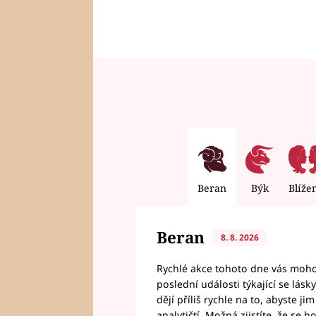
Beran
Býk
Blíže
Beran
8. 8. 2026
Rychlé akce tohoto dne vás mohou
poslední události týkající se lás
dějí příliš rychle na to, abyste 
analytičtí. Možná zjistíte, že se 