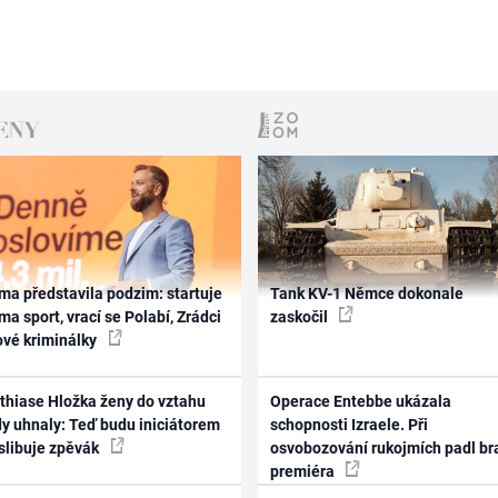
ma představila podzim: startuje
Tank KV-1 Němce dokonale
ma sport, vrací se Polabí, Zrádci
zaskočil
ové kriminálky
thiase Hložka ženy do vztahu
Operace Entebbe ukázala
dy uhnaly: Teď budu iniciátorem
schopnosti Izraele. Při
 slibuje zpěvák
osvobozování rukojmích padl br
premiéra