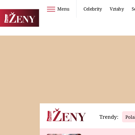
Menu
Celebrity
Vztahy
S
Seriály
Životní styl
ZOO
DIETY A HUBNUTÍ
PROSTŘENO!
CESTOVÁNÍ A
DOVOLENÁ
DUCH
ZDRAVÍ
Trendy:
Pola
Horoskopy
Video
ASTROČLÁNKY
SERIÁLY