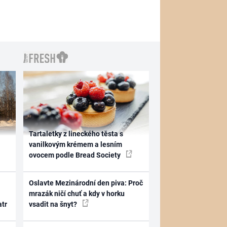
Tartaletky z lineckého těsta s
vanilkovým krémem a lesním
ovocem podle Bread Society
Oslavte Mezinárodní den piva: Proč
mrazák ničí chuť a kdy v horku
atr
vsadit na šnyt?