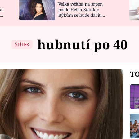
Velká věštba na srpen
NOVINKY
ZAHRADA
a:
podle Helen Stanku:
y
Býkům se bude dařit,
VIDEORECEPTY
DESIGN
Vodnáře čeká jízda
hubnutí po 40
ŠTÍTEK
TO