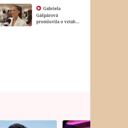
Gabriela
Gášpárová
promluvila o vztahu
a zakládání rodiny