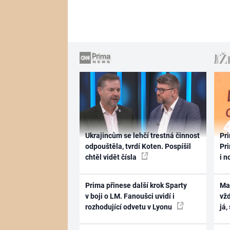
Ukrajincům se lehčí trestná činnost
Pri
odpouštěla, tvrdí Koten. Pospíšil
Pri
chtěl vidět čísla
i n
Prima přinese další krok Sparty
Ma
v boji o LM. Fanoušci uvidí i
vž
rozhodující odvetu v Lyonu
já,