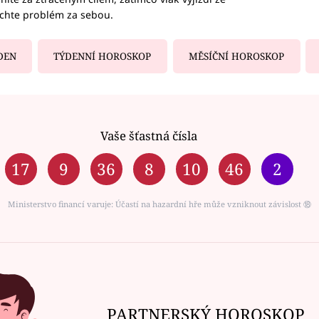
echte problém za sebou.
DEN
TÝDENNÍ HOROSKOP
MĚSÍČNÍ HOROSKOP
Vaše šťastná čísla
17
9
36
8
10
46
2
Ministerstvo financí varuje: Účastí na hazardní hře může vzniknout závislost ⑱
PARTNERSKÝ HOROSKOP