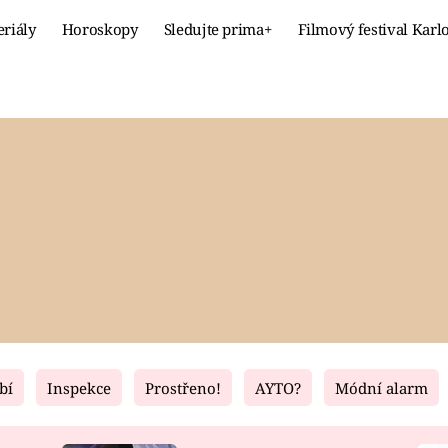
eriály
Horoskopy
Sledujte prima+
Filmový festival Karl
Celebrity
Recept
MÓDA A KRÁSA
HLAVNÍ JÍ
VZTAHY A SEX
SLADKÉ
PRIMA MAMINKA
ZDRAVÉ
bí
Inspekce
Prostřeno!
AYTO?
Módní alarm
Fresh
Living
RECEPTY
BYDLENÍ