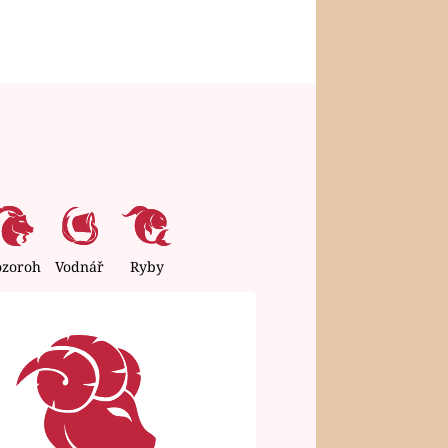
ozoroh
Vodnář
Ryby