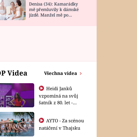
Denisa (34): Kamarádky
mě přemluvily k dámské
jízdě. Manžel mě po
návratu zaskočil
P Videa
Všechna videa
Heidi Janků
vzpomíná na svůj
šatník z 80. let -
Shopaholičky
AYTO - Za scénou
natáčení v Thajsku