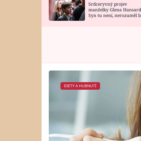
Srdceryvný projev
SNÁŘ
CELEBRITY
manželky Glena Hansard
Syn tu není, nerozuměl b
HOROSKOP NA
VAŘENÍ
tomu, vysvětlila
ROK 2023
DIETY A HUBNUTÍ