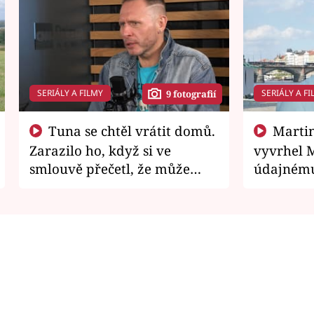
SERIÁLY A FILMY
SERIÁLY A FI
9 fotografií
Tuna se chtěl vrátit domů.
Martin Písařík jako
Zarazilo ho, když si ve
vyvrhel 
smlouvě přečetl, že může
údajnému
zemřít
je v nemil