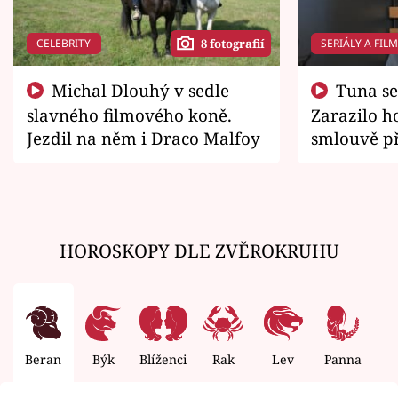
CELEBRITY
SERIÁLY A FIL
8 fotografií
Michal Dlouhý v sedle
Tuna se chtěl vrátit domů.
slavného filmového koně.
Zarazilo ho
Jezdil na něm i Draco Malfoy
smlouvě př
zemřít
HOROSKOPY DLE ZVĚROKRUHU
Beran
Býk
Blíženci
Rak
Lev
Panna
V