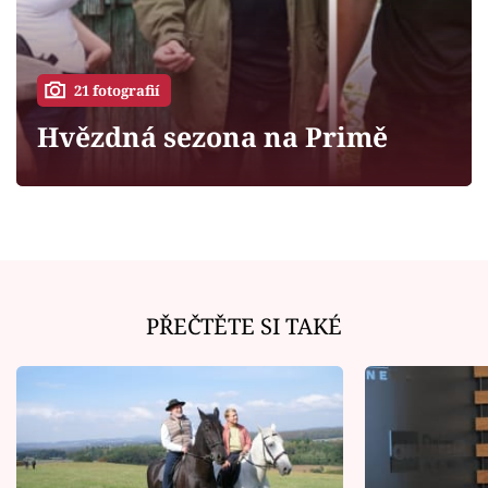
Horoskopy
Sledujte prima+
21 fotografií
Filmový festival Karlovy Vary
Hvězdná sezona na Primě
Pořady
Mámy sobě
Přihlášení
PŘEČTĚTE SI TAKÉ
Sledujte nás