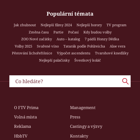
Populární témata
Jak zhubnout
Nejlepší filmy 2024
Nejlepší horory
TV program
Změna času
Partie
Počasí
Kdy budou volby
ZOO Nové začátky
Auto – katalog
7 pádů Honzy Dědka
Volby 2025
Svařené víno
Tatarák podle Pohlreicha
Aloe vera
Pěstování lichořeřišnice
Výpočet ascendentu
Tvarohové knedlíky
Nejlepší palačinky
Švestkový koláč
O FTV Prima
Management
Volná místa
Press
Reklama
Castingy a výzvy
HbbTV
Kontakty