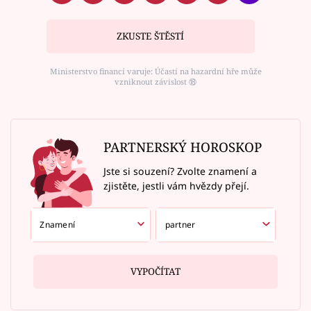
ZKUSTE ŠTĚSTÍ
Ministerstvo financí varuje: Účastí na hazardní hře může
vzniknout závislost ⑱
PARTNERSKÝ HOROSKOP
Jste si souzení? Zvolte znamení a
zjistěte, jestli vám hvězdy přejí.
VYPOČÍTAT