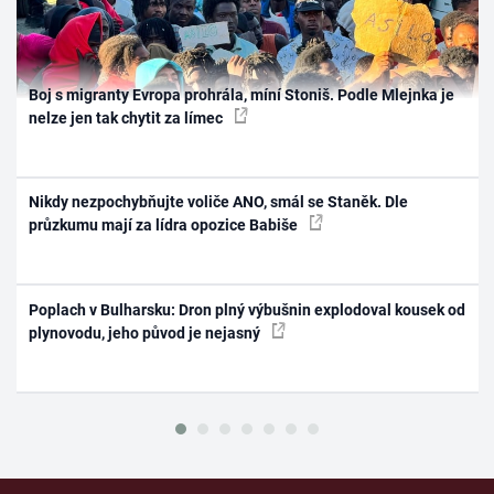
Boj s migranty Evropa prohrála, míní Stoniš. Podle Mlejnka je
nelze jen tak chytit za límec
Nikdy nezpochybňujte voliče ANO, smál se Staněk. Dle
průzkumu mají za lídra opozice Babiše
Poplach v Bulharsku: Dron plný výbušnin explodoval kousek od
plynovodu, jeho původ je nejasný