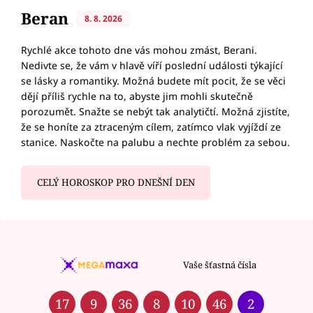
Beran
8. 8. 2026
Rychlé akce tohoto dne vás mohou zmást, Berani.
Nedivte se, že vám v hlavě víří poslední události týkající
se lásky a romantiky. Možná budete mít pocit, že se věci
dějí příliš rychle na to, abyste jim mohli skutečně
porozumět. Snažte se nebýt tak analytičtí. Možná zjistíte,
že se honíte za ztraceným cílem, zatímco vlak vyjíždí ze
stanice. Naskočte na palubu a nechte problém za sebou.
CELÝ HOROSKOP PRO DNEŠNÍ DEN
Vaše šťastná čísla
17
9
36
8
10
46
2