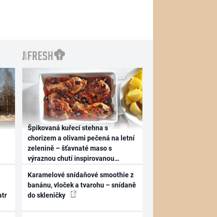
Špikovaná kuřecí stehna s
chorizem a olivami pečená na letní
zelenině – šťavnaté maso s
výraznou chutí inspirovanou
Španělskem
Karamelové snídaňové smoothie z
banánu, vloček a tvarohu – snídaně
atr
do skleničky