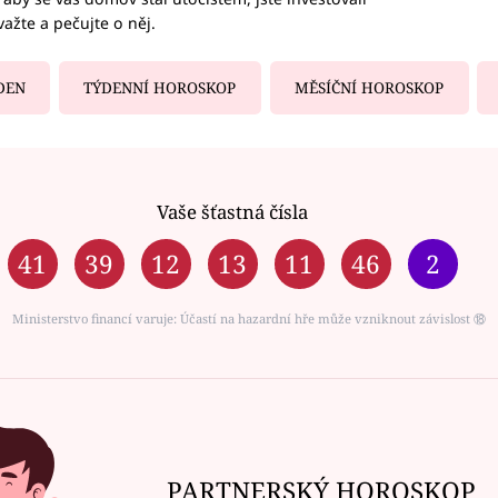
važte a pečujte o něj.
DEN
TÝDENNÍ HOROSKOP
MĚSÍČNÍ HOROSKOP
Vaše šťastná čísla
41
39
12
13
11
46
2
Ministerstvo financí varuje: Účastí na hazardní hře může vzniknout závislost ⑱
PARTNERSKÝ HOROSKOP