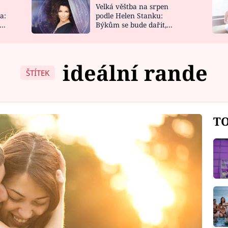
Velká věštba na srpen
NOVINKY
ZAHRADA
a:
podle Helen Stanku:
y
Býkům se bude dařit,
VIDEORECEPTY
DESIGN
Vodnáře čeká jízda
ideální rande
ŠTÍTEK
TO