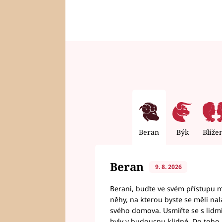
Beran
Býk
Blíže
Beran
9. 8. 2026
Berani, buďte ve svém přístupu mí
něhy, na kterou byste se měli nala
svého domova. Usmiřte se s lidmi,
byly v budoucnu klidné. Do toho, 