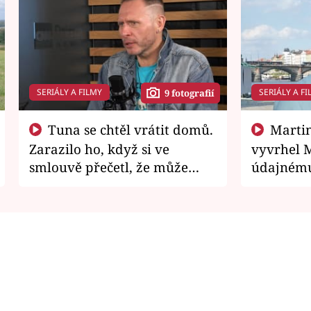
SERIÁLY A FILMY
SERIÁLY A FI
9 fotografií
Tuna se chtěl vrátit domů.
Martin Písařík jako
Zarazilo ho, když si ve
vyvrhel 
smlouvě přečetl, že může
údajnému
zemřít
je v nemil