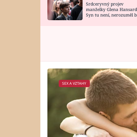
Srdceryvný projev
SNÁŘ
CELEBRITY
manželky Glena Hansard
Syn tu není, nerozuměl b
HOROSKOP NA
VAŘENÍ
tomu, vysvětlila
ROK 2023
SEX A VZTAHY