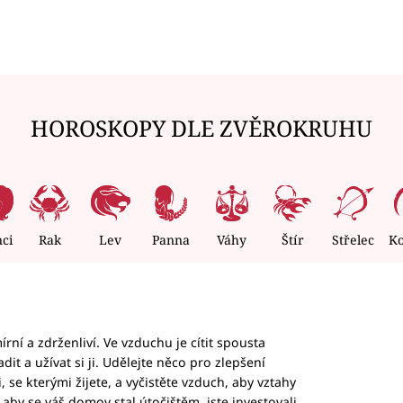
HOROSKOPY DLE ZVĚROKRUHU
nci
Rak
Lev
Panna
Váhy
Štír
Střelec
K
rní a zdrženliví. Ve vzduchu je cítit spousta
dit a užívat si ji. Udělejte něco pro zlepšení
 se kterými žijete, a vyčistěte vzduch, aby vztahy
aby se váš domov stal útočištěm, jste investovali