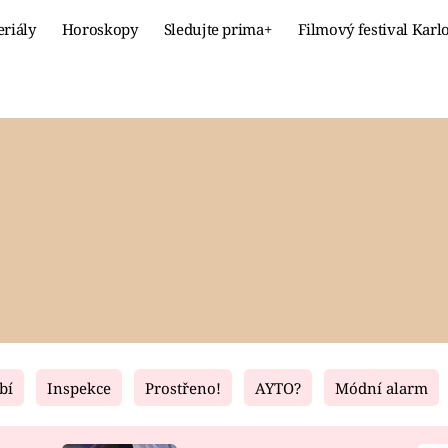
eriály
Horoskopy
Sledujte prima+
Filmový festival Karl
Celebrity
Recept
MÓDA A KRÁSA
HLAVNÍ JÍ
VZTAHY A SEX
SLADKÉ
PRIMA MAMINKA
ZDRAVÉ
bí
Inspekce
Prostřeno!
AYTO?
Módní alarm
Fresh
Living
RECEPTY
BYDLENÍ