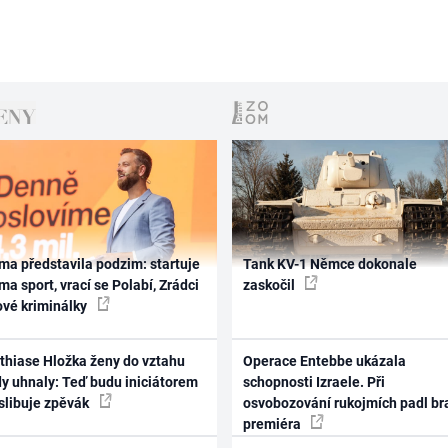
ma představila podzim: startuje
Tank KV-1 Němce dokonale
ma sport, vrací se Polabí, Zrádci
zaskočil
ové kriminálky
thiase Hložka ženy do vztahu
Operace Entebbe ukázala
dy uhnaly: Teď budu iniciátorem
schopnosti Izraele. Při
 slibuje zpěvák
osvobozování rukojmích padl br
premiéra