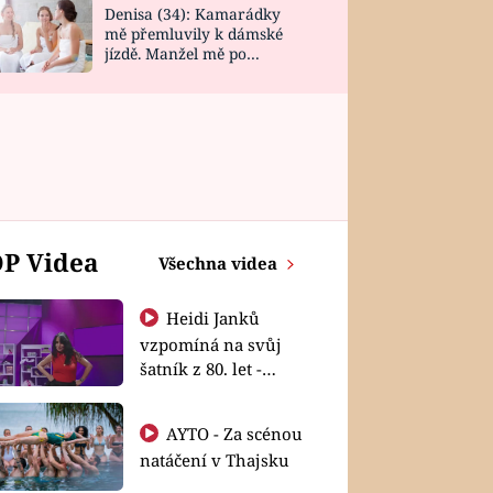
Denisa (34): Kamarádky
mě přemluvily k dámské
jízdě. Manžel mě po
návratu zaskočil
P Videa
Všechna videa
Heidi Janků
vzpomíná na svůj
šatník z 80. let -
Shopaholičky
AYTO - Za scénou
natáčení v Thajsku