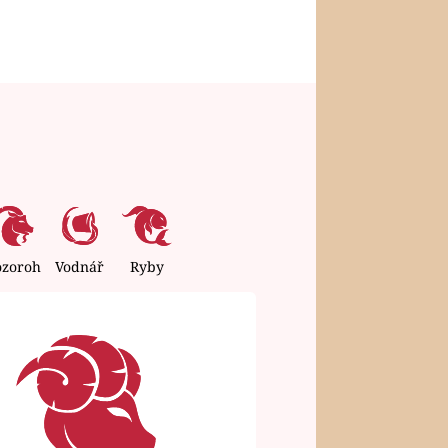
ozoroh
Vodnář
Ryby