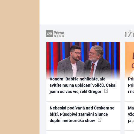
Vondra: Babiše nehlídáte, ale
Pri
svítíte mu na uplácení voličů. Čekal
Pri
jsem od vás víc, řekl Gregor
i n
Nebeská podívaná nad Českem se
Ma
blíží. Působivé zatmění Slunce
vž
doplní meteorická show
já,