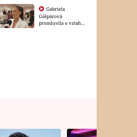
Gabriela
Gášpárová
promluvila o vztahu
a zakládání rodiny