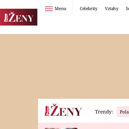
Menu
Celebrity
Vztahy
S
Seriály
Životní styl
ZOO
DIETY A HUBNUTÍ
PROSTŘENO!
CESTOVÁNÍ A
DOVOLENÁ
DUCH
ZDRAVÍ
Trendy:
Pola
Horoskopy
Video
ASTROČLÁNKY
SERIÁLY