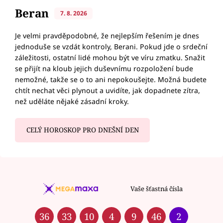
Beran
7. 8. 2026
Je velmi pravděpodobné, že nejlepším řešením je dnes
jednoduše se vzdát kontroly, Berani. Pokud jde o srdeční
záležitosti, ostatní lidé mohou být ve víru zmatku. Snažit
se přijít na kloub jejich duševnímu rozpoložení bude
nemožné, takže se o to ani nepokoušejte. Možná budete
chtít nechat věci plynout a uvidíte, jak dopadnete zítra,
než uděláte nějaké zásadní kroky.
CELÝ HOROSKOP PRO DNEŠNÍ DEN
Vaše šťastná čísla
36
33
10
4
9
46
2