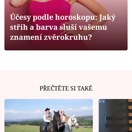
Horoskopy
Sledujte prima+
Účesy podle horoskopu: Jaký
střih a barva sluší vašemu
Filmový festival Karlovy Vary
znamení zvěrokruhu?
Pořady
Mámy sobě
Přihlášení
PŘEČTĚTE SI TAKÉ
Sledujte nás