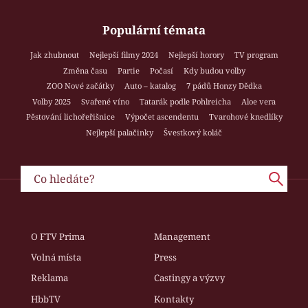
Populární témata
Jak zhubnout
Nejlepší filmy 2024
Nejlepší horory
TV program
Změna času
Partie
Počasí
Kdy budou volby
ZOO Nové začátky
Auto – katalog
7 pádů Honzy Dědka
Volby 2025
Svařené víno
Tatarák podle Pohlreicha
Aloe vera
Pěstování lichořeřišnice
Výpočet ascendentu
Tvarohové knedlíky
Nejlepší palačinky
Švestkový koláč
O FTV Prima
Management
Volná místa
Press
Reklama
Castingy a výzvy
HbbTV
Kontakty