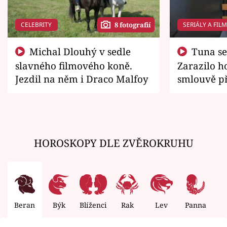
CELEBRITY
SERIÁLY A FIL
8 fotografií
Michal Dlouhý v sedle
Tuna se chtěl vrátit domů.
slavného filmového koně.
Zarazilo ho
Jezdil na něm i Draco Malfoy
smlouvě př
zemřít
HOROSKOPY DLE ZVĚROKRUHU
Beran
Býk
Blíženci
Rak
Lev
Panna
V