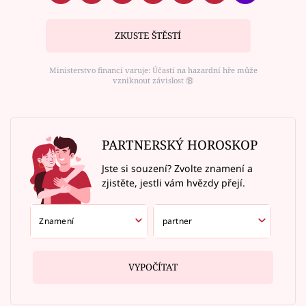
ZKUSTE ŠTĚSTÍ
Ministerstvo financí varuje: Účastí na hazardní hře může
vzniknout závislost ⑱
PARTNERSKÝ HOROSKOP
Jste si souzení? Zvolte znamení a
zjistěte, jestli vám hvězdy přejí.
VYPOČÍTAT