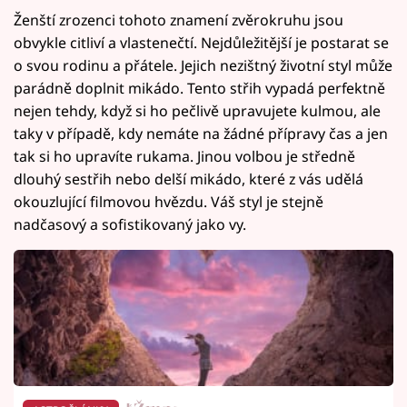
Ženští zrozenci tohoto znamení zvěrokruhu jsou
obvykle citliví a vlastenečtí. Nejdůležitější je postarat se
o svou rodinu a přátele. Jejich nezištný životní styl může
parádně doplnit mikádo. Tento střih vypadá perfektně
nejen tehdy, když si ho pečlivě upravujete kulmou, ale
taky v případě, kdy nemáte na žádné přípravy čas a jen
tak si ho upravíte rukama. Jinou volbou je středně
dlouhý sestřih nebo delší mikádo, které z vás udělá
okouzlující filmovou hvězdu. Váš styl je stejně
nadčasový a sofistikovaný jako vy.