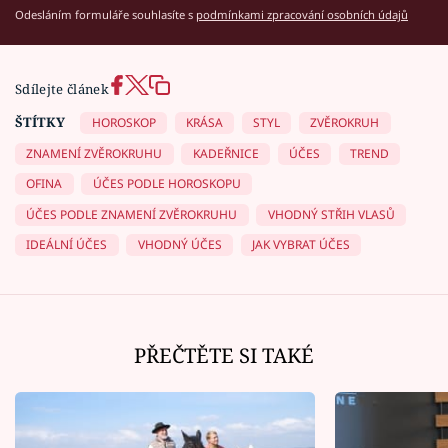
Odesláním formuláře souhlasíte s
podmínkami zpracování osobních údajů
Sdílejte článek
ŠTÍTKY
HOROSKOP
KRÁSA
STYL
ZVĚROKRUH
ZNAMENÍ ZVĚROKRUHU
KADEŘNICE
ÚČES
TREND
OFINA
ÚČES PODLE HOROSKOPU
ÚČES PODLE ZNAMENÍ ZVĚROKRUHU
VHODNÝ STŘIH VLASŮ
IDEÁLNÍ ÚČES
VHODNÝ ÚČES
JAK VYBRAT ÚČES
PŘEČTĚTE SI TAKÉ