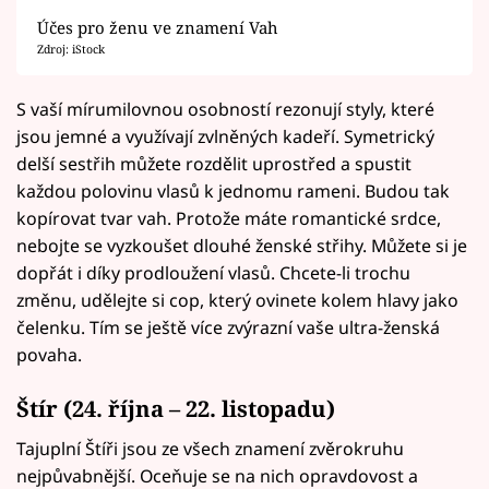
Účes pro ženu ve znamení Vah
Zdroj: iStock
S vaší mírumilovnou osobností rezonují styly, které
jsou jemné a využívají zvlněných kadeří. Symetrický
delší sestřih můžete rozdělit uprostřed a spustit
každou polovinu vlasů k jednomu rameni. Budou tak
kopírovat tvar vah. Protože máte romantické srdce,
nebojte se vyzkoušet dlouhé ženské střihy. Můžete si je
dopřát i díky prodloužení vlasů. Chcete-li trochu
změnu, udělejte si cop, který ovinete kolem hlavy jako
čelenku. Tím se ještě více zvýrazní vaše ultra-ženská
povaha.
Štír (24. října – 22. listopadu)
Tajuplní Štíři jsou ze všech znamení zvěrokruhu
nejpůvabnější. Oceňuje se na nich opravdovost a