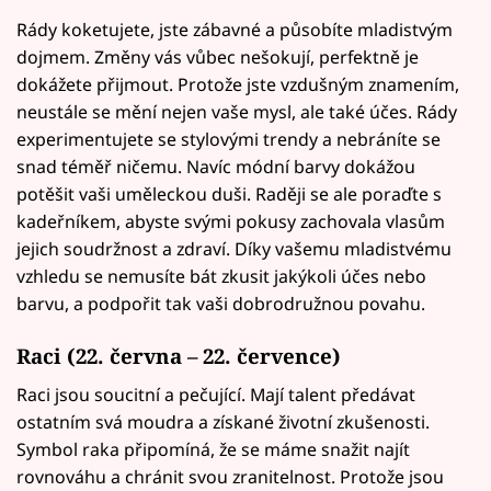
Rády koketujete, jste zábavné a působíte mladistvým
dojmem. Změny vás vůbec nešokují, perfektně je
dokážete přijmout. Protože jste vzdušným znamením,
neustále se mění nejen vaše mysl, ale také účes. Rády
experimentujete se stylovými trendy a nebráníte se
snad téměř ničemu. Navíc módní barvy dokážou
potěšit vaši uměleckou duši. Raději se ale poraďte s
kadeřníkem, abyste svými pokusy zachovala vlasům
jejich soudržnost a zdraví. Díky vašemu mladistvému
vzhledu se nemusíte bát zkusit jakýkoli účes nebo
barvu, a podpořit tak vaši dobrodružnou povahu.
Raci
(22. června – 22. července)
Raci jsou soucitní a pečující. Mají talent předávat
ostatním svá moudra a získané životní zkušenosti.
Symbol raka připomíná, že se máme snažit najít
rovnováhu a chránit svou zranitelnost. Protože jsou