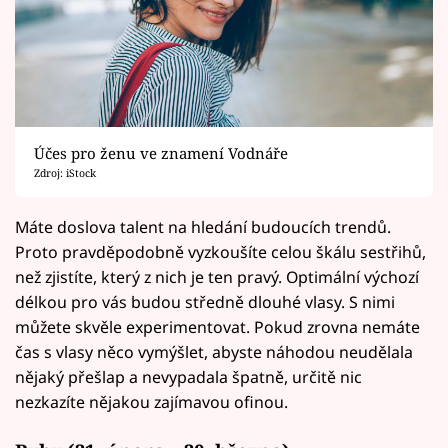
Účes pro ženu ve znamení Vodnáře
Zdroj: iStock
Máte doslova talent na hledání budoucích trendů.
Proto pravděpodobně vyzkoušíte celou škálu sestřihů,
než zjistíte, který z nich je ten pravý. Optimální výchozí
délkou pro vás budou středně dlouhé vlasy. S nimi
můžete skvěle experimentovat. Pokud zrovna nemáte
čas s vlasy něco vymýšlet, abyste náhodou neudělala
nějaký přešlap a nevypadala špatně, určitě nic
nezkazíte nějakou zajímavou ofinou.