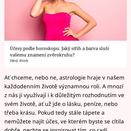
Horoskopy
Sledujte prima+
Filmový festival Karlovy Vary
Pořady
Účesy podle horoskopu: Jaký střih a barva sluší
vašemu znamení zvěrokruhu?
Mámy sobě
Zdroj: iStock
Přihlášení
Ať chceme, nebo ne, astrologie hraje v našem
každodenním životě významnou roli. A mnozí
z nás ji využívají i k důležitým rozhodnutím ve
Sledujte nás
svém životě, ať už jde o lásku, peníze, nebo
třeba krásu. Pokud tedy stále tápete a
nemůžete najít účes, ve kterém byste se cítila
dobře, nechte se inspirovat tím, co radí