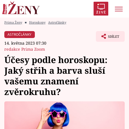
ŽIVĚ
Prima Ženy
■
Horoskopy
Astročlánky
Trendy:
Polabí
Inspekce
Prostřeno!
AYTO?
ASTROČLÁNKY
SDÍLET
Módní alarm
Zrádci
Proměny
14. května 2023 07:30
redakce Prima Zoom
Účesy podle horoskopu:
Jaký střih a barva sluší
Témata
vašemu znamení
Celebrity
zvěrokruhu?
Vztahy
Seriály