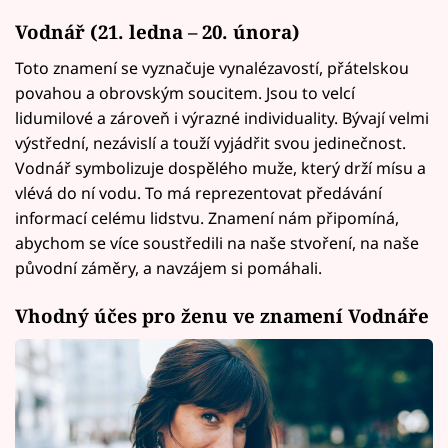
Vodnář (21. ledna – 20. února)
Toto znamení se vyznačuje vynalézavostí, přátelskou
povahou a obrovským soucitem. Jsou to velcí
lidumilové a zároveň i výrazné individuality. Bývají velmi
výstřední, nezávislí a touží vyjádřit svou jedinečnost.
Vodnář symbolizuje dospělého muže, který drží mísu a
vlévá do ní vodu. To má reprezentovat předávání
informací celému lidstvu. Znamení nám připomíná,
abychom se více soustředili na naše stvoření, na naše
původní záměry, a navzájem si pomáhali.
Vhodný účes pro ženu ve znamení Vodnáře