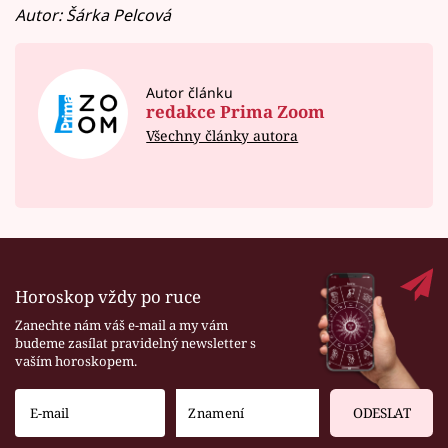
Autor: Šárka Pelcová
Autor článku
redakce Prima Zoom
Všechny články autora
Horoskop vždy po ruce
Zanechte nám váš e-mail a my vám
budeme zasílat pravidelný newsletter s
vaším horoskopem.
ODESLAT