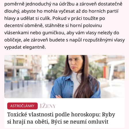
poměrně jednoduchý na údržbu a zároveň dostatečně
dlouhý, abyste ho mohla vyčesat až do horních partií
hlavy a udělat si culík. Pokud v práci toužíte po
decentní obměně, stáhněte si horní polovinu
vlásenkami nebo gumičkou, aby vám vlasy nelezly do
obličeje, ale zároveň budete s napůl rozpuštěnými vlasy
vypadat elegantně.
ASTROČLÁNKY
Toxické vlastnosti podle horoskopu: Ryby
si hrají na oběti, Býci se neumí omluvit