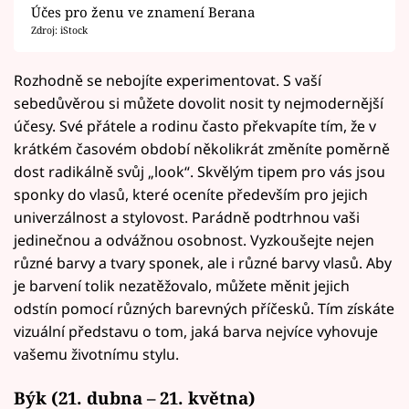
Účes pro ženu ve znamení Berana
Zdroj: iStock
Rozhodně se nebojíte experimentovat. S vaší
sebedůvěrou si můžete dovolit nosit ty nejmodernější
účesy. Své přátele a rodinu často překvapíte tím, že v
krátkém časovém období několikrát změníte poměrně
dost radikálně svůj „look“. Skvělým tipem pro vás jsou
sponky do vlasů, které oceníte především pro jejich
univerzálnost a stylovost. Parádně podtrhnou vaši
jedinečnou a odvážnou osobnost. Vyzkoušejte nejen
různé barvy a tvary sponek, ale i různé barvy vlasů. Aby
je barvení tolik nezatěžovalo, můžete měnit jejich
odstín pomocí různých barevných příčesků. Tím získáte
vizuální představu o tom, jaká barva nejvíce vyhovuje
vašemu životnímu stylu.
Býk (21. dubna – 21. května)