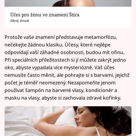
Účes pro ženu ve znamení Štíra
Zdroj: iStock
Protože vaše znamení představuje metamorfózu,
nečekejte žádnou klasiku. Účesy, které nejlépe
odpovídají vaší záhadné osobnosti, budou mít ofinu.
Při speciálních příležitostech si jí můžete zakrýt jedno
oko, abyste vypadala více mysteriózně. Váš účes
nemusíte často měnit, ale pohrajte si s barvami, jejichž
počet je téměř neomezený. Nezapomeňte jenom
používat šampón na barvené vlasy, kondicionér a
masku na vlasy, abyste si zachovala zdravé kořínky.