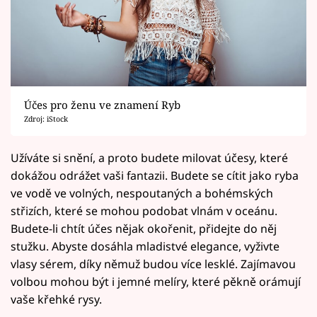
Účes pro ženu ve znamení Ryb
Zdroj: iStock
Užíváte si snění, a proto budete milovat účesy, které
dokážou odrážet vaši fantazii. Budete se cítit jako ryba
ve vodě ve volných, nespoutaných a bohémských
střizích, které se mohou podobat vlnám v oceánu.
Budete-li chtít účes nějak okořenit, přidejte do něj
stužku. Abyste dosáhla mladistvé elegance, vyživte
vlasy sérem, díky němuž budou více lesklé. Zajímavou
volbou mohou být i jemné melíry, které pěkně orámují
vaše křehké rysy.