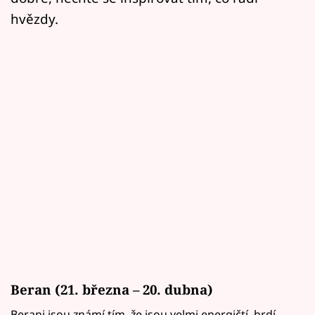
hvězdy.
Beran
(21. března – 20. dubna)
Berani jsou známí tím, že jsou velmi energičtí, hrdí,