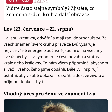
ASTROČLÁNKY
Vidíte často stejné symboly? Zjistěte, co
znamená srdce, kruh a další obrazce
Lev (23. července – 22. srpna)
Lvi jsou kreativní, odvážní a mají rádi dobrodružství. Ze
všech znamení zvěrokruhu právě ze Lvů vyzařuje
nejvíce vřelé energie. Současně jsou hrdí na všechny
své úspěchy. Lev symbolizuje čest, odvahu a status
krále nebo královny. To nám všem připomíná, abychom
si vážili všeho, čeho jsme dosáhli. Dále Lvi inspirují
ostatní, aby v sobě dokázali rozzářit radost ze života a
přijmout lehkost bytí.
Vhodný účes pro ženu ve znamení Lva