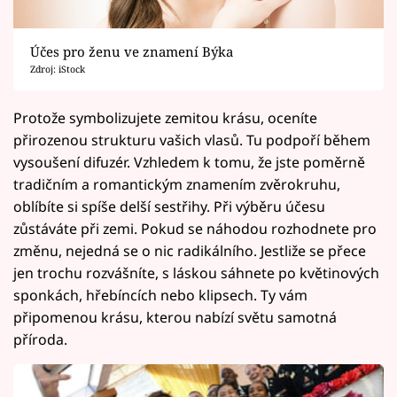
Účes pro ženu ve znamení Býka
Zdroj: iStock
Protože symbolizujete zemitou krásu, oceníte
přirozenou strukturu vašich vlasů. Tu podpoří během
vysoušení difuzér. Vzhledem k tomu, že jste poměrně
tradičním a romantickým znamením zvěrokruhu,
oblíbíte si spíše delší sestřihy. Při výběru účesu
zůstáváte při zemi. Pokud se náhodou rozhodnete pro
změnu, nejedná se o nic radikálního. Jestliže se přece
jen trochu rozvášníte, s láskou sáhnete po květinových
sponkách, hřebíncích nebo klipsech. Ty vám
připomenou krásu, kterou nabízí světu samotná
příroda.