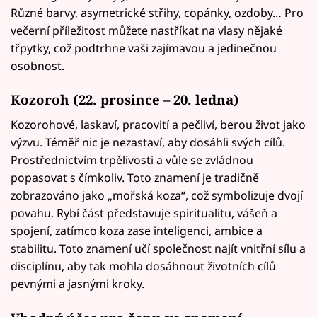
Různé barvy, asymetrické střihy, copánky, ozdoby… Pro
večerní příležitost můžete nastříkat na vlasy nějaké
třpytky, což podtrhne vaši zajímavou a jedinečnou
osobnost.
Kozoroh (22. prosince – 20. ledna)
Kozorohové, laskaví, pracovití a pečliví, berou život jako
výzvu. Téměř nic je nezastaví, aby dosáhli svých cílů.
Prostřednictvím trpělivosti a vůle se zvládnou
popasovat s čímkoliv. Toto znamení je tradičně
zobrazováno jako „mořská koza“, což symbolizuje dvojí
povahu. Rybí část představuje spiritualitu, vášeň a
spojení, zatímco koza zase inteligenci, ambice a
stabilitu. Toto znamení učí společnost najít vnitřní sílu a
disciplínu, aby tak mohla dosáhnout životních cílů
pevnými a jasnými kroky.