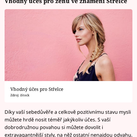
Vhodný účes pro ženu ve znamení Střelce
Vhodný účes pro Střelce
Zdroj: iStock
Díky vaší sebedůvěře a celkově pozitivnímu stavu mysli
můžete hrdě nosit téměř jakýkoliv účes. S vaší
dobrodružnou povahou si můžete dovolit i
extravagantnější styly, na něž ostatní nenajdou odvahu.