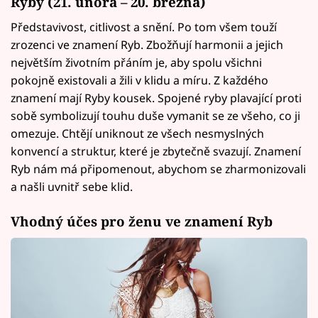
Ryby
(21. února – 20. března)
Představivost, citlivost a snění. Po tom všem touží
zrozenci ve znamení Ryb. Zbožňují harmonii a jejich
největším životním přáním je, aby spolu všichni
pokojně existovali a žili v klidu a míru. Z každého
znamení mají Ryby kousek. Spojené ryby plavající proti
sobě symbolizují touhu duše vymanit se ze všeho, co ji
omezuje. Chtějí uniknout ze všech nesmyslných
konvencí a struktur, které je zbytečně svazují. Znamení
Ryb nám má připomenout, abychom se zharmonizovali
a našli uvnitř sebe klid.
Vhodný účes pro ženu ve znamení Ryb