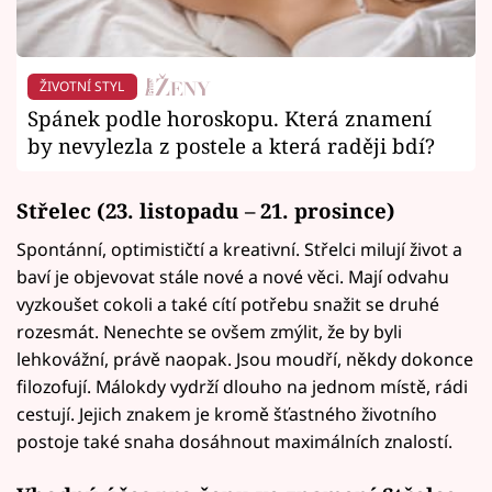
ŽIVOTNÍ STYL
Spánek podle horoskopu. Která znamení
by nevylezla z postele a která raději bdí?
Střelec (23. listopadu – 21. prosince)
Spontánní, optimističtí a kreativní. Střelci milují život a
baví je objevovat stále nové a nové věci. Mají odvahu
vyzkoušet cokoli a také cítí potřebu snažit se druhé
rozesmát. Nenechte se ovšem zmýlit, že by byli
lehkovážní, právě naopak. Jsou moudří, někdy dokonce
filozofují. Málokdy vydrží dlouho na jednom místě, rádi
cestují. Jejich znakem je kromě šťastného životního
postoje také snaha dosáhnout maximálních znalostí.