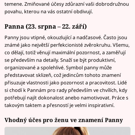
temene. Zmiňované účesy zdůrazní vaši dobrodružnou
povahu, kterou na vás ostatní obdivují.
Panna (23. srpna – 22. září)
Panny jsou vtipné, okouzlující a nadčasové. Často jsou
známé jako největší perfekcionisté zvěrokruhu. Všemu,
co dělají, totiž věnují maximální pozornost, a zaměřují
se především na detaily. Snaží se být produktivní,
organizované a spolehlivé. Symbol panny může
představovat sklizeň, což jedincům tohoto znamení
přisuzuje vlastnosti jako pozornost a pracovitost. Lidé
si chodí k Pannám pro rady především ve chvílích, kdy
potřebují najít dokonalost anebo namotivovat. Práce s
takovým taktem a přesností je velmi inspirativní.
Vhodný účes pro ženu ve znamení Panny