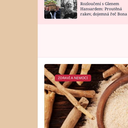
Rozloučení s Glenem
SNÁŘ
CELEBRITY
Hansardem: Proutěná
rakev, dojemná řeč Bona
HOROSKOP NA
VAŘENÍ
zpěv Irglové s Vedderem
ROK 2023
ZDRAVÍ A NEMOCI