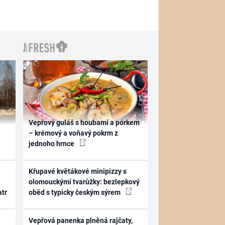
Vepřový guláš s houbami a pórkem
– krémový a voňavý pokrm z
jednoho hrnce
Křupavé květákové minipizzy s
olomouckými tvarůžky: bezlepkový
atr
oběd s typicky českým sýrem
Vepřová panenka plněná rajčaty,