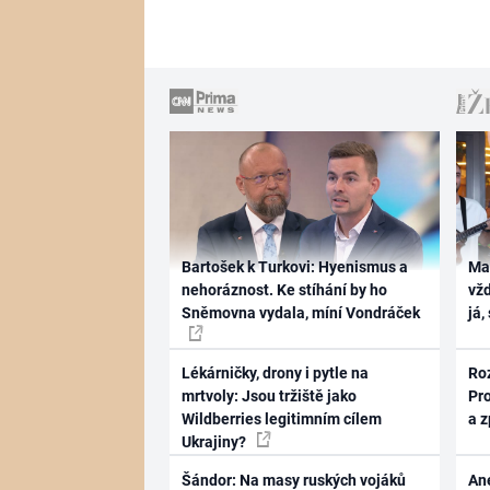
Bartošek k Turkovi: Hyenismus a
Ma
nehoráznost. Ke stíhání by ho
vž
Sněmovna vydala, míní Vondráček
já,
Lékárničky, drony i pytle na
Ro
mrtvoly: Jsou tržiště jako
Pr
Wildberries legitimním cílem
a 
Ukrajiny?
Šándor: Na masy ruských vojáků
Ane