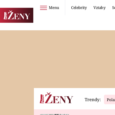
Menu
Celebrity
Vztahy
S
Seriály
Životní styl
ZOO
DIETY A HUBNUTÍ
PROSTŘENO!
CESTOVÁNÍ A
DOVOLENÁ
DUCH
ZDRAVÍ
Trendy:
Pola
Horoskopy
Video
ASTROČLÁNKY
SERIÁLY