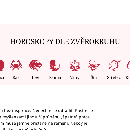
HOROSKOPY DLE ZVĚROKRUHU
nci
Rak
Lev
Panna
Váhy
Štír
Střelec
K
hu bez inspirace. Nenechte se odradit. Pusťte se
te myšlenkami jinde. V průběhu „špatné“ práce,
vám múza jemně přistane na rameni. Někdy je
vedla ke slastné odměně.