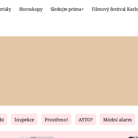
eriály
Horoskopy
Sledujte prima+
Filmový festival Karl
Celebrity
Recept
MÓDA A KRÁSA
HLAVNÍ JÍ
VZTAHY A SEX
SLADKÉ
PRIMA MAMINKA
ZDRAVÉ
bí
Inspekce
Prostřeno!
AYTO?
Módní alarm
Fresh
Living
RECEPTY
BYDLENÍ