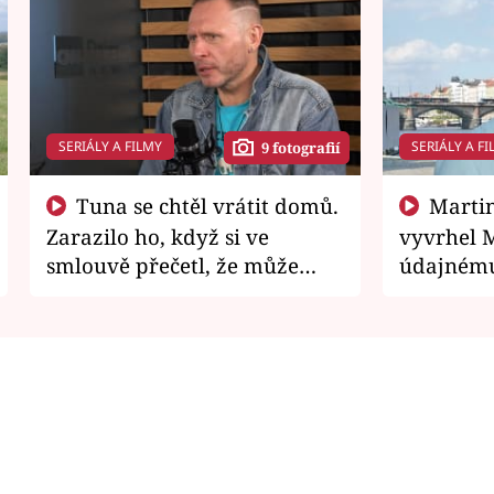
SERIÁLY A FILMY
SERIÁLY A FI
9 fotografií
Tuna se chtěl vrátit domů.
Martin Písařík jako
Zarazilo ho, když si ve
vyvrhel 
smlouvě přečetl, že může
údajnému
zemřít
je v nemil