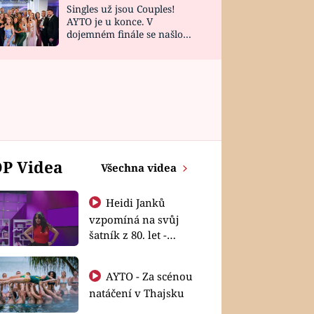
Singles už jsou Couples!
AYTO je u konce. V
dojemném finále se našlo
všech 10 Perfect Matchů
P Videa
Všechna videa
Heidi Janků
vzpomíná na svůj
šatník z 80. let -
Shopaholičky
AYTO - Za scénou
natáčení v Thajsku