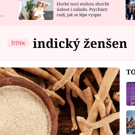
Horké noci mohou zhoršit
NOVINKY
ZAHRADA
úzkost i náladu. Psychiatr
 a
radí, jak se lépe vyspat
VIDEORECEPTY
DESIGN
indický ženšen
ŠTÍTEK
TO