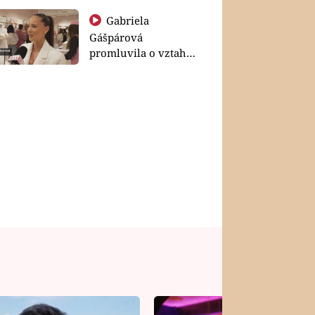
Gabriela
Gášpárová
promluvila o vztahu
a zakládání rodiny