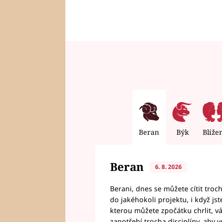
Beran
Býk
Blíže
Beran
6. 8. 2026
Berani, dnes se můžete cítit troc
do jakéhokoli projektu, i když js
kterou můžete zpočátku chrlit, 
zapotřebí trocha disciplíny, aby 