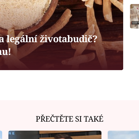
a legální životabudič?
hu!
PŘEČTĚTE SI TAKÉ