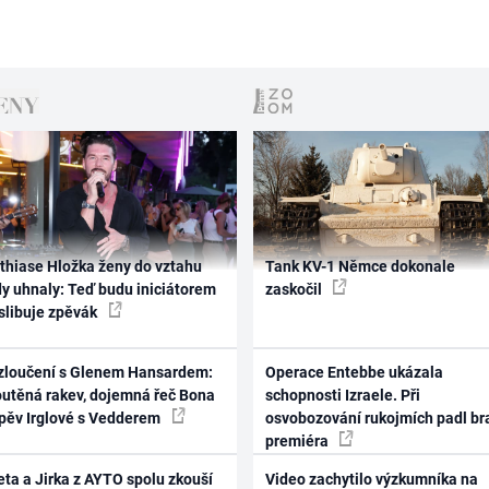
thiase Hložka ženy do vztahu
Tank KV-1 Němce dokonale
dy uhnaly: Teď budu iniciátorem
zaskočil
 slibuje zpěvák
zloučení s Glenem Hansardem:
Operace Entebbe ukázala
outěná rakev, dojemná řeč Bona
schopnosti Izraele. Při
zpěv Irglové s Vedderem
osvobozování rukojmích padl br
premiéra
ta a Jirka z AYTO spolu zkouší
Video zachytilo výzkumníka na