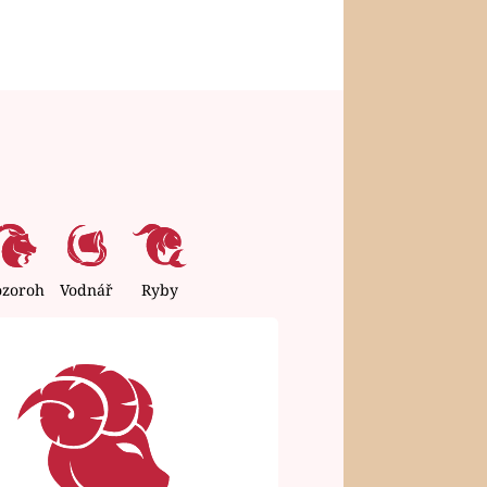
ozoroh
Vodnář
Ryby