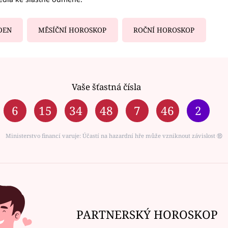
DEN
MĚSÍČNÍ HOROSKOP
ROČNÍ HOROSKOP
Vaše šťastná čísla
6
15
34
48
7
46
2
Ministerstvo financí varuje: Účastí na hazardní hře může vzniknout závislost ⑱
PARTNERSKÝ HOROSKOP