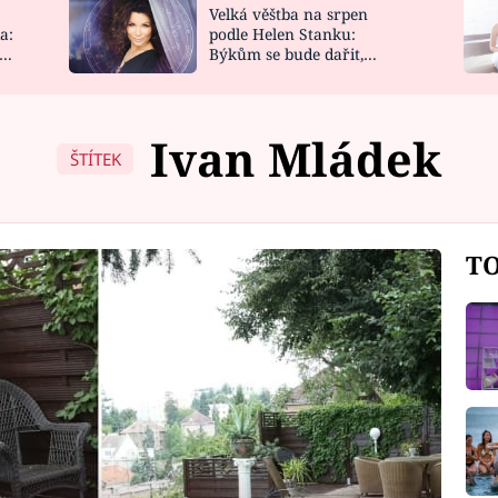
Velká věštba na srpen
NOVINKY
ZAHRADA
a:
podle Helen Stanku:
y
Býkům se bude dařit,
VIDEORECEPTY
DESIGN
Vodnáře čeká jízda
Ivan Mládek
ŠTÍTEK
TO