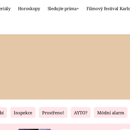
eriály
Horoskopy
Sledujte prima+
Filmový festival Karl
Celebrity
Recept
MÓDA A KRÁSA
HLAVNÍ JÍ
VZTAHY A SEX
SLADKÉ
PRIMA MAMINKA
ZDRAVÉ
bí
Inspekce
Prostřeno!
AYTO?
Módní alarm
Fresh
Living
RECEPTY
BYDLENÍ