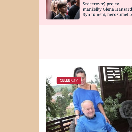
Srdceryvný projev
SNÁŘ
CELEBRITY
manželky Glena Hansard
Syn tu není, nerozuměl b
HOROSKOP NA
VAŘENÍ
tomu, vysvětlila
ROK 2023
CELEBRITY