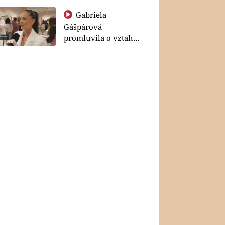
Gabriela
Gášpárová
promluvila o vztahu
a zakládání rodiny