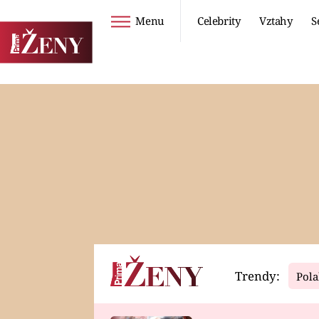
Menu
Celebrity
Vztahy
S
Seriály
Životní styl
ZOO
DIETY A HUBNUTÍ
PROSTŘENO!
CESTOVÁNÍ A
DOVOLENÁ
DUCH
ZDRAVÍ
Trendy:
Pola
Horoskopy
Video
ASTROČLÁNKY
SERIÁLY