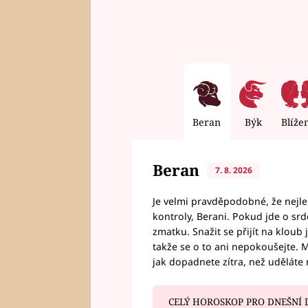
Beran
Býk
Blíže
Beran
7. 8. 2026
Je velmi pravděpodobné, že nejl
kontroly, Berani. Pokud jde o srde
zmatku. Snažit se přijít na klou
takže se o to ani nepokoušejte. M
jak dopadnete zítra, než uděláte 
CELÝ HOROSKOP PRO DNEŠNÍ 