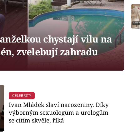
nželkou chystají vilu na
zén, zvelebují zahradu
CELEBRITY
Ivan Mládek slaví narozeniny. Díky
výborným sexuologům a urologům
se cítím skvěle, říká