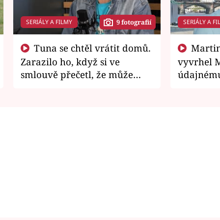
SERIÁLY A FILMY
SERIÁLY A FI
9 fotografií
Tuna se chtěl vrátit domů.
Martin Písařík jako
Zarazilo ho, když si ve
vyvrhel 
smlouvě přečetl, že může
údajnému
zemřít
je v nemil