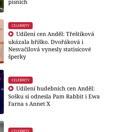
písních
CELEBRITY
Udílení cen Anděl: Třeštíková
ukázala bříško. Dvořáková i
Nesvačilová vynesly statisícové
šperky
CELEBRITY
Udílení hudebních cen Anděl:
Sošku si odnesla Pam Rabbit i Ewa
Farna s Annet X
CELEBRITY