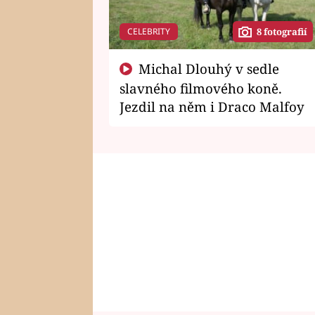
CELEBRITY
8 fotografií
Michal Dlouhý v sedle
slavného filmového koně.
Jezdil na něm i Draco Malfoy