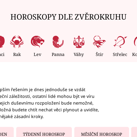
HOROSKOPY DLE ZVĚROKRUHU
nci
Rak
Lev
Panna
Váhy
Štír
Střelec
K
epším řešením je dnes jednoduše se vzdát
ční záležitosti, ostatní lidé mohou být ve víru
b jejich duševnímu rozpoložení bude nemožné,
ožná budete chtít nechat věci plynout a uvidíte,
nějaké zásadní kroky.
DEN
TÝDENNÍ HOROSKOP
MĚSÍČNÍ HOROSKOP