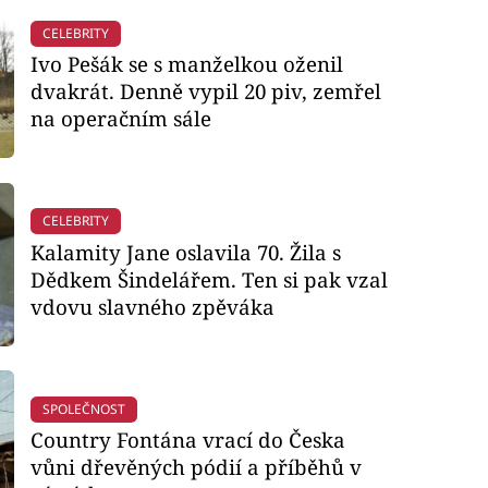
CELEBRITY
Ivo Pešák se s manželkou oženil
dvakrát. Denně vypil 20 piv, zemřel
na operačním sále
CELEBRITY
Kalamity Jane oslavila 70. Žila s
Dědkem Šindelářem. Ten si pak vzal
vdovu slavného zpěváka
SPOLEČNOST
Country Fontána vrací do Česka
vůni dřevěných pódií a příběhů v