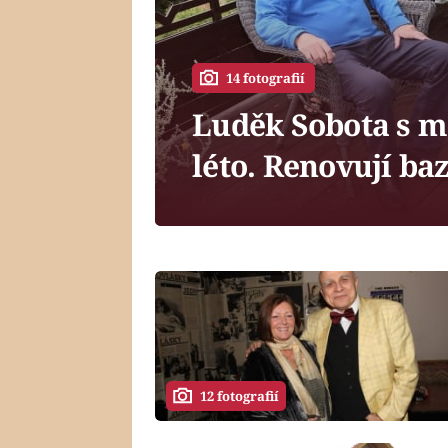
14 fotografií
Luděk Sobota s ma
léto. Renovují ba
12 fotografií