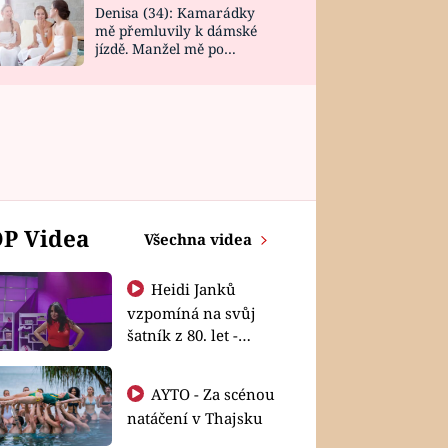
Denisa (34): Kamarádky
mě přemluvily k dámské
jízdě. Manžel mě po
návratu zaskočil
P Videa
Všechna videa
Heidi Janků
vzpomíná na svůj
šatník z 80. let -
Shopaholičky
AYTO - Za scénou
natáčení v Thajsku