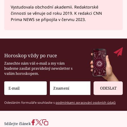
Vystudovala obchodní akademii. Redaktorské
činnosti se věnuje od roku 2019. K redakci CNN
Prima NEWS se připojila v červnu 2023.
Horoskop vždy po ruce
Zanechte nám váš e-mail a my vám
budeme zasílat pravidelný newsletter s
vaším horoskopem.
ODESLAT
Odesláním formuláře souhlasíte s
podmínkami zpracování osobních údajů
Sdílejte článek