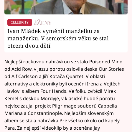
CELEBRITY
Ivan Mládek vyměnil manželku za
manažerku. V seniorském věku se stal
otcem dvou dětí
Nejlepší rockovou nahrávkou se stalo Poisoned Mind
od Acid Row, v jazzu porotu oslovila deska Our Stories
od Alf Carlsson a Jiří Kotača Quartet. V oblasti
alternativy a elektroniky byli oceněni Irena a Vojtěch
Havlovi s albem Four Hands. Ve folku zvítězil Mirek
Kemel s deskou Mordyjé, v klasické hudbě porotu
nejvíce zaujal projekt Pilgrimage souborů Cappella
Mariana a Constantinople. Nejlepším slovenským
albem se stala nahrávka Pre všetko okolo od kapely
Para. Za nejlepší videoklip byla oceněna Jay