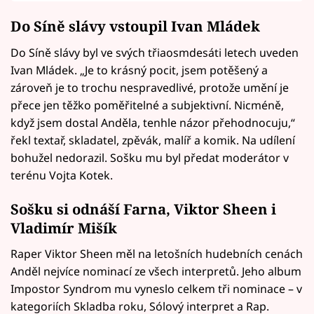
Do Síně slávy vstoupil Ivan Mládek
Do Síně slávy byl ve svých třiaosmdesáti letech uveden
Ivan Mládek. „Je to krásný pocit, jsem potěšený a
zároveň je to trochu nespravedlivé, protože umění je
přece jen těžko poměřitelné a subjektivní. Nicméně,
když jsem dostal Anděla, tenhle názor přehodnocuju,“
řekl textař, skladatel, zpěvák, malíř a komik. Na udílení
bohužel nedorazil. Sošku mu byl předat moderátor v
terénu Vojta Kotek.
Sošku si odnáší Farna, Viktor Sheen i
Vladimír Mišík
Raper Viktor Sheen měl na letošních hudebních cenách
Anděl nejvíce nominací ze všech interpretů. Jeho album
Impostor Syndrom mu vyneslo celkem tři nominace – v
kategoriích Skladba roku, Sólový interpret a Rap.