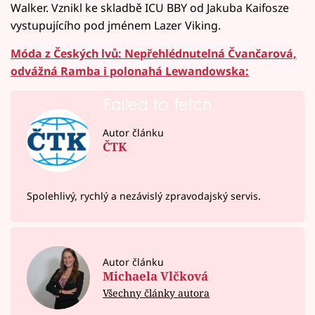
Walker. Vznikl ke skladbě ICU BBY od Jakuba Kaifosze
vystupujícího pod jménem Lazer Viking.
Móda z Českých lvů: Nepřehlédnutelná Čvančarová,
odvážná Ramba i polonahá Lewandowska:
Failed to fetch
Autor článku
ČTK
Spolehlivý, rychlý a nezávislý zpravodajský servis.
Autor článku
Michaela Vlčková
Všechny články autora