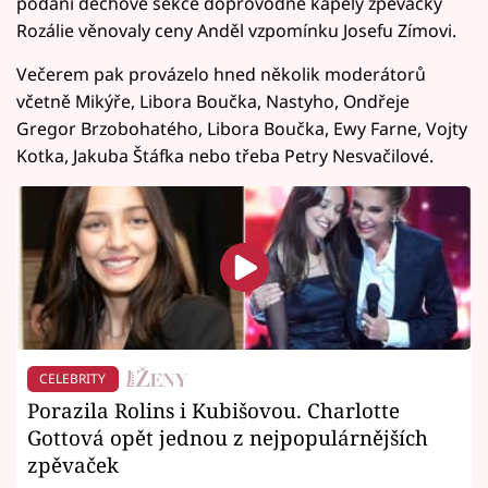
podání dechové sekce doprovodné kapely zpěvačky
Rozálie věnovaly ceny Anděl vzpomínku Josefu Zímovi.
Večerem pak provázelo hned několik moderátorů
včetně Mikýře, Libora Boučka, Nastyho, Ondřeje
Gregor Brzobohatého, Libora Boučka, Ewy Farne, Vojty
Kotka, Jakuba Štáfka nebo třeba Petry Nesvačilové.
CELEBRITY
Porazila Rolins i Kubišovou. Charlotte
Gottová opět jednou z nejpopulárnějších
zpěvaček