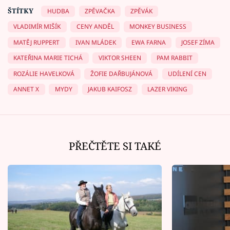
ŠTÍTKY
HUDBA
ZPĚVAČKA
ZPĚVÁK
VLADIMÍR MIŠÍK
CENY ANDĚL
MONKEY BUSINESS
MATĚJ RUPPERT
IVAN MLÁDEK
EWA FARNA
JOSEF ZÍMA
KATEŘINA MARIE TICHÁ
VIKTOR SHEEN
PAM RABBIT
ROZÁLIE HAVELKOVÁ
ŽOFIE DAŘBUJÁNOVÁ
UDÍLENÍ CEN
ANNET X
MYDY
JAKUB KAIFOSZ
LAZER VIKING
PŘEČTĚTE SI TAKÉ