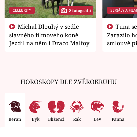
CELEBRITY
SERIÁLY A FIL
8 fotografií
Michal Dlouhý v sedle
Tuna se chtěl vrátit domů.
slavného filmového koně.
Zarazilo ho
Jezdil na něm i Draco Malfoy
smlouvě př
zemřít
HOROSKOPY DLE ZVĚROKRUHU
Beran
Býk
Blíženci
Rak
Lev
Panna
V