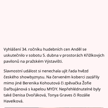
Vyhlášení 34. ročníku hudebních cen Anděl se
uskutečnilo v sobotu 5. dubna v prostorách Křižíkových
pavilonů na pražském Výstavišti.
Slavnostní událost si nenechala ujít řada hvězd
českého showbyznysu. Na červeném koberci zazářily
mimo jiné Berenika Kohoutová či zpěvačka Žofie
Dařbujánová s kapelou MYDY. Nepřehlédnutelné byly
také Denisa Dvořáková, Tonya Graves či Rozálie
Havelková.