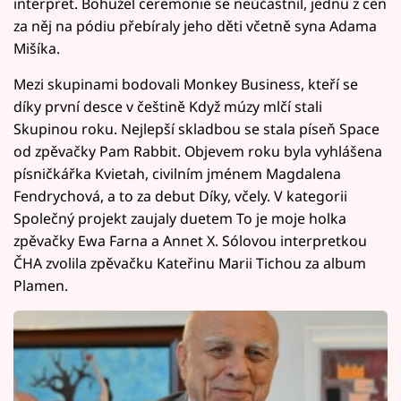
interpret. Bohužel ceremonie se neúčastnil, jednu z cen
za něj na pódiu přebíraly jeho děti včetně syna Adama
Mišíka.
Mezi skupinami bodovali Monkey Business, kteří se
díky první desce v češtině Když múzy mlčí stali
Skupinou roku. Nejlepší skladbou se stala píseň Space
od zpěvačky Pam Rabbit. Objevem roku byla vyhlášena
písničkářka Kvietah, civilním jménem Magdalena
Fendrychová, a to za debut Díky, včely. V kategorii
Společný projekt zaujaly duetem To je moje holka
zpěvačky Ewa Farna a Annet X. Sólovou interpretkou
ČHA zvolila zpěvačku Kateřinu Marii Tichou za album
Plamen.