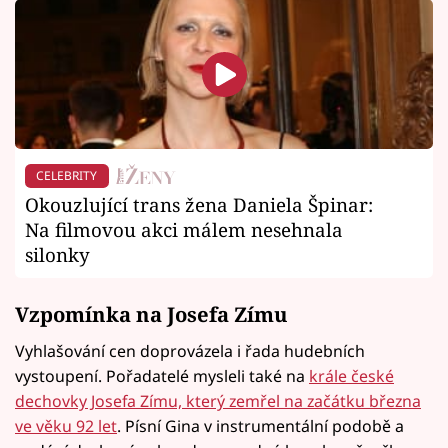
CELEBRITY
Okouzlující trans žena Daniela Špinar:
Na filmovou akci málem nesehnala
silonky
Vzpomínka na Josefa Zímu
Vyhlašování cen doprovázela i řada hudebních
vystoupení. Pořadatelé mysleli také na
krále české
dechovky Josefa Zímu, který zemřel na začátku března
ve věku 92 let
. Písní Gina v instrumentální podobě a