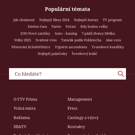
Populární témata
Jak zhubnout
Nejlepší filmy 2024
Nejlepší horory
TV program
Změna času
Partie
Počasí
Kdy budou volby
ZOO Nové začátky
Auto – katalog
7 pádů Honzy Dědka
Volby 2025
Svařené víno
Tatarák podle Pohlreicha
Aloe vera
Pěstování lichořeřišnice
Výpočet ascendentu
Tvarohové knedlíky
Nejlepší palačinky
Švestkový koláč
O FTV Prima
Management
Volná místa
Press
Reklama
Castingy a výzvy
HbbTV
Kontakty