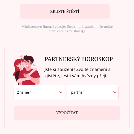
ZKUSTE ŠTĚSTÍ
Ministerstvo financí varuje: Účastí na hazardní hře může
vzniknout závislost ⑱
PARTNERSKÝ HOROSKOP
Jste si souzení? Zvolte znamení a
zjistěte, jestli vám hvězdy přejí.
VYPOČÍTAT