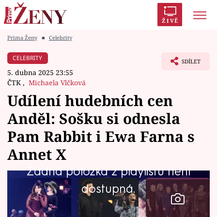
ŽIVĚ
Prima Ženy
■
Celebrity
Trendy:
Polabí
Inspekce
Prostřeno!
AYTO?
CELEBRITY
SDÍLET
Módní alarm
Zrádci
Proměny
5. dubna 2025 23:55
ČTK
,
Michaela Vlčková
Udílení hudebních cen
Anděl: Sošku si odnesla
Témata
Pam Rabbit i Ewa Farna s
Celebrity
Annet X
Žádná položka z playlistu není
Vztahy
dostupná.
Seriály