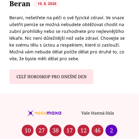
Beran
10. 8. 2026
Berani, nešetřete na péči o své fyzické zdraví. Ve snaze
ušetřit peníze se možná nebudete obtěžovat chodit na
zubní prohlídky nebo se rozhodnete pro nejlevnějšího
lékaře. Nic není důležitější než vaše zdraví. Chovejte se
ke svému tělu s úctou a respektem, které si zaslouží.
Možná vám nebude dělat potíže dělat pro druhé to, co
víte, že byste měli dělat pro sebe.
CELÝ HOROSKOP PRO DNEŠNÍ DEN
Vaše šťastná čísla
10
27
38
17
12
46
2