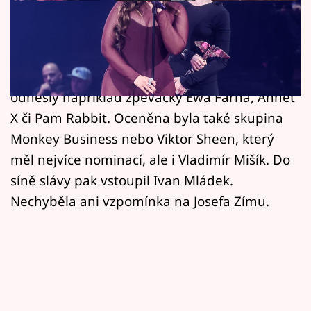
Horoskopy
V sobotu večer se uskutečnilo slavnostní
Sledujte prima+
udílení hudebních cen Anděl. Na červeném
Filmový festival Karlovy Vary
koberci zazářila řada hvězd. Sošku si pak
odnesly například zpěvačky Ewa Farna, Annet
Pořady
X či Pam Rabbit. Oceněna byla také skupina
Monkey Business nebo Viktor Sheen, který
Mámy sobě
měl nejvíce nominací, ale i Vladimír Mišík. Do
síně slávy pak vstoupil Ivan Mládek.
Přihlášení
Nechyběla ani vzpomínka na Josefa Zímu.
Sledujte nás