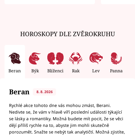
zemřít
HOROSKOPY DLE ZVĚROKRUHU
Beran
Býk
Blíženci
Rak
Lev
Panna
V
Beran
8. 8. 2026
Rychlé akce tohoto dne vás mohou zmást, Berani.
Nedivte se, že vám v hlavě víří poslední události týkající
se lásky a romantiky. Možná budete mít pocit, že se věci
dějí příliš rychle na to, abyste jim mohli skutečně
porozumět. Snažte se nebýt tak analytičtí. Možná zjistíte,