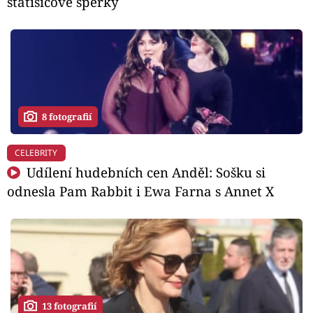
statisícové šperky
8 fotografií
CELEBRITY
Udílení hudebních cen Anděl: Sošku si
odnesla Pam Rabbit i Ewa Farna s Annet X
13 fotografií