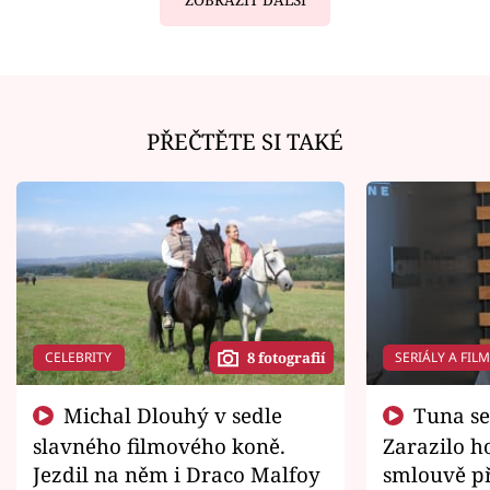
PŘEČTĚTE SI TAKÉ
CELEBRITY
SERIÁLY A FIL
8 fotografií
Michal Dlouhý v sedle
Tuna se chtěl vrátit domů.
slavného filmového koně.
Zarazilo ho
Jezdil na něm i Draco Malfoy
smlouvě př