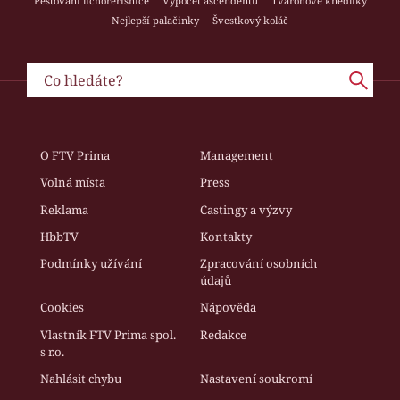
Pěstování lichořeřišnice
Výpočet ascendentu
Tvarohové knedlíky
Nejlepší palačinky
Švestkový koláč
O FTV Prima
Management
Volná místa
Press
Reklama
Castingy a výzvy
HbbTV
Kontakty
Podmínky užívání
Zpracování osobních
údajů
Cookies
Nápověda
Vlastník FTV Prima spol.
Redakce
s r.o.
Nahlásit chybu
Nastavení soukromí