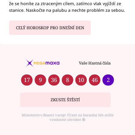
že se honíte za ztraceným cílem, zatímco vlak vyjíždí ze
stanice. Naskočte na palubu a nechte problém za sebou.
CELÝ HOROSKOP PRO DNEŠNÍ DEN
Vaše šťastná čísla
17
9
36
8
10
46
2
ZKUSTE ŠTĚSTÍ
Ministerstvo financí varuje: Účastí na hazardní hře může
vzniknout závislost ⑱