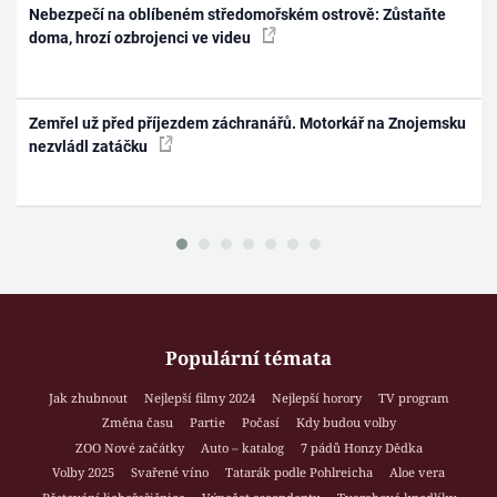
Nebezpečí na oblíbeném středomořském ostrově: Zůstaňte
doma, hrozí ozbrojenci ve videu
Zemřel už před příjezdem záchranářů. Motorkář na Znojemsku
nezvládl zatáčku
Populární témata
Jak zhubnout
Nejlepší filmy 2024
Nejlepší horory
TV program
Změna času
Partie
Počasí
Kdy budou volby
ZOO Nové začátky
Auto – katalog
7 pádů Honzy Dědka
Volby 2025
Svařené víno
Tatarák podle Pohlreicha
Aloe vera