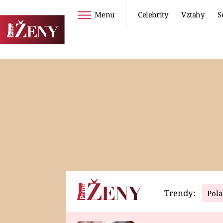
Menu
Celebrity
Vztahy
S
Seriály
Životní styl
ZOO
DIETY A HUBNUTÍ
PROSTŘENO!
CESTOVÁNÍ A
DOVOLENÁ
DUCH
ZDRAVÍ
Trendy:
Pola
Horoskopy
Video
ASTROČLÁNKY
SERIÁLY