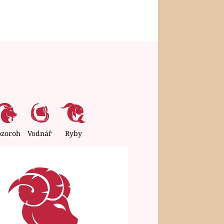
ozoroh
Vodnář
Ryby