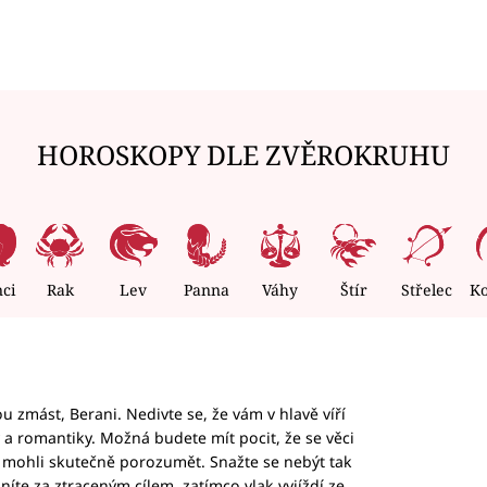
HOROSKOPY DLE ZVĚROKRUHU
nci
Rak
Lev
Panna
Váhy
Štír
Střelec
K
 zmást, Berani. Nedivte se, že vám v hlavě víří
ky a romantiky. Možná budete mít pocit, že se věci
jim mohli skutečně porozumět. Snažte se nebýt tak
honíte za ztraceným cílem, zatímco vlak vyjíždí ze