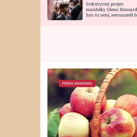
Srdceryvný projev
SNÁŘ
CELEBRITY
manželky Glena Hansard
Syn tu není, nerozuměl b
HOROSKOP NA
VAŘENÍ
tomu, vysvětlila
ROK 2023
PRIMA MAMINKA