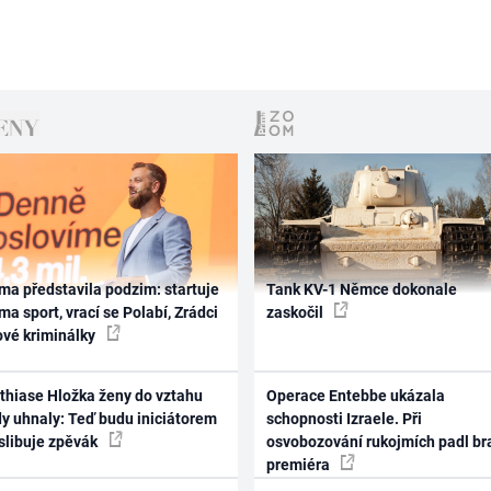
ma představila podzim: startuje
Tank KV-1 Němce dokonale
ma sport, vrací se Polabí, Zrádci
zaskočil
ové kriminálky
thiase Hložka ženy do vztahu
Operace Entebbe ukázala
dy uhnaly: Teď budu iniciátorem
schopnosti Izraele. Při
 slibuje zpěvák
osvobozování rukojmích padl br
premiéra