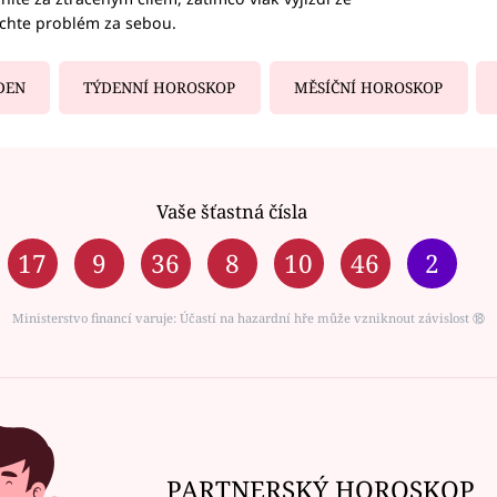
echte problém za sebou.
DEN
TÝDENNÍ HOROSKOP
MĚSÍČNÍ HOROSKOP
Vaše šťastná čísla
17
9
36
8
10
46
2
Ministerstvo financí varuje: Účastí na hazardní hře může vzniknout závislost ⑱
PARTNERSKÝ HOROSKOP