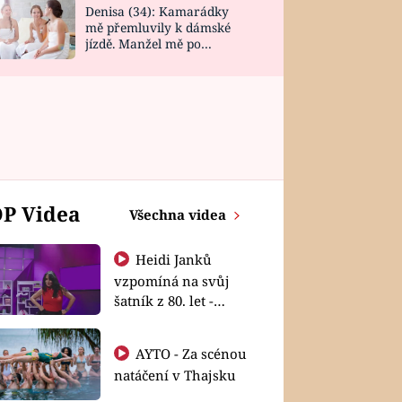
Denisa (34): Kamarádky
mě přemluvily k dámské
jízdě. Manžel mě po
návratu zaskočil
P Videa
Všechna videa
Heidi Janků
vzpomíná na svůj
šatník z 80. let -
Shopaholičky
AYTO - Za scénou
natáčení v Thajsku