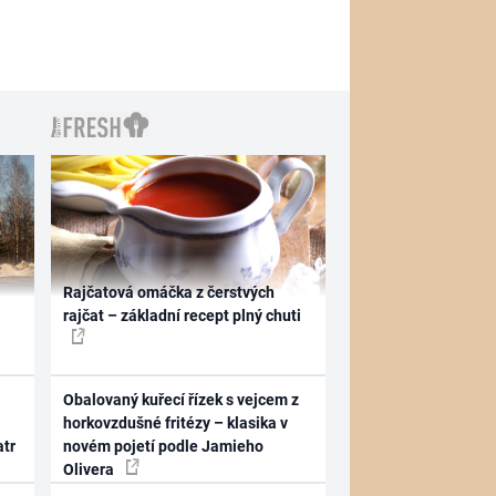
Rajčatová omáčka z čerstvých
rajčat – základní recept plný chuti
Obalovaný kuřecí řízek s vejcem z
horkovzdušné fritézy – klasika v
atr
novém pojetí podle Jamieho
Olivera