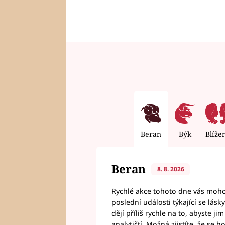
Beran
Býk
Blíže
Beran
8. 8. 2026
Rychlé akce tohoto dne vás mohou
poslední události týkající se lás
dějí příliš rychle na to, abyste 
analytičtí. Možná zjistíte, že se 