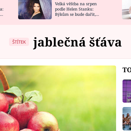
Velká věštba na srpen
NOVINKY
ZAHRADA
a:
podle Helen Stanku:
y
Býkům se bude dařit,
VIDEORECEPTY
DESIGN
Vodnáře čeká jízda
jablečná šťáva
ŠTÍTEK
TO