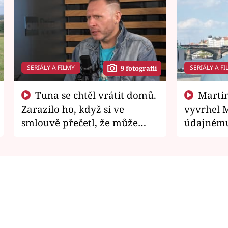
SERIÁLY A FILMY
SERIÁLY A FI
9 fotografií
Tuna se chtěl vrátit domů.
Martin Písařík jako
Zarazilo ho, když si ve
vyvrhel 
smlouvě přečetl, že může
údajnému
zemřít
je v nemil