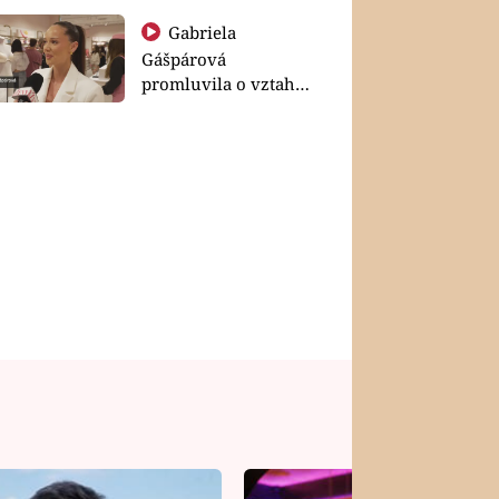
Gabriela
Gášpárová
promluvila o vztahu
a zakládání rodiny