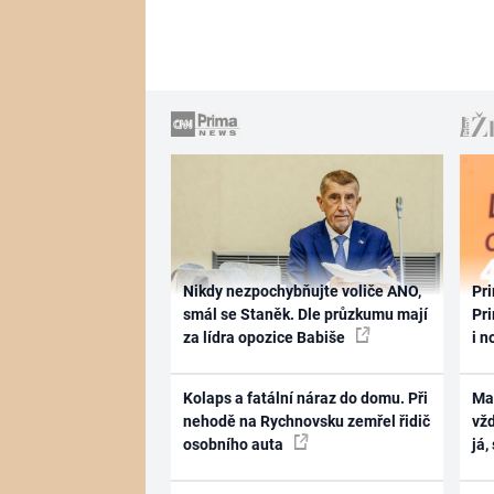
Nikdy nezpochybňujte voliče ANO,
Pri
smál se Staněk. Dle průzkumu mají
Pri
za lídra opozice Babiše
i n
Kolaps a fatální náraz do domu. Při
Ma
nehodě na Rychnovsku zemřel řidič
vž
osobního auta
já,