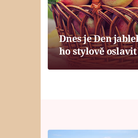
Dnes je Den jable
ho stylově oslavit