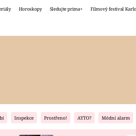
eriály
Horoskopy
Sledujte prima+
Filmový festival Karl
Celebrity
Recept
MÓDA A KRÁSA
HLAVNÍ JÍ
VZTAHY A SEX
SLADKÉ
PRIMA MAMINKA
ZDRAVÉ
bí
Inspekce
Prostřeno!
AYTO?
Módní alarm
Fresh
Living
RECEPTY
BYDLENÍ