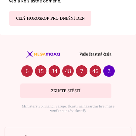
vedla ke slastné odměně.
CELÝ HOROSKOP PRO DNEŠNÍ DEN
Vaše šťastná čísla
6
15
34
48
7
46
2
ZKUSTE ŠTĚSTÍ
Ministerstvo financí varuje: Účastí na hazardní hře může
vzniknout závislost ⑱