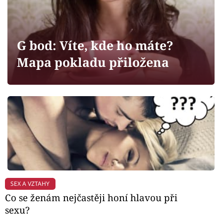
Horoskopy
Sledujte prima+
G bod: Víte, kde ho máte?
Filmový festival Karlovy Vary
Mapa pokladu přiložena
Pořady
Mámy sobě
Přihlášení
Sledujte nás
SEX A VZTAHY
Co se ženám nejčastěji honí hlavou při
sexu?