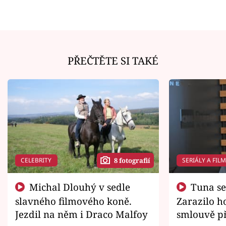
PŘEČTĚTE SI TAKÉ
CELEBRITY
SERIÁLY A FIL
8 fotografií
Michal Dlouhý v sedle
Tuna se chtěl vrátit domů.
slavného filmového koně.
Zarazilo ho
Jezdil na něm i Draco Malfoy
smlouvě př