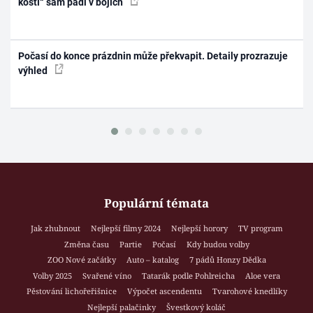
kostí“ sám padl v bojích
Počasí do konce prázdnin může překvapit. Detaily prozrazuje
výhled
Populární témata
Jak zhubnout
Nejlepší filmy 2024
Nejlepší horory
TV program
Změna času
Partie
Počasí
Kdy budou volby
ZOO Nové začátky
Auto – katalog
7 pádů Honzy Dědka
Volby 2025
Svařené víno
Tatarák podle Pohlreicha
Aloe vera
Pěstování lichořeřišnice
Výpočet ascendentu
Tvarohové knedlíky
Nejlepší palačinky
Švestkový koláč