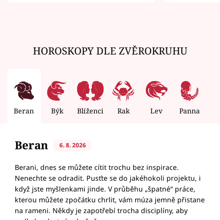
zemřít
HOROSKOPY DLE ZVĚROKRUHU
Beran
Býk
Blíženci
Rak
Lev
Panna
V
Beran
6. 8. 2026
Berani, dnes se můžete cítit trochu bez inspirace.
Nenechte se odradit. Pusťte se do jakéhokoli projektu, i
když jste myšlenkami jinde. V průběhu „špatné“ práce,
kterou můžete zpočátku chrlit, vám múza jemně přistane
na rameni. Někdy je zapotřebí trocha disciplíny, aby