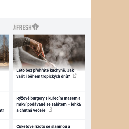
Léto bez přehřáté kuchyně. Jak
vařit i během tropických dnů?
Rýžové burgery s kuřecím masem a
mrkví podávané se salátem – lehká
atr
a chutná večeře
Cuketové rizoto se slaninou a