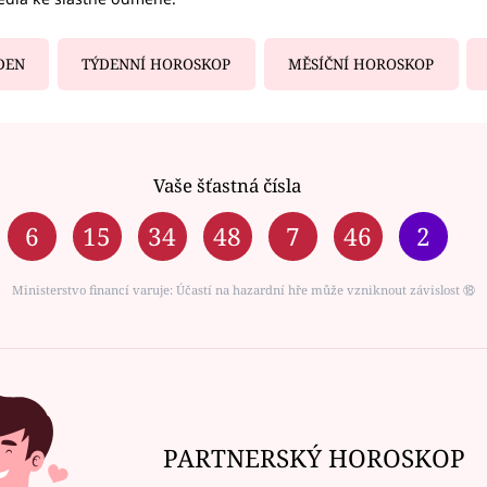
DEN
TÝDENNÍ HOROSKOP
MĚSÍČNÍ HOROSKOP
Vaše šťastná čísla
6
15
34
48
7
46
2
Ministerstvo financí varuje: Účastí na hazardní hře může vzniknout závislost ⑱
PARTNERSKÝ HOROSKOP