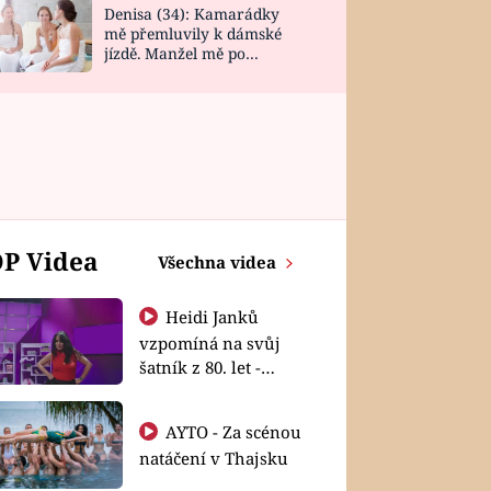
Denisa (34): Kamarádky
mě přemluvily k dámské
jízdě. Manžel mě po
návratu zaskočil
P Videa
Všechna videa
Heidi Janků
vzpomíná na svůj
šatník z 80. let -
Shopaholičky
AYTO - Za scénou
natáčení v Thajsku