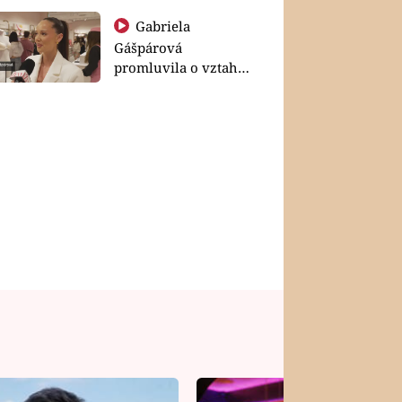
Gabriela
Gášpárová
promluvila o vztahu
a zakládání rodiny