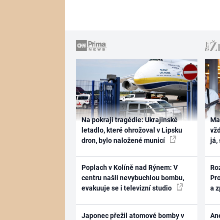
Na pokraji tragédie: Ukrajinské
Ma
letadlo, které ohrožoval v Lipsku
vž
dron, bylo naložené municí
já,
Poplach v Kolíně nad Rýnem: V
Ro
centru našli nevybuchlou bombu,
Pr
evakuuje se i televizní studio
a 
Japonec přežil atomové bomby v
Ane