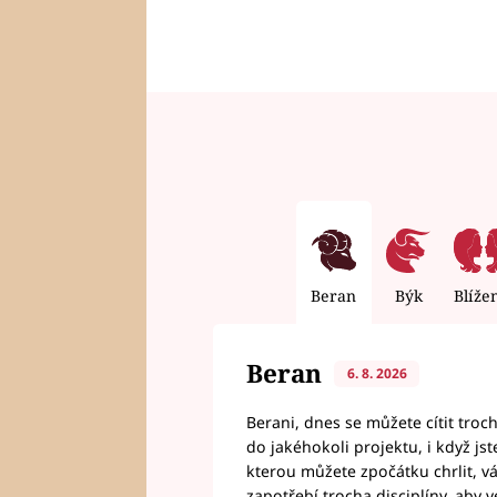
Beran
Býk
Blíže
Beran
6. 8. 2026
Berani, dnes se můžete cítit troc
do jakéhokoli projektu, i když js
kterou můžete zpočátku chrlit, 
zapotřebí trocha disciplíny, aby 