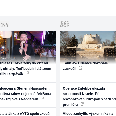
thiase Hložka ženy do vztahu
Tank KV-1 Němce dokonale
dy uhnaly: Teď budu iniciátorem
zaskočil
 slibuje zpěvák
zloučení s Glenem Hansardem:
Operace Entebbe ukázala
outěná rakev, dojemná řeč Bona
schopnosti Izraele. Při
zpěv Irglové s Vedderem
osvobozování rukojmích padl br
premiéra
ta a Jirka z AYTO spolu zkouší
Video zachytilo výzkumníka na