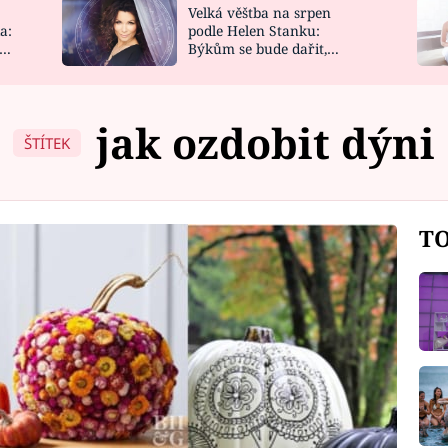
Velká věštba na srpen
NOVINKY
ZAHRADA
a:
podle Helen Stanku:
y
Býkům se bude dařit,
VIDEORECEPTY
DESIGN
Vodnáře čeká jízda
jak ozdobit dýni
ŠTÍTEK
TO