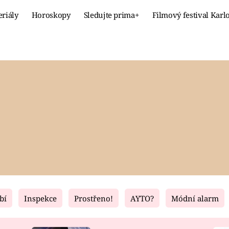
eriály
Horoskopy
Sledujte prima+
Filmový festival Karl
Celebrity
Recept
MÓDA A KRÁSA
HLAVNÍ JÍ
VZTAHY A SEX
SLADKÉ
PRIMA MAMINKA
ZDRAVÉ
bí
Inspekce
Prostřeno!
AYTO?
Módní alarm
Fresh
Living
RECEPTY
BYDLENÍ