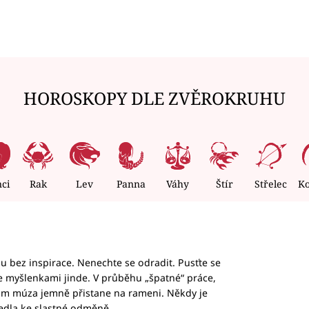
HOROSKOPY DLE ZVĚROKRUHU
nci
Rak
Lev
Panna
Váhy
Štír
Střelec
K
hu bez inspirace. Nenechte se odradit. Pusťte se
te myšlenkami jinde. V průběhu „špatné“ práce,
vám múza jemně přistane na rameni. Někdy je
vedla ke slastné odměně.