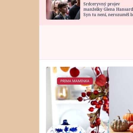
Srdceryvný projev
SNÁŘ
CELEBRITY
manželky Glena Hansard
Syn tu není, nerozuměl b
HOROSKOP NA
VAŘENÍ
tomu, vysvětlila
ROK 2023
PRIMA MAMINKA