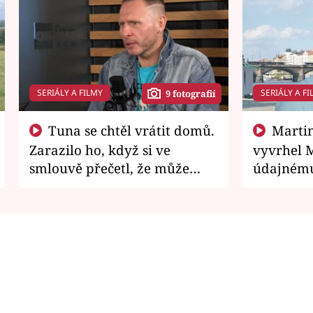
SERIÁLY A FILMY
SERIÁLY A FI
9 fotografií
Tuna se chtěl vrátit domů.
Martin Písařík jako
Zarazilo ho, když si ve
vyvrhel 
smlouvě přečetl, že může
údajnému
zemřít
je v nemil