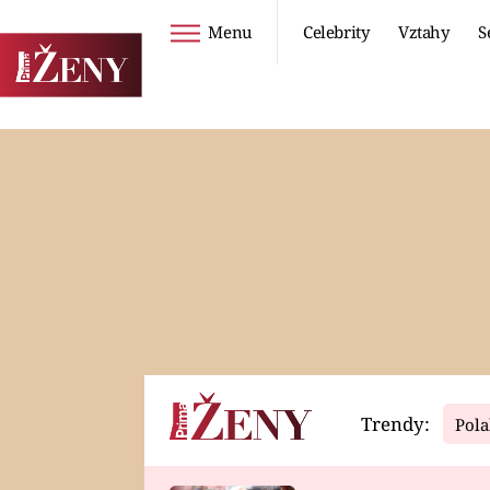
Menu
Celebrity
Vztahy
S
Seriály
Životní styl
ZOO
DIETY A HUBNUTÍ
PROSTŘENO!
CESTOVÁNÍ A
DOVOLENÁ
DUCH
ZDRAVÍ
Trendy:
Pola
Horoskopy
Video
ASTROČLÁNKY
SERIÁLY