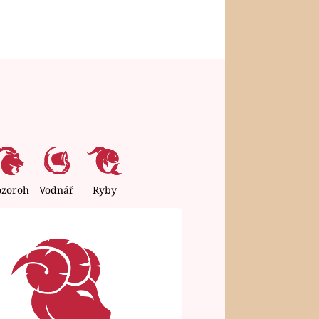
ozoroh
Vodnář
Ryby