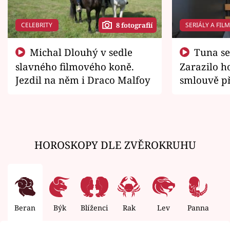
CELEBRITY
SERIÁLY A FIL
8 fotografií
Michal Dlouhý v sedle
Tuna se chtěl vrátit domů.
slavného filmového koně.
Zarazilo ho
Jezdil na něm i Draco Malfoy
smlouvě př
zemřít
HOROSKOPY DLE ZVĚROKRUHU
Beran
Býk
Blíženci
Rak
Lev
Panna
V