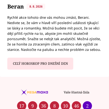
Beran
8. 8. 2026
Rychlé akce tohoto dne vás mohou zmást, Berani.
Nedivte se, že vám v hlavě víří poslední události týkající
se lásky a romantiky. Možná budete mít pocit, že se věci
dějí příliš rychle na to, abyste jim mohli skutečně
porozumět. Snažte se nebýt tak analytičtí. Možná zjistíte,
že se honíte za ztraceným cílem, zatímco vlak vyjíždí ze
stanice. Naskočte na palubu a nechte problém za sebou.
CELÝ HOROSKOP PRO DNEŠNÍ DEN
Vaše šťastná čísla
17
9
36
8
10
46
2