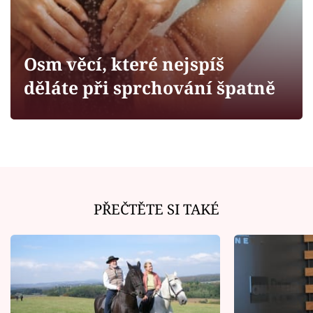
Horoskopy
Sledujte prima+
Osm věcí, které nejspíš
Filmový festival Karlovy Vary
děláte při sprchování špatně
Pořady
Mámy sobě
Přihlášení
PŘEČTĚTE SI TAKÉ
Sledujte nás