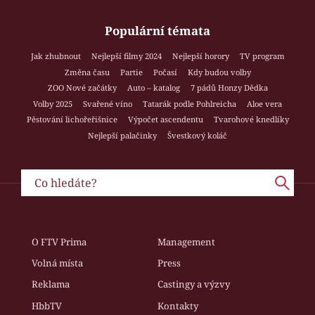
Populární témata
Jak zhubnout
Nejlepší filmy 2024
Nejlepší horory
TV program
Změna času
Partie
Počasí
Kdy budou volby
ZOO Nové začátky
Auto – katalog
7 pádů Honzy Dědka
Volby 2025
Svařené víno
Tatarák podle Pohlreicha
Aloe vera
Pěstování lichořeřišnice
Výpočet ascendentu
Tvarohové knedlíky
Nejlepší palačinky
Švestkový koláč
O FTV Prima
Management
Volná místa
Press
Reklama
Castingy a výzvy
HbbTV
Kontakty