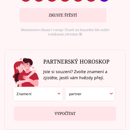
ZKUSTE ŠTĚSTÍ
Ministerstvo financí varuje: Účastí na hazardní hře může
vzniknout závislost ⑱
PARTNERSKÝ HOROSKOP
Jste si souzení? Zvolte znamení a
zjistěte, jestli vám hvězdy přejí.
VYPOČÍTAT