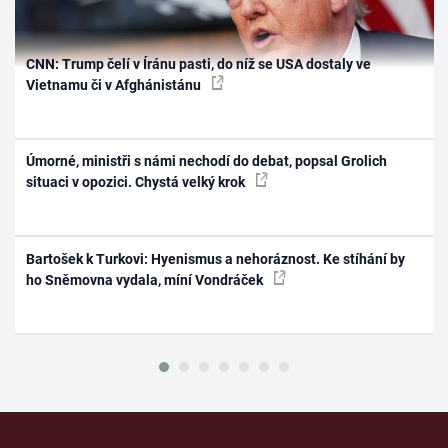
CNN: Trump čelí v Íránu pasti, do níž se USA dostaly ve
Vietnamu či v Afghánistánu
Úmorné, ministři s námi nechodí do debat, popsal Grolich
situaci v opozici. Chystá velký krok
Bartošek k Turkovi: Hyenismus a nehoráznost. Ke stíhání by
ho Sněmovna vydala, míní Vondráček