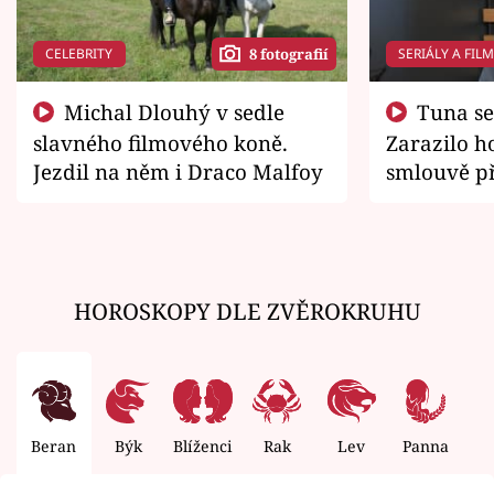
CELEBRITY
SERIÁLY A FIL
8 fotografií
Michal Dlouhý v sedle
Tuna se chtěl vrátit domů.
slavného filmového koně.
Zarazilo ho
Jezdil na něm i Draco Malfoy
smlouvě př
zemřít
HOROSKOPY DLE ZVĚROKRUHU
Beran
Býk
Blíženci
Rak
Lev
Panna
V