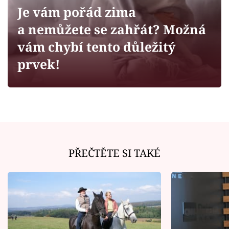
Horoskopy
Je vám pořád zima
Sledujte prima+
a nemůžete se zahřát? Možná
vám chybí tento důležitý
Filmový festival Karlovy Vary
prvek!
Pořady
Mámy sobě
Přihlášení
PŘEČTĚTE SI TAKÉ
Sledujte nás