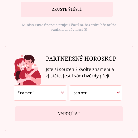
ZKUSTE ŠTĚSTÍ
Ministerstvo financí varuje: Účastí na hazardní hře může
vzniknout závislost ⑱
PARTNERSKÝ HOROSKOP
Jste si souzení? Zvolte znamení a
zjistěte, jestli vám hvězdy přejí.
VYPOČÍTAT