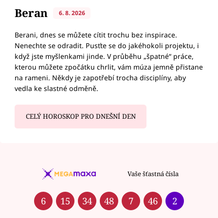
Beran
6. 8. 2026
Berani, dnes se můžete cítit trochu bez inspirace.
Nenechte se odradit. Pusťte se do jakéhokoli projektu, i
když jste myšlenkami jinde. V průběhu „špatné“ práce,
kterou můžete zpočátku chrlit, vám múza jemně přistane
na rameni. Někdy je zapotřebí trocha disciplíny, aby
vedla ke slastné odměně.
CELÝ HOROSKOP PRO DNEŠNÍ DEN
Vaše šťastná čísla
6
15
34
48
7
46
2