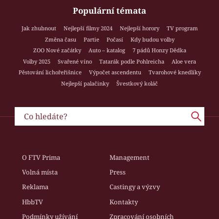
Populární témata
Jak zhubnout
Nejlepší filmy 2024
Nejlepší horory
TV program
Změna času
Partie
Počasí
Kdy budou volby
ZOO Nové začátky
Auto – katalog
7 pádů Honzy Dědka
Volby 2025
Svařené víno
Tatarák podle Pohlreicha
Aloe vera
Pěstování lichořeřišnice
Výpočet ascendentu
Tvarohové knedlíky
Nejlepší palačinky
Švestkový koláč
O FTV Prima
Management
Volná místa
Press
Reklama
Castingy a výzvy
HbbTV
Kontakty
Podmínky užívání
Zpracování osobních