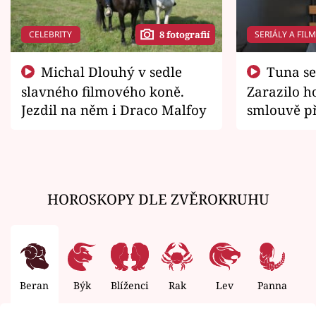
CELEBRITY
SERIÁLY A FIL
8 fotografií
Michal Dlouhý v sedle
Tuna se chtěl vrátit domů.
slavného filmového koně.
Zarazilo ho
Jezdil na něm i Draco Malfoy
smlouvě př
zemřít
HOROSKOPY DLE ZVĚROKRUHU
Beran
Býk
Blíženci
Rak
Lev
Panna
V