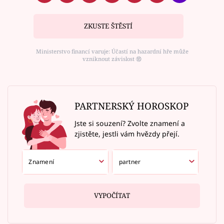
ZKUSTE ŠTĚSTÍ
Ministerstvo financí varuje: Účastí na hazardní hře může
vzniknout závislost ⑱
PARTNERSKÝ HOROSKOP
Jste si souzení? Zvolte znamení a
zjistěte, jestli vám hvězdy přejí.
VYPOČÍTAT