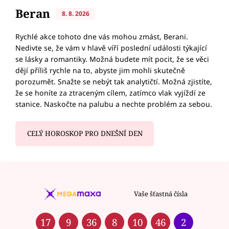
Beran
8. 8. 2026
Rychlé akce tohoto dne vás mohou zmást, Berani.
Nedivte se, že vám v hlavě víří poslední události týkající
se lásky a romantiky. Možná budete mít pocit, že se věci
dějí příliš rychle na to, abyste jim mohli skutečně
porozumět. Snažte se nebýt tak analytičtí. Možná zjistíte,
že se honíte za ztraceným cílem, zatímco vlak vyjíždí ze
stanice. Naskočte na palubu a nechte problém za sebou.
CELÝ HOROSKOP PRO DNEŠNÍ DEN
Vaše šťastná čísla
17
9
36
8
10
46
2