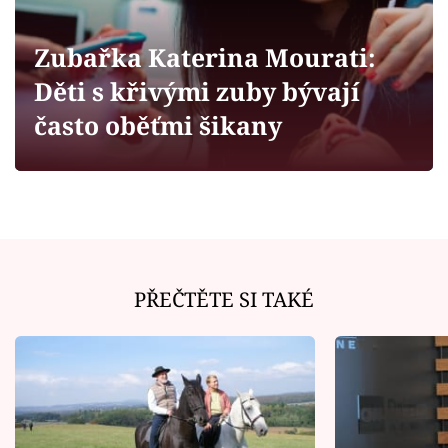
Horoskopy
Sledujte prima+
Zubařka Katerina Mourati:
Děti s křivými zuby bývají
Filmový festival Karlovy Vary
často oběťmi šikany
Pořady
Mámy sobě
Přihlášení
PŘEČTĚTE SI TAKÉ
Sledujte nás