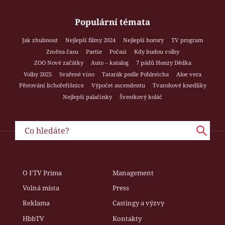
Populární témata
Jak zhubnout
Nejlepší filmy 2024
Nejlepší horory
TV program
Změna času
Partie
Počasí
Kdy budou volby
ZOO Nové začátky
Auto – katalog
7 pádů Honzy Dědka
Volby 2025
Svařené víno
Tatarák podle Pohlreicha
Aloe vera
Pěstování lichořeřišnice
Výpočet ascendentu
Tvarohové knedlíky
Nejlepší palačinky
Švestkový koláč
O FTV Prima
Management
Volná místa
Press
Reklama
Castingy a výzvy
HbbTV
Kontakty