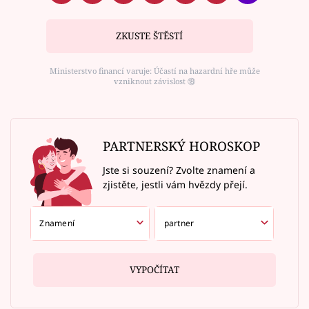
ZKUSTE ŠTĚSTÍ
Ministerstvo financí varuje: Účastí na hazardní hře může
vzniknout závislost ⑱
PARTNERSKÝ HOROSKOP
Jste si souzení? Zvolte znamení a
zjistěte, jestli vám hvězdy přejí.
VYPOČÍTAT