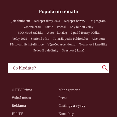
Populární témata
Jak zhubnout
Nejlepší filmy 2024
Nejlepší horory
TV program
Změna času
Partie
Počasí
Kdy budou volby
ZOO Nové začátky
Auto – katalog
7 pádů Honzy Dědka
Volby 2025
Svařené víno
Tatarák podle Pohlreicha
Aloe vera
Pěstování lichořeřišnice
Výpočet ascendentu
Tvarohové knedlíky
Nejlepší palačinky
Švestkový koláč
O FTV Prima
Management
Volná místa
Press
Reklama
Castingy a výzvy
HbbTV
Kontakty