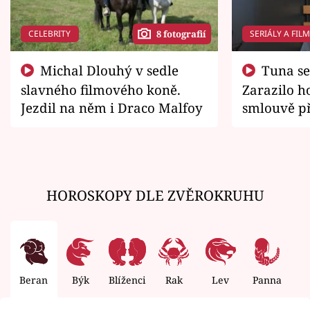
CELEBRITY
SERIÁLY A FIL
8 fotografií
Michal Dlouhý v sedle
Tuna se chtěl vrátit domů.
slavného filmového koně.
Zarazilo ho
Jezdil na něm i Draco Malfoy
smlouvě př
zemřít
HOROSKOPY DLE ZVĚROKRUHU
Beran
Býk
Blíženci
Rak
Lev
Panna
V