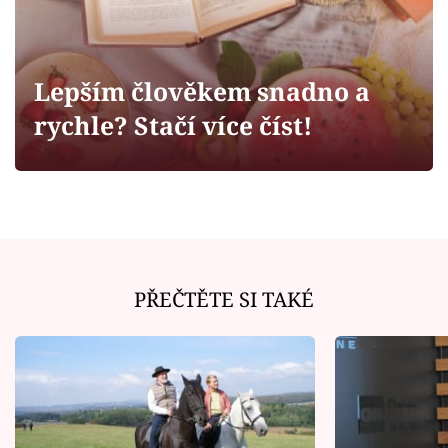
Horoskopy
Sledujte prima+
Lepším člověkem snadno a
Filmový festival Karlovy Vary
rychle? Stačí více číst!
Pořady
Mámy sobě
Přihlášení
PŘEČTĚTE SI TAKÉ
Sledujte nás