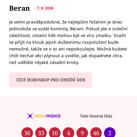
Beran
7. 8. 2026
Je velmi pravděpodobné, že nejlepším řešením je dnes
jednoduše se vzdát kontroly, Berani. Pokud jde o srdeční
záležitosti, ostatní lidé mohou být ve víru zmatku. Snažit
se přijít na kloub jejich duševnímu rozpoložení bude
nemožné, takže se o to ani nepokoušejte. Možná budete
chtít nechat věci plynout a uvidíte, jak dopadnete zítra,
než uděláte nějaké zásadní kroky.
CELÝ HOROSKOP PRO DNEŠNÍ DEN
Vaše šťastná čísla
36
33
10
4
9
46
2