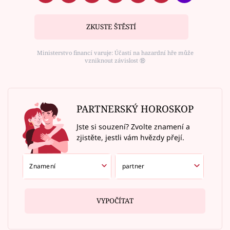
ZKUSTE ŠTĚSTÍ
Ministerstvo financí varuje: Účastí na hazardní hře může
vzniknout závislost ⑱
PARTNERSKÝ HOROSKOP
Jste si souzení? Zvolte znamení a
zjistěte, jestli vám hvězdy přejí.
VYPOČÍTAT