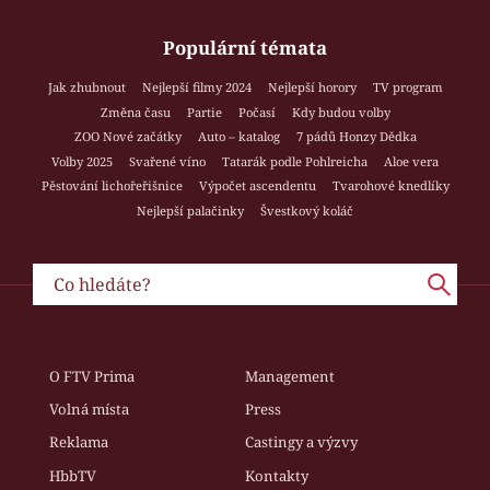
Populární témata
Jak zhubnout
Nejlepší filmy 2024
Nejlepší horory
TV program
Změna času
Partie
Počasí
Kdy budou volby
ZOO Nové začátky
Auto – katalog
7 pádů Honzy Dědka
Volby 2025
Svařené víno
Tatarák podle Pohlreicha
Aloe vera
Pěstování lichořeřišnice
Výpočet ascendentu
Tvarohové knedlíky
Nejlepší palačinky
Švestkový koláč
O FTV Prima
Management
Volná místa
Press
Reklama
Castingy a výzvy
HbbTV
Kontakty