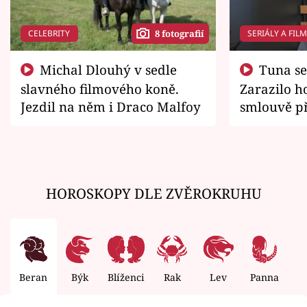
CELEBRITY
SERIÁLY A FIL
8 fotografií
Michal Dlouhý v sedle
Tuna se chtěl vrátit domů.
slavného filmového koně.
Zarazilo ho
Jezdil na něm i Draco Malfoy
smlouvě př
zemřít
HOROSKOPY DLE ZVĚROKRUHU
Beran
Býk
Blíženci
Rak
Lev
Panna
V