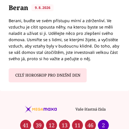
Beran
9. 8. 2026
Berani, buďte ve svém přístupu mírní a zdrženliví. Ve
vzduchu je cítit spousta něhy, na kterou byste se měli
naladit a užívat si ji. Udělejte něco pro zlepšení svého
domova. Usmiřte se s lidmi, se kterými žijete, a vyčistěte
vzduch, aby vztahy byly v budoucnu klidné. Do toho, aby
se váš domov stal útočištěm, jste investovali velkou část
svého já, proto si ho važte a pečujte o něj.
CELÝ HOROSKOP PRO DNEŠNÍ DEN
Vaše šťastná čísla
41
39
12
13
11
46
2