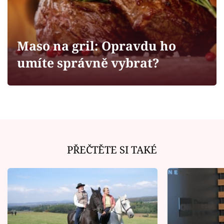
Horoskopy
Sledujte prima+
Maso na gril: Opravdu ho
Filmový festival Karlovy Vary
umíte správně vybrat?
Pořady
Mámy sobě
Přihlášení
PŘEČTĚTE SI TAKÉ
Sledujte nás