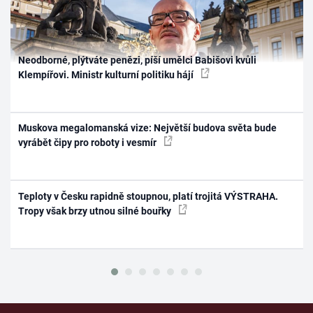
Neodborné, plýtváte penězi, píší umělci Babišovi kvůli
Klempířovi. Ministr kulturní politiku hájí
Muskova megalomanská vize: Největší budova světa bude
vyrábět čipy pro roboty i vesmír
Teploty v Česku rapidně stoupnou, platí trojitá VÝSTRAHA.
Tropy však brzy utnou silné bouřky