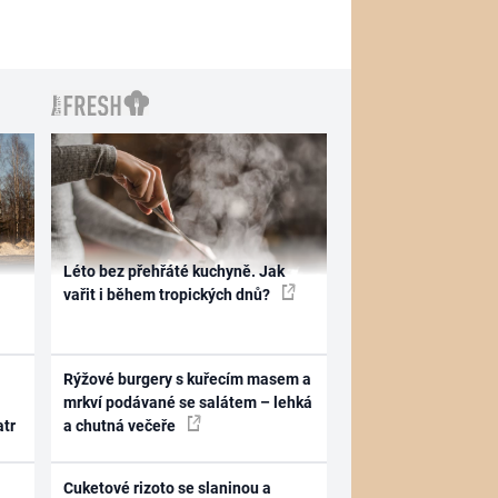
Léto bez přehřáté kuchyně. Jak
vařit i během tropických dnů?
Rýžové burgery s kuřecím masem a
mrkví podávané se salátem – lehká
atr
a chutná večeře
Cuketové rizoto se slaninou a