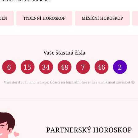
DEN
TÝDENNÍ HOROSKOP
MĚSÍČNÍ HOROSKOP
Vaše šťastná čísla
6
15
34
48
7
46
2
Ministerstvo financí varuje: Účastí na hazardní hře může vzniknout závislost ⑱
PARTNERSKÝ HOROSKOP