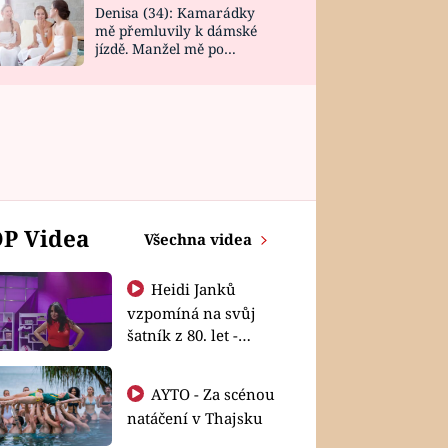
Denisa (34): Kamarádky
mě přemluvily k dámské
jízdě. Manžel mě po
návratu zaskočil
P Videa
Všechna videa
Heidi Janků
vzpomíná na svůj
šatník z 80. let -
Shopaholičky
AYTO - Za scénou
natáčení v Thajsku