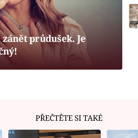
 zánět průdušek. Je
čný!
PŘEČTĚTE SI TAKÉ