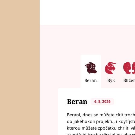
Beran
Býk
Blíže
Beran
6. 8. 2026
Berani, dnes se můžete cítit troc
do jakéhokoli projektu, i když js
kterou můžete zpočátku chrlit, 
zapotřebí trocha disciplíny, aby 