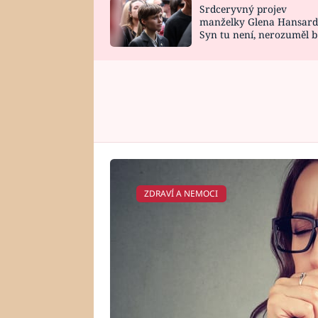
Srdceryvný projev
SNÁŘ
CELEBRITY
manželky Glena Hansard
Syn tu není, nerozuměl b
HOROSKOP NA
VAŘENÍ
tomu, vysvětlila
ROK 2023
ZDRAVÍ A NEMOCI