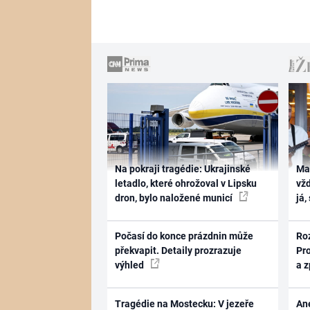
Na pokraji tragédie: Ukrajinské
Ma
letadlo, které ohrožoval v Lipsku
vž
dron, bylo naložené municí
já,
Počasí do konce prázdnin může
Ro
překvapit. Detaily prozrazuje
Pr
výhled
a 
Tragédie na Mostecku: V jezeře
Ane