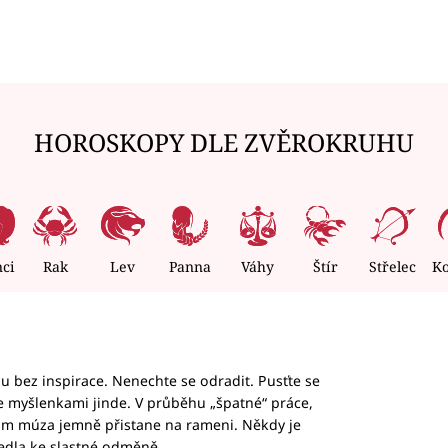
HOROSKOPY DLE ZVĚROKRUHU
nci
Rak
Lev
Panna
Váhy
Štír
Střelec
K
hu bez inspirace. Nenechte se odradit. Pusťte se
te myšlenkami jinde. V průběhu „špatné“ práce,
vám múza jemně přistane na rameni. Někdy je
vedla ke slastné odměně.