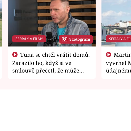
SERIÁLY A FILMY
SERIÁLY A FI
9 fotografií
Tuna se chtěl vrátit domů.
Martin Písařík jako
Zarazilo ho, když si ve
vyvrhel 
smlouvě přečetl, že může
údajnému
zemřít
je v nemil