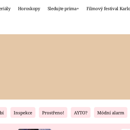
eriály
Horoskopy
Sledujte prima+
Filmový festival Karl
Celebrity
Recept
MÓDA A KRÁSA
HLAVNÍ JÍ
VZTAHY A SEX
SLADKÉ
PRIMA MAMINKA
ZDRAVÉ
bí
Inspekce
Prostřeno!
AYTO?
Módní alarm
Fresh
Living
RECEPTY
BYDLENÍ