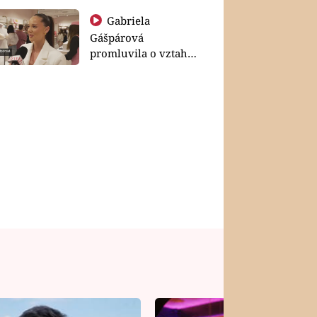
Gabriela
Gášpárová
promluvila o vztahu
a zakládání rodiny