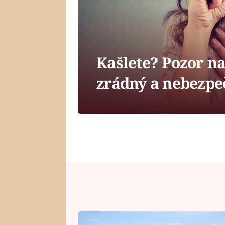
Kašlete? Pozor na
zrádný a nebezpe