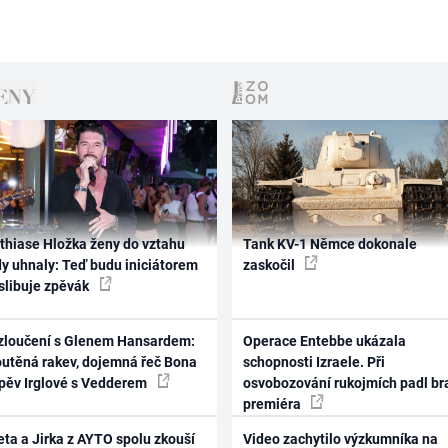
thiase Hložka ženy do vztahu
Tank KV-1 Němce dokonale
dy uhnaly: Teď budu iniciátorem
zaskočil
 slibuje zpěvák
zloučení s Glenem Hansardem:
Operace Entebbe ukázala
outěná rakev, dojemná řeč Bona
schopnosti Izraele. Při
zpěv Irglové s Vedderem
osvobozování rukojmích padl br
premiéra
ta a Jirka z AYTO spolu zkouší
Video zachytilo výzkumníka na