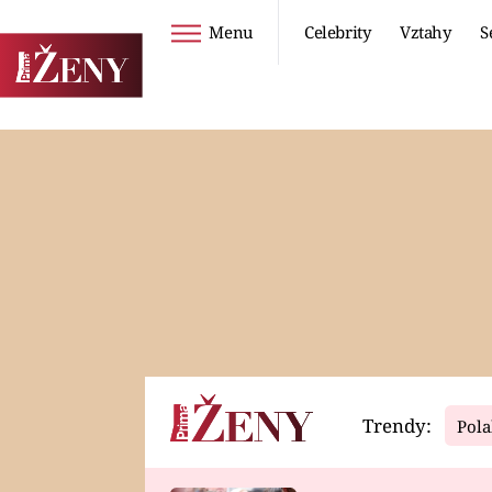
Menu
Celebrity
Vztahy
S
Seriály
Životní styl
ZOO
DIETY A HUBNUTÍ
PROSTŘENO!
CESTOVÁNÍ A
DOVOLENÁ
DUCH
ZDRAVÍ
Trendy:
Pola
Horoskopy
Video
ASTROČLÁNKY
SERIÁLY