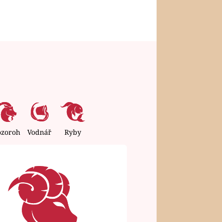
ozoroh
Vodnář
Ryby