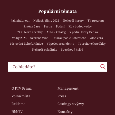
Populární témata
Jak zhubnout
Nejlepší filmy 2024
Nejlepší horory
TV program
Změna času
Partie
Počasí
Kdy budou volby
ZOO Nové začátky
Auto – katalog
7 pádů Honzy Dědka
Volby 2025
Svařené víno
Tatarák podle Pohlreicha
Aloe vera
Pěstování lichořeřišnice
Výpočet ascendentu
Tvarohové knedlíky
Nejlepší palačinky
Švestkový koláč
O FTV Prima
Management
Volná místa
Press
Reklama
Castingy a výzvy
HbbTV
Kontakty