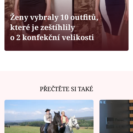
Horoskopy
Sledujte prima+
Ženy vybraly 10 outfitů,
které je zeštíhlily
Filmový festival Karlovy Vary
o 2 konfekční velikosti
Pořady
Mámy sobě
Přihlášení
PŘEČTĚTE SI TAKÉ
Sledujte nás