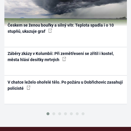
Českem se ženou bouřky a silný vítr. Teplota spadla i o 10
stupňů, ukazuje graf
Záběry zkázy v Kolumbii: Při zemětřesení se zřítil i kostel,
města hlásí desítky mrtvých
V chatce leželo ohořelé tělo. Po požáru u Dobřichovic zasahují
policisté