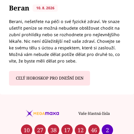
Beran
10. 8. 2026
Berani, nešetřete na péči o své fyzické zdraví. Ve snaze
ušetřit peníze se možná nebudete obtěžovat chodit na
zubní prohlídky nebo se rozhodnete pro nejlevnějšího
lékaře. Nic není důležitější než vaše zdraví. Chovejte se
ke svému tělu s úctou a respektem, které si zaslouží.
Možná vám nebude dělat potíže dělat pro druhé to, co
víte, že byste měli dělat pro sebe.
CELÝ HOROSKOP PRO DNEŠNÍ DEN
Vaše šťastná čísla
10
27
38
17
12
46
2