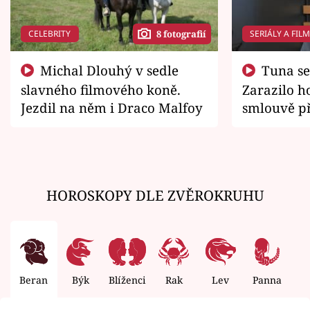
CELEBRITY
SERIÁLY A FIL
8 fotografií
Michal Dlouhý v sedle
Tuna se chtěl vrátit domů.
slavného filmového koně.
Zarazilo ho
Jezdil na něm i Draco Malfoy
smlouvě př
zemřít
HOROSKOPY DLE ZVĚROKRUHU
Beran
Býk
Blíženci
Rak
Lev
Panna
V