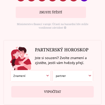
ZKUSTE ŠTĚSTÍ
Ministerstvo financí varuje: Účastí na hazardní hře může
vzniknout závislost ⑱
PARTNERSKÝ HOROSKOP
Jste si souzení? Zvolte znamení a
zjistěte, jestli vám hvězdy přejí.
VYPOČÍTAT