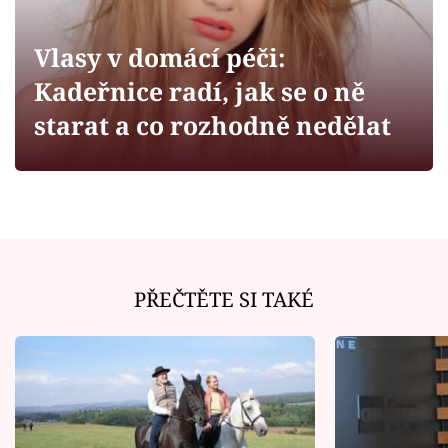
Horoskopy
Sledujte prima+
Vlasy v domácí péči:
Kadeřnice radí, jak se o ně
Filmový festival Karlovy Vary
starat a co rozhodně nedělat
Pořady
Mámy sobě
Přihlášení
PŘEČTĚTE SI TAKÉ
Sledujte nás