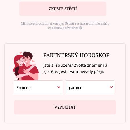
ZKUSTE ŠTĚSTÍ
Ministerstvo financí varuje: Účastí na hazardní hře může
vzniknout závislost ⑱
PARTNERSKÝ HOROSKOP
Jste si souzení? Zvolte znamení a
zjistěte, jestli vám hvězdy přejí.
VYPOČÍTAT