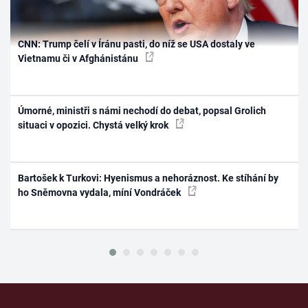
CNN: Trump čelí v Íránu pasti, do níž se USA dostaly ve
Vietnamu či v Afghánistánu
Úmorné, ministři s námi nechodí do debat, popsal Grolich
situaci v opozici. Chystá velký krok
Bartošek k Turkovi: Hyenismus a nehoráznost. Ke stíhání by
ho Sněmovna vydala, míní Vondráček