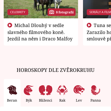
CELEBRITY
SERIÁLY A FIL
8 fotografií
Michal Dlouhý v sedle
Tuna se chtěl vrátit domů.
slavného filmového koně.
Zarazilo ho
Jezdil na něm i Draco Malfoy
smlouvě př
zemřít
HOROSKOPY DLE ZVĚROKRUHU
Beran
Býk
Blíženci
Rak
Lev
Panna
V