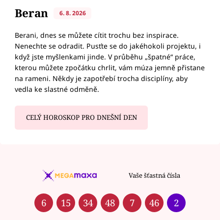
Beran
6. 8. 2026
Berani, dnes se můžete cítit trochu bez inspirace.
Nenechte se odradit. Pusťte se do jakéhokoli projektu, i
když jste myšlenkami jinde. V průběhu „špatné“ práce,
kterou můžete zpočátku chrlit, vám múza jemně přistane
na rameni. Někdy je zapotřebí trocha disciplíny, aby
vedla ke slastné odměně.
CELÝ HOROSKOP PRO DNEŠNÍ DEN
Vaše šťastná čísla
6
15
34
48
7
46
2