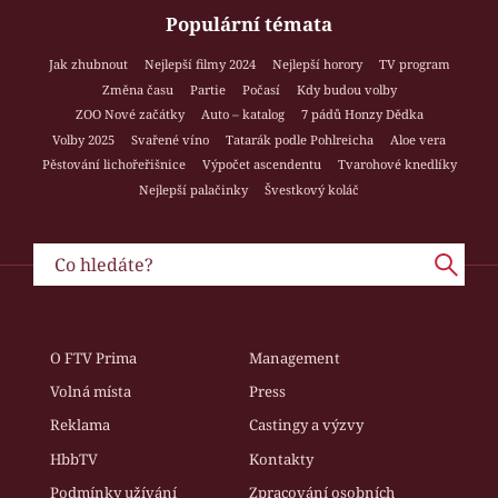
Populární témata
Jak zhubnout
Nejlepší filmy 2024
Nejlepší horory
TV program
Změna času
Partie
Počasí
Kdy budou volby
ZOO Nové začátky
Auto – katalog
7 pádů Honzy Dědka
Volby 2025
Svařené víno
Tatarák podle Pohlreicha
Aloe vera
Pěstování lichořeřišnice
Výpočet ascendentu
Tvarohové knedlíky
Nejlepší palačinky
Švestkový koláč
O FTV Prima
Management
Volná místa
Press
Reklama
Castingy a výzvy
HbbTV
Kontakty
Podmínky užívání
Zpracování osobních