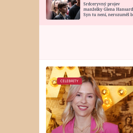
Srdceryvný projev
SNÁŘ
CELEBRITY
manželky Glena Hansard
Syn tu není, nerozuměl b
HOROSKOP NA
VAŘENÍ
tomu, vysvětlila
ROK 2023
CELEBRITY