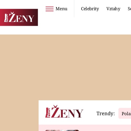
Menu
Celebrity
Vztahy
S
Seriály
Životní styl
ZOO
DIETY A HUBNUTÍ
PROSTŘENO!
CESTOVÁNÍ A
DOVOLENÁ
DUCH
ZDRAVÍ
Trendy:
Pola
Horoskopy
Video
ASTROČLÁNKY
SERIÁLY