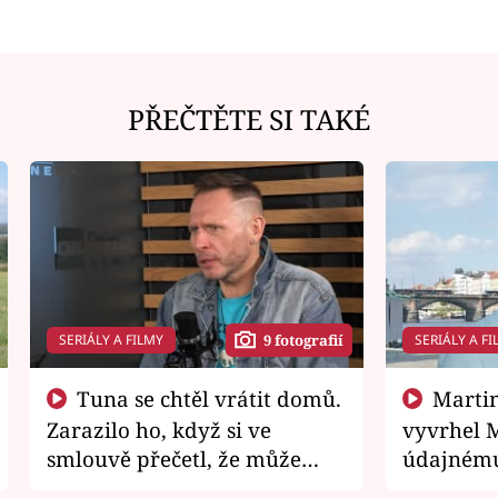
PŘEČTĚTE SI TAKÉ
SERIÁLY A FILMY
SERIÁLY A FI
9 fotografií
Tuna se chtěl vrátit domů.
Martin Písařík jako
Zarazilo ho, když si ve
vyvrhel 
smlouvě přečetl, že může
údajnému
zemřít
je v nemil