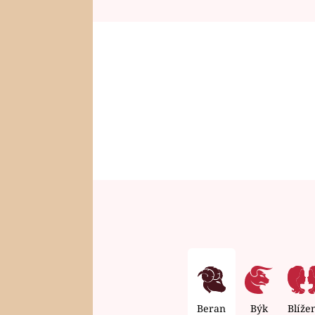
Beran
Býk
Blíže