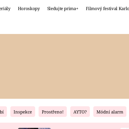
eriály
Horoskopy
Sledujte prima+
Filmový festival Karl
Celebrity
Recept
MÓDA A KRÁSA
HLAVNÍ JÍ
VZTAHY A SEX
SLADKÉ
PRIMA MAMINKA
ZDRAVÉ
bí
Inspekce
Prostřeno!
AYTO?
Módní alarm
Fresh
Living
RECEPTY
BYDLENÍ