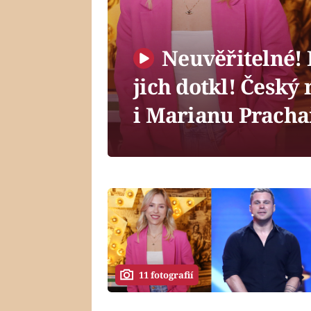
Neuvěřitelné! 
jich dotkl! Český
i Marianu Prach
11 fotografií