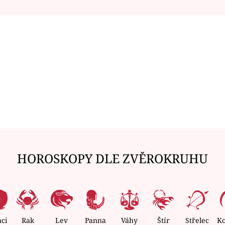
HOROSKOPY DLE ZVĚROKRUHU
nci
Rak
Lev
Panna
Váhy
Štír
Střelec
K