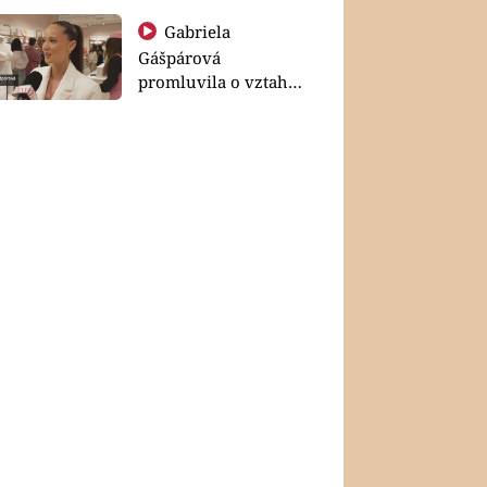
Gabriela
Gášpárová
promluvila o vztahu
a zakládání rodiny