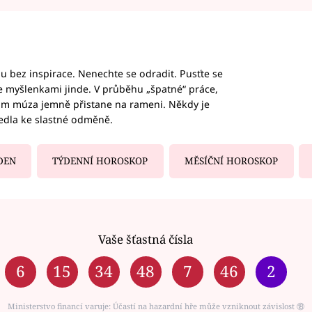
hu bez inspirace. Nenechte se odradit. Pusťte se
te myšlenkami jinde. V průběhu „špatné“ práce,
vám múza jemně přistane na rameni. Někdy je
vedla ke slastné odměně.
DEN
TÝDENNÍ HOROSKOP
MĚSÍČNÍ HOROSKOP
Vaše šťastná čísla
6
15
34
48
7
46
2
Ministerstvo financí varuje: Účastí na hazardní hře může vzniknout závislost ⑱