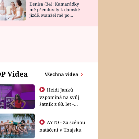
Denisa (34): Kamarádky
mě přemluvily k dámské
jízdě. Manžel mě po
návratu zaskočil
P Videa
Všechna videa
Heidi Janků
vzpomíná na svůj
šatník z 80. let -
Shopaholičky
AYTO - Za scénou
natáčení v Thajsku