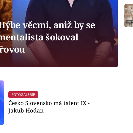
Hýbe věcmi, aniž by se
 mentalista šokoval
ařovou
FOTOGALERIE
Česko Slovensko má talent IX -
Jakub Hodan