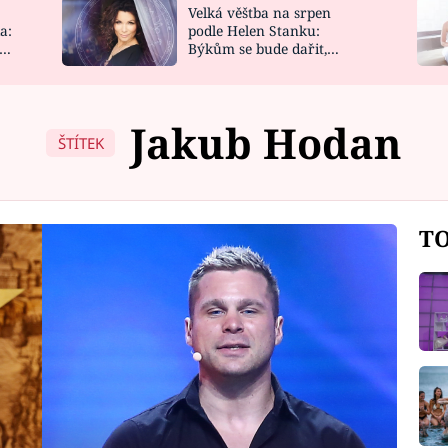
Velká věštba na srpen
NOVINKY
ZAHRADA
a:
podle Helen Stanku:
y
Býkům se bude dařit,
VIDEORECEPTY
DESIGN
Vodnáře čeká jízda
Jakub Hodan
ŠTÍTEK
TO