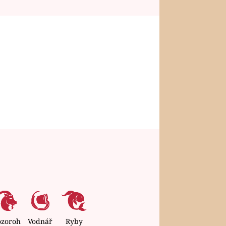
ozoroh
Vodnář
Ryby