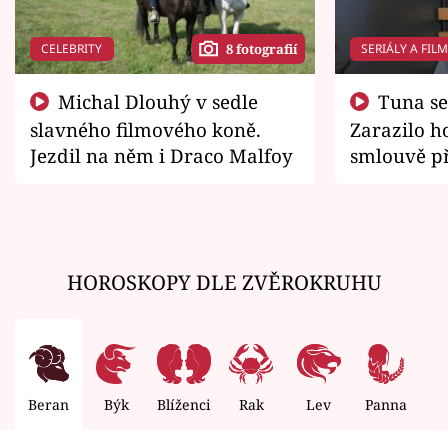
CELEBRITY
SERIÁLY A FIL
8 fotografií
Michal Dlouhý v sedle
Tuna se chtěl vrátit domů.
slavného filmového koně.
Zarazilo ho
Jezdil na něm i Draco Malfoy
smlouvě př
zemřít
HOROSKOPY DLE ZVĚROKRUHU
Beran
Býk
Blíženci
Rak
Lev
Panna
V