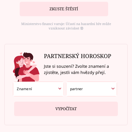
ZKUSTE ŠTĚSTÍ
Ministerstvo financí varuje: Účastí na hazardní hře může
vzniknout závislost ⑱
PARTNERSKÝ HOROSKOP
Jste si souzení? Zvolte znamení a
zjistěte, jestli vám hvězdy přejí.
VYPOČÍTAT