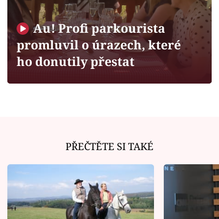
Horoskopy
Sledujte prima+
Au! Profi parkourista
promluvil o úrazech, které
Filmový festival Karlovy Vary
ho donutily přestat
Pořady
Mámy sobě
Přihlášení
PŘEČTĚTE SI TAKÉ
Sledujte nás