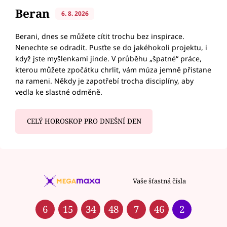
Beran
6. 8. 2026
Berani, dnes se můžete cítit trochu bez inspirace.
Nenechte se odradit. Pusťte se do jakéhokoli projektu, i
když jste myšlenkami jinde. V průběhu „špatné“ práce,
kterou můžete zpočátku chrlit, vám múza jemně přistane
na rameni. Někdy je zapotřebí trocha disciplíny, aby
vedla ke slastné odměně.
CELÝ HOROSKOP PRO DNEŠNÍ DEN
Vaše šťastná čísla
6
15
34
48
7
46
2