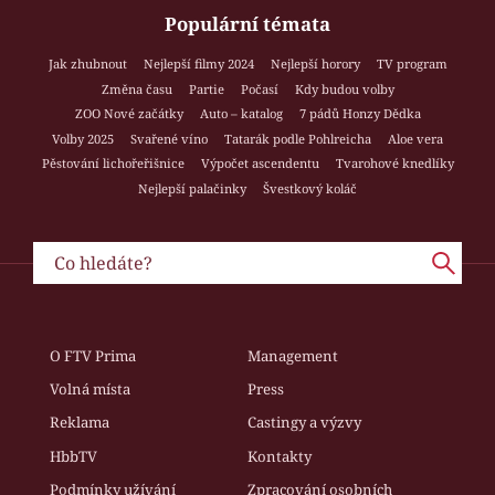
Populární témata
Jak zhubnout
Nejlepší filmy 2024
Nejlepší horory
TV program
Změna času
Partie
Počasí
Kdy budou volby
ZOO Nové začátky
Auto – katalog
7 pádů Honzy Dědka
Volby 2025
Svařené víno
Tatarák podle Pohlreicha
Aloe vera
Pěstování lichořeřišnice
Výpočet ascendentu
Tvarohové knedlíky
Nejlepší palačinky
Švestkový koláč
O FTV Prima
Management
Volná místa
Press
Reklama
Castingy a výzvy
HbbTV
Kontakty
Podmínky užívání
Zpracování osobních