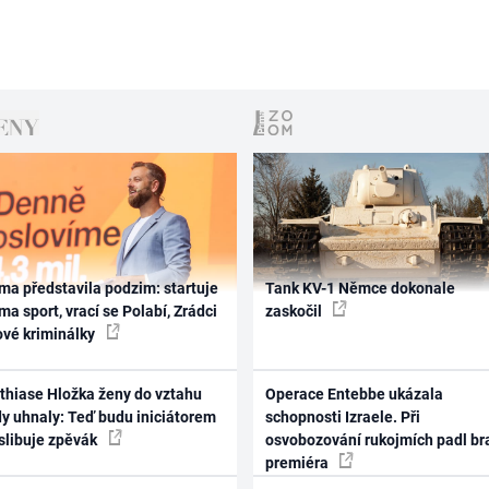
ma představila podzim: startuje
Tank KV-1 Němce dokonale
ma sport, vrací se Polabí, Zrádci
zaskočil
ové kriminálky
thiase Hložka ženy do vztahu
Operace Entebbe ukázala
dy uhnaly: Teď budu iniciátorem
schopnosti Izraele. Při
 slibuje zpěvák
osvobozování rukojmích padl br
premiéra