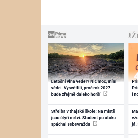
Letošní vlna veder? Nic moc, míní
Pri
vědci. Vysvětlili, proč rok 2027
Pri
bude zřejmě daleko horší
i n
Střelba v thajské škole: Na místě
Ma
jsou čtyři mrtví. Student po útoku
vž
spáchal sebevraždu
já,