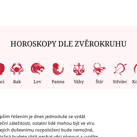
HOROSKOPY DLE ZVĚROKRUHU
nci
Rak
Lev
Panna
Váhy
Štír
Střelec
K
epším řešením je dnes jednoduše se vzdát
ční záležitosti, ostatní lidé mohou být ve víru
b jejich duševnímu rozpoložení bude nemožné,
ožná budete chtít nechat věci plynout a uvidíte,