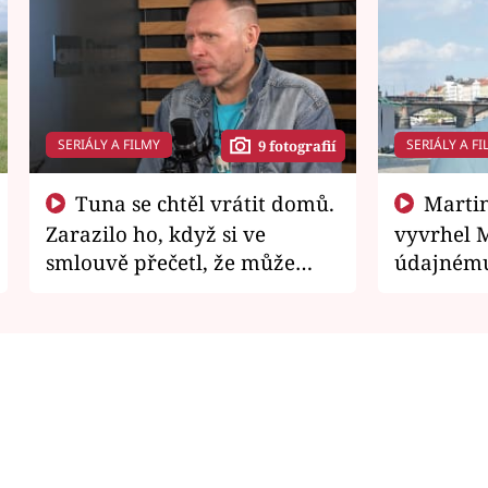
SERIÁLY A FILMY
SERIÁLY A FI
9 fotografií
Tuna se chtěl vrátit domů.
Martin Písařík jako
Zarazilo ho, když si ve
vyvrhel 
smlouvě přečetl, že může
údajnému
zemřít
je v nemil