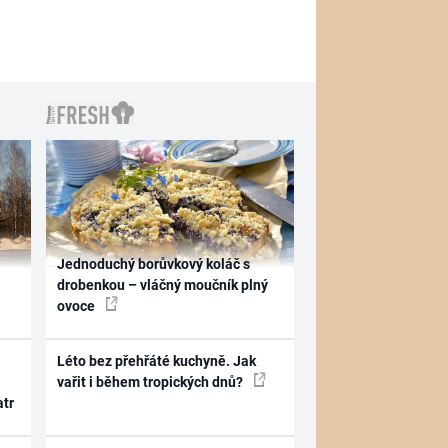
Jednoduchý borůvkový koláč s
drobenkou – vláčný moučník plný
ovoce
Léto bez přehřáté kuchyně. Jak
vařit i během tropických dnů?
atr