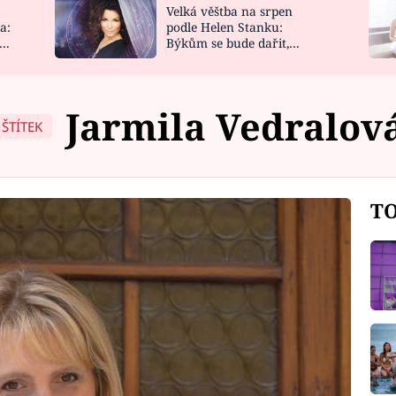
Velká věštba na srpen
NOVINKY
ZAHRADA
a:
podle Helen Stanku:
y
Býkům se bude dařit,
VIDEORECEPTY
DESIGN
Vodnáře čeká jízda
Jarmila Vedralov
ŠTÍTEK
TO