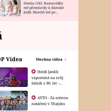
Denisa (34): Kamarádky
mě přemluvily k dámské
jízdě. Manžel mě po
návratu zaskočil
á
P Videa
Všechna videa
Heidi Janků
vzpomíná na svůj
šatník z 80. let -
Shopaholičky
AYTO - Za scénou
natáčení v Thajsku