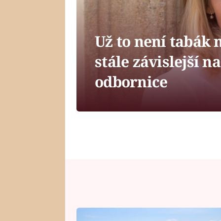
Už to není tabák 
stále závislejší n
odbornice