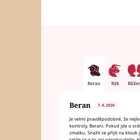
Beran
Býk
Blíže
Beran
7. 8. 2026
Je velmi pravděpodobné, že nejl
kontroly, Berani. Pokud jde o srde
zmatku. Snažit se přijít na klou
takže se o to ani nepokoušejte. M