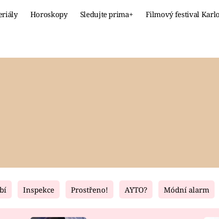
eriály
Horoskopy
Sledujte prima+
Filmový festival Karl
Celebrity
Recept
MÓDA A KRÁSA
HLAVNÍ JÍ
VZTAHY A SEX
SLADKÉ
PRIMA MAMINKA
ZDRAVÉ
bí
Inspekce
Prostřeno!
AYTO?
Módní alarm
Fresh
Living
RECEPTY
BYDLENÍ