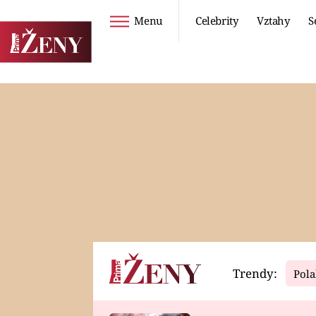
Menu
Celebrity
Vztahy
S
Seriály
Životní styl
ZOO
DIETY A HUBNUTÍ
PROSTŘENO!
CESTOVÁNÍ A
DOVOLENÁ
DUCH
ZDRAVÍ
Trendy:
Pola
Horoskopy
Video
ASTROČLÁNKY
SERIÁLY