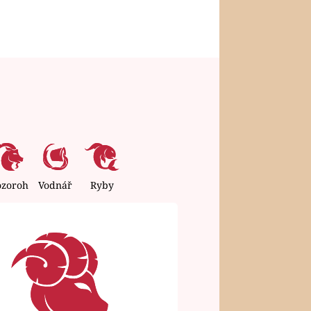
ozoroh
Vodnář
Ryby