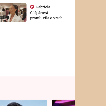
Gabriela
Gášpárová
promluvila o vztahu
a zakládání rodiny