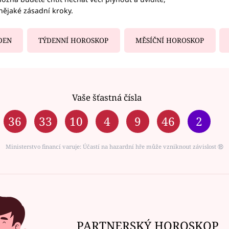
nějaké zásadní kroky.
DEN
TÝDENNÍ HOROSKOP
MĚSÍČNÍ HOROSKOP
Vaše šťastná čísla
36
33
10
4
9
46
2
Ministerstvo financí varuje: Účastí na hazardní hře může vzniknout závislost ⑱
PARTNERSKÝ HOROSKOP