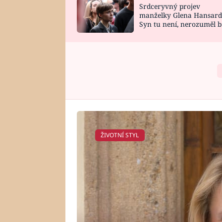
Srdceryvný projev
SNÁŘ
CELEBRITY
manželky Glena Hansard
Syn tu není, nerozuměl b
HOROSKOP NA
VAŘENÍ
tomu, vysvětlila
ROK 2023
ŽIVOTNÍ STYL