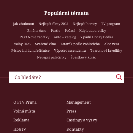
Populární témata
Jak zhubnout
Nejlepší filmy 2024
Nejlepší horory
TV program
Změna času
Partie
Počasí
Kdy budou volby
ZOO Nové začátky
Auto – katalog
7 pádů Honzy Dědka
Volby 2025
Svařené víno
Tatarák podle Pohlreicha
Aloe vera
Pěstování lichořeřišnice
Výpočet ascendentu
Tvarohové knedlíky
Nejlepší palačinky
Švestkový koláč
O FTV Prima
Management
Volná místa
Press
Reklama
Castingy a výzvy
HbbTV
Kontakty