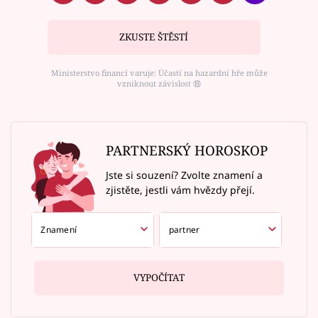
ZKUSTE ŠTĚSTÍ
Ministerstvo financí varuje: Účastí na hazardní hře může
vzniknout závislost ⑱
PARTNERSKÝ HOROSKOP
Jste si souzení? Zvolte znamení a
zjistěte, jestli vám hvězdy přejí.
VYPOČÍTAT