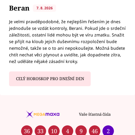
Beran
7. 8. 2026
Je velmi pravděpodobné, že nejlepším řešením je dnes
jednoduše se vzdát kontroly, Berani. Pokud jde o srdeční
záležitosti, ostatní lidé mohou být ve víru zmatku. Snažit
se přijít na kloub jejich duševnímu rozpoložení bude
nemožné, takže se o to ani nepokoušejte. Možná budete
chtít nechat věci plynout a uvidíte, jak dopadnete zítra,
než uděláte nějaké zásadní kroky.
CELÝ HOROSKOP PRO DNEŠNÍ DEN
Vaše šťastná čísla
36
33
10
4
9
46
2