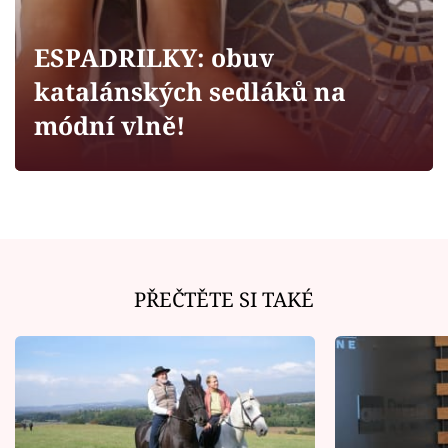
Horoskopy
Sledujte prima+
ESPADRILKY: obuv
katalánských sedláků na
Filmový festival Karlovy Vary
módní vlně!
Pořady
Mámy sobě
Přihlášení
PŘEČTĚTE SI TAKÉ
Sledujte nás