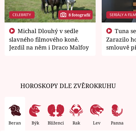
CELEBRITY
SERIÁLY A FIL
8 fotografií
Michal Dlouhý v sedle
Tuna se chtěl vrátit domů.
slavného filmového koně.
Zarazilo ho
Jezdil na něm i Draco Malfoy
smlouvě př
zemřít
HOROSKOPY DLE ZVĚROKRUHU
Beran
Býk
Blíženci
Rak
Lev
Panna
V