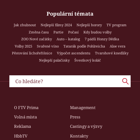
Populární témata
Jak zhubnout
Nejlepší filmy 2024
Nejlepší horory
TV program
Změna času
Partie
Počasí
Kdy budou volby
ZOO Nové začátky
Auto – katalog
7 pádů Honzy Dědka
Volby 2025
Svařené víno
Tatarák podle Pohlreicha
Aloe vera
Pěstování lichořeřišnice
Výpočet ascendentu
Tvarohové knedlíky
Nejlepší palačinky
Švestkový koláč
O FTV Prima
Management
Volná místa
Press
Reklama
Castingy a výzvy
HbbTV
Kontakty