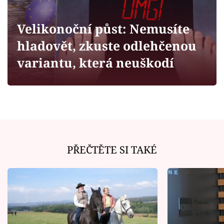
Horoskopy
Sledujte prima+
Velikonoční půst: Nemusíte
hladovět, zkuste odlehčenou
Filmový festival Karlovy Vary
variantu, která neuškodí
Pořady
Mámy sobě
Přihlášení
PŘEČTĚTE SI TAKÉ
Sledujte nás