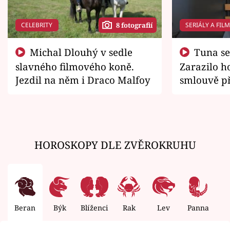
CELEBRITY
SERIÁLY A FIL
8 fotografií
Michal Dlouhý v sedle
Tuna se chtěl vrátit domů.
slavného filmového koně.
Zarazilo ho
Jezdil na něm i Draco Malfoy
smlouvě př
zemřít
HOROSKOPY DLE ZVĚROKRUHU
Beran
Býk
Blíženci
Rak
Lev
Panna
V