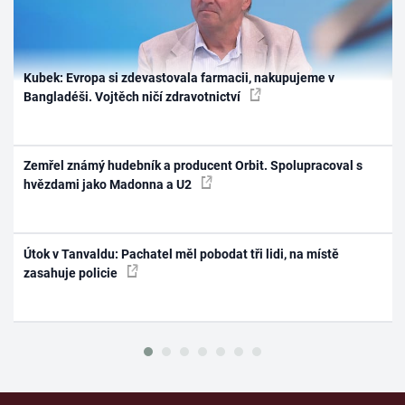
Kubek: Evropa si zdevastovala farmacii, nakupujeme v
Bangladéši. Vojtěch ničí zdravotnictví
Zemřel známý hudebník a producent Orbit. Spolupracoval s
hvězdami jako Madonna a U2
Útok v Tanvaldu: Pachatel měl pobodat tři lidi, na místě
zasahuje policie