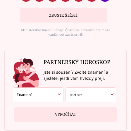
ZKUSTE ŠTĚSTÍ
Ministerstvo financí varuje: Účastí na hazardní hře může
vzniknout závislost ⑱
PARTNERSKÝ HOROSKOP
Jste si souzení? Zvolte znamení a
zjistěte, jestli vám hvězdy přejí.
VYPOČÍTAT