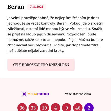
Beran
7. 8. 2026
Je velmi pravděpodobné, že nejlepším řešením je dnes
jednoduše se vzdát kontroly, Berani. Pokud jde o srdeční
záležitosti, ostatní lidé mohou být ve víru zmatku. Snažit
se přijít na kloub jejich duševnímu rozpoložení bude
nemožné, takže se o to ani nepokoušejte. Možná budete
chtít nechat věci plynout a uvidíte, jak dopadnete zítra,
než uděláte nějaké zásadní kroky.
CELÝ HOROSKOP PRO DNEŠNÍ DEN
Vaše šťastná čísla
36
33
10
4
9
46
2