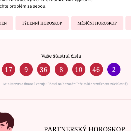
echte problém za sebou.
DEN
TÝDENNÍ HOROSKOP
MĚSÍČNÍ HOROSKOP
Vaše šťastná čísla
17
9
36
8
10
46
2
Ministerstvo financí varuje: Účastí na hazardní hře může vzniknout závislost ⑱
PARTNERSKÝ HOROSKOP