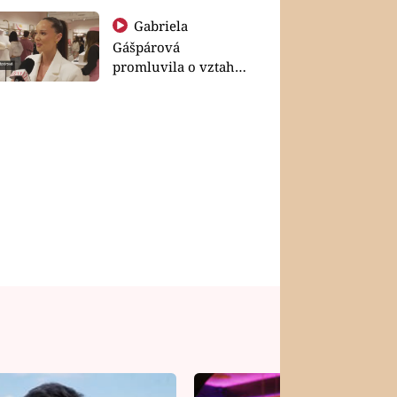
Gabriela
Gášpárová
promluvila o vztahu
a zakládání rodiny