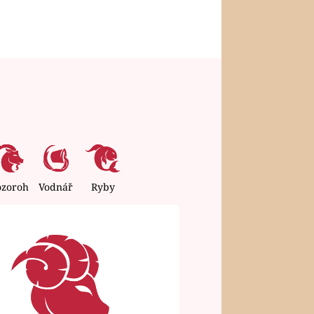
ozoroh
Vodnář
Ryby