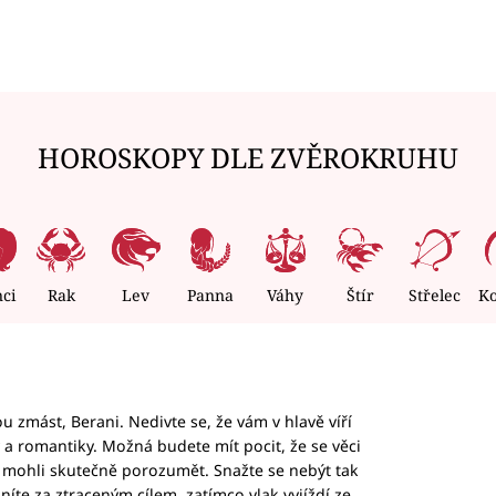
HOROSKOPY DLE ZVĚROKRUHU
nci
Rak
Lev
Panna
Váhy
Štír
Střelec
K
 zmást, Berani. Nedivte se, že vám v hlavě víří
ky a romantiky. Možná budete mít pocit, že se věci
jim mohli skutečně porozumět. Snažte se nebýt tak
honíte za ztraceným cílem, zatímco vlak vyjíždí ze