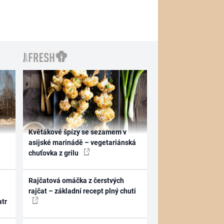
Květákové špízy se sezamem v
asijské marinádě – vegetariánská
chuťovka z grilu
Rajčatová omáčka z čerstvých
rajčat – základní recept plný chuti
atr