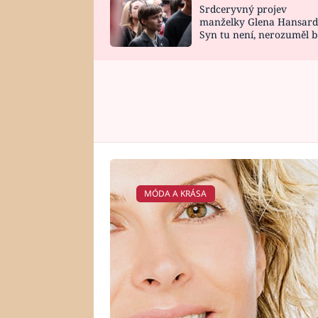
Srdceryvný projev
SNÁŘ
CELEBRITY
manželky Glena Hansard
Syn tu není, nerozuměl b
HOROSKOP NA
VAŘENÍ
tomu, vysvětlila
ROK 2023
MÓDA A KRÁSA