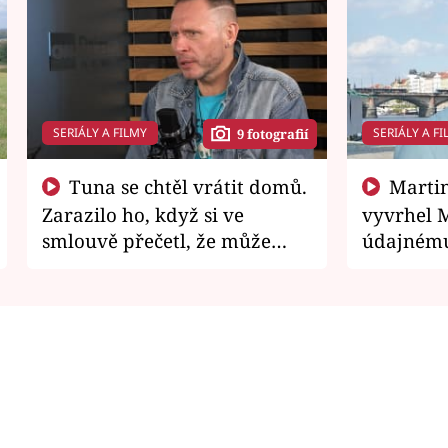
SERIÁLY A FILMY
SERIÁLY A FI
9 fotografií
Tuna se chtěl vrátit domů.
Martin Písařík jako
Zarazilo ho, když si ve
vyvrhel 
smlouvě přečetl, že může
údajnému
zemřít
je v nemil