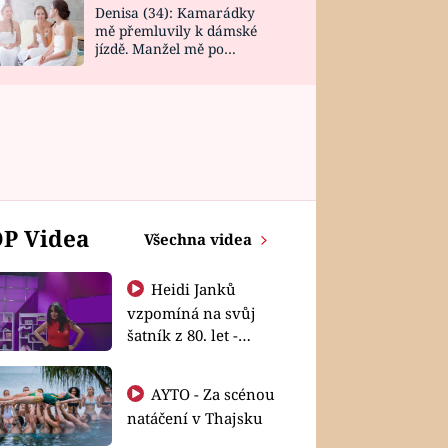
Denisa (34): Kamarádky
mě přemluvily k dámské
jízdě. Manžel mě po
návratu zaskočil
P Videa
Všechna videa
Heidi Janků
vzpomíná na svůj
šatník z 80. let -
Shopaholičky
AYTO - Za scénou
natáčení v Thajsku