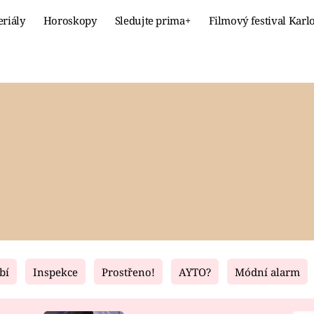
eriály
Horoskopy
Sledujte prima+
Filmový festival Karl
Celebrity
Recept
MÓDA A KRÁSA
HLAVNÍ JÍ
VZTAHY A SEX
SLADKÉ
PRIMA MAMINKA
ZDRAVÉ
bí
Inspekce
Prostřeno!
AYTO?
Módní alarm
Fresh
Living
RECEPTY
BYDLENÍ