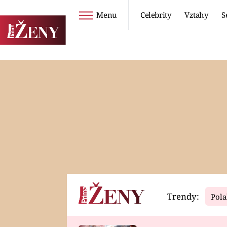
Menu
Celebrity
Vztahy
S
Seriály
Životní styl
ZOO
DIETY A HUBNUTÍ
PROSTŘENO!
CESTOVÁNÍ A
DOVOLENÁ
DUCH
ZDRAVÍ
Trendy:
Pola
Horoskopy
Video
ASTROČLÁNKY
SERIÁLY