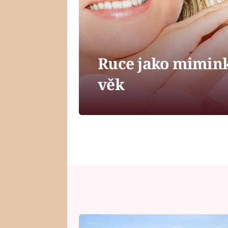
Ruce jako mimink
věk