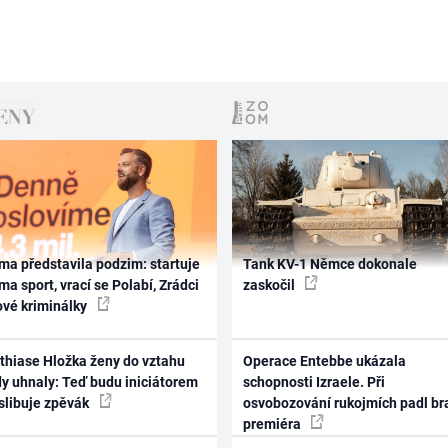
ma představila podzim: startuje
Tank KV-1 Němce dokonale
ma sport, vrací se Polabí, Zrádci
zaskočil
ové kriminálky
thiase Hložka ženy do vztahu
Operace Entebbe ukázala
dy uhnaly: Teď budu iniciátorem
schopnosti Izraele. Při
 slibuje zpěvák
osvobozování rukojmích padl br
premiéra