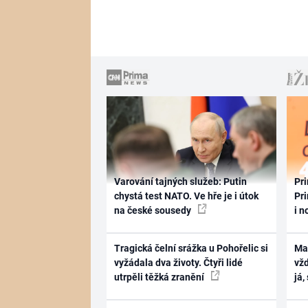
Varování tajných služeb: Putin
Pri
chystá test NATO. Ve hře je i útok
Pri
na české sousedy
i n
Tragická čelní srážka u Pohořelic si
Ma
vyžádala dva životy. Čtyři lidé
vž
utrpěli těžká zranění
já,