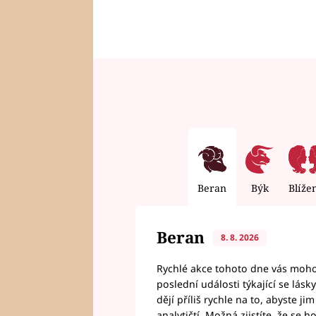
Beran
Býk
Blíže
Beran
8. 8. 2026
Rychlé akce tohoto dne vás mohou
poslední události týkající se lás
dějí příliš rychle na to, abyste 
analytičtí. Možná zjistíte, že se 