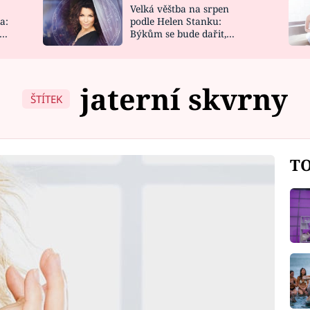
Velká věštba na srpen
NOVINKY
ZAHRADA
a:
podle Helen Stanku:
y
Býkům se bude dařit,
VIDEORECEPTY
DESIGN
Vodnáře čeká jízda
jaterní skvrny
ŠTÍTEK
TO