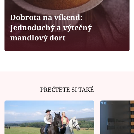
Horoskopy
Sledujte prima+
Dobrota na víkend:
Jednoduchý a výtečný
Filmový festival Karlovy Vary
mandlový dort
Pořady
Mámy sobě
Přihlášení
PŘEČTĚTE SI TAKÉ
Sledujte nás