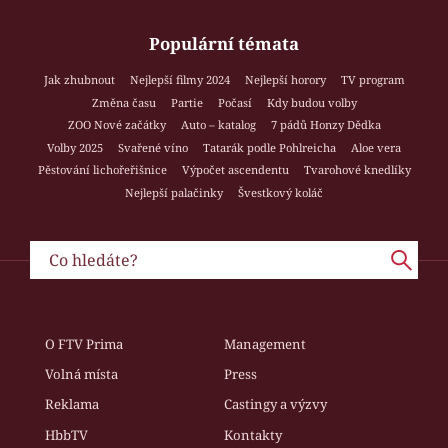
Populární témata
Jak zhubnout
Nejlepší filmy 2024
Nejlepší horory
TV program
Změna času
Partie
Počasí
Kdy budou volby
ZOO Nové začátky
Auto – katalog
7 pádů Honzy Dědka
Volby 2025
Svařené víno
Tatarák podle Pohlreicha
Aloe vera
Pěstování lichořeřišnice
Výpočet ascendentu
Tvarohové knedlíky
Nejlepší palačinky
Švestkový koláč
O FTV Prima
Management
Volná místa
Press
Reklama
Castingy a výzvy
HbbTV
Kontakty