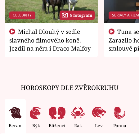
CELEBRITY
SERIÁLY A FIL
8 fotografií
Michal Dlouhý v sedle
Tuna se chtěl vrátit domů.
slavného filmového koně.
Zarazilo ho
Jezdil na něm i Draco Malfoy
smlouvě př
zemřít
HOROSKOPY DLE ZVĚROKRUHU
Beran
Býk
Blíženci
Rak
Lev
Panna
V