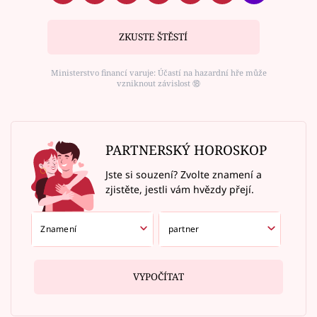
ZKUSTE ŠTĚSTÍ
Ministerstvo financí varuje: Účastí na hazardní hře může
vzniknout závislost ⑱
PARTNERSKÝ HOROSKOP
Jste si souzení? Zvolte znamení a
zjistěte, jestli vám hvězdy přejí.
VYPOČÍTAT