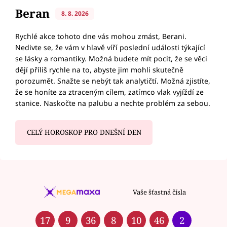
Beran
8. 8. 2026
Rychlé akce tohoto dne vás mohou zmást, Berani.
Nedivte se, že vám v hlavě víří poslední události týkající
se lásky a romantiky. Možná budete mít pocit, že se věci
dějí příliš rychle na to, abyste jim mohli skutečně
porozumět. Snažte se nebýt tak analytičtí. Možná zjistíte,
že se honíte za ztraceným cílem, zatímco vlak vyjíždí ze
stanice. Naskočte na palubu a nechte problém za sebou.
CELÝ HOROSKOP PRO DNEŠNÍ DEN
Vaše šťastná čísla
17
9
36
8
10
46
2