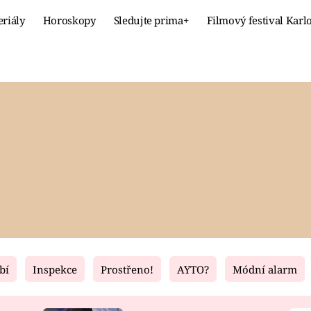
eriály
Horoskopy
Sledujte prima+
Filmový festival Karl
Celebrity
Recept
MÓDA A KRÁSA
HLAVNÍ JÍ
VZTAHY A SEX
SLADKÉ
PRIMA MAMINKA
ZDRAVÉ
bí
Inspekce
Prostřeno!
AYTO?
Módní alarm
Fresh
Living
RECEPTY
BYDLENÍ