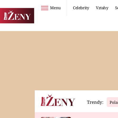
Menu
Celebrity
Vztahy
S
Seriály
Životní styl
ZOO
DIETY A HUBNUTÍ
PROSTŘENO!
CESTOVÁNÍ A
DOVOLENÁ
DUCH
ZDRAVÍ
Trendy:
Pola
Horoskopy
Video
ASTROČLÁNKY
SERIÁLY