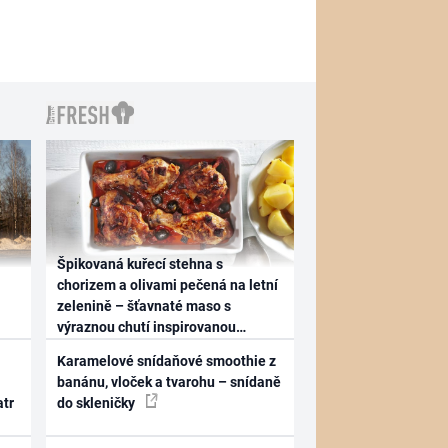
Špikovaná kuřecí stehna s
chorizem a olivami pečená na letní
zelenině – šťavnaté maso s
výraznou chutí inspirovanou
Španělskem
Karamelové snídaňové smoothie z
banánu, vloček a tvarohu – snídaně
atr
do skleničky