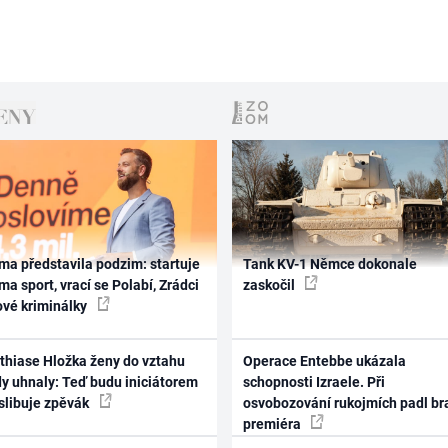
ma představila podzim: startuje
Tank KV-1 Němce dokonale
ma sport, vrací se Polabí, Zrádci
zaskočil
ové kriminálky
thiase Hložka ženy do vztahu
Operace Entebbe ukázala
dy uhnaly: Teď budu iniciátorem
schopnosti Izraele. Při
 slibuje zpěvák
osvobozování rukojmích padl br
premiéra