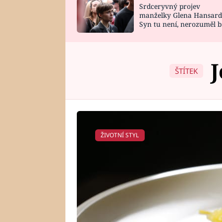
Srdceryvný projev
SNÁŘ
CELEBRITY
manželky Glena Hansard
Syn tu není, nerozuměl b
HOROSKOP NA
VAŘENÍ
tomu, vysvětlila
ROK 2023
ŠTÍTEK
ŽIVOTNÍ STYL