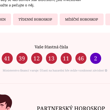
važte a pečujte o něj.
DEN
TÝDENNÍ HOROSKOP
MĚSÍČNÍ HOROSKOP
Vaše šťastná čísla
41
39
12
13
11
46
2
Ministerstvo financí varuje: Účastí na hazardní hře může vzniknout závislost ⑱
PARTNERSKÝ HOROSKOP