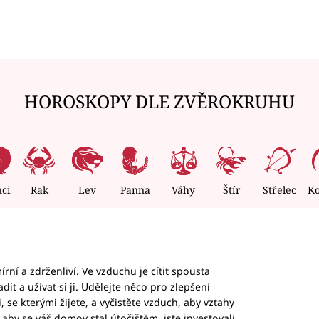
HOROSKOPY DLE ZVĚROKRUHU
nci
Rak
Lev
Panna
Váhy
Štír
Střelec
K
rní a zdrženliví. Ve vzduchu je cítit spousta
dit a užívat si ji. Udělejte něco pro zlepšení
 se kterými žijete, a vyčistěte vzduch, aby vztahy
aby se váš domov stal útočištěm, jste investovali