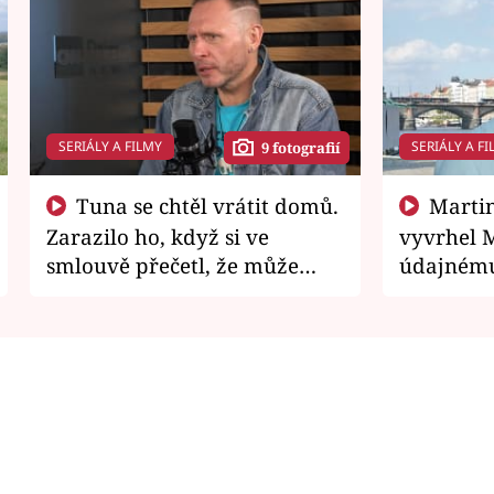
SERIÁLY A FILMY
SERIÁLY A FI
9 fotografií
Tuna se chtěl vrátit domů.
Martin Písařík jako
Zarazilo ho, když si ve
vyvrhel 
smlouvě přečetl, že může
údajnému
zemřít
je v nemil