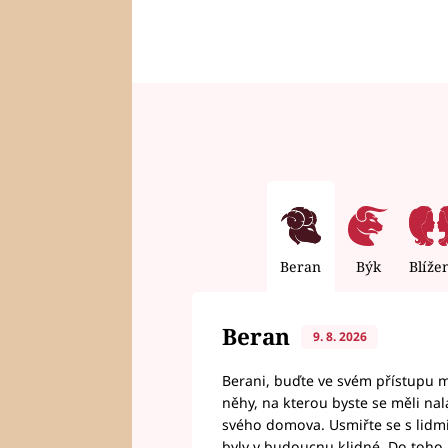
Beran
Býk
Blíže
Beran
9. 8. 2026
Berani, buďte ve svém přístupu mí
něhy, na kterou byste se měli nala
svého domova. Usmiřte se s lidmi,
byly v budoucnu klidné. Do toho, 