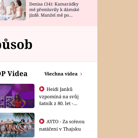
Denisa (34): Kamarádky
mě přemluvily k dámské
jízdě. Manžel mě po
návratu zaskočil
působ
P Videa
Všechna videa
Heidi Janků
vzpomíná na svůj
šatník z 80. let -
Shopaholičky
AYTO - Za scénou
natáčení v Thajsku