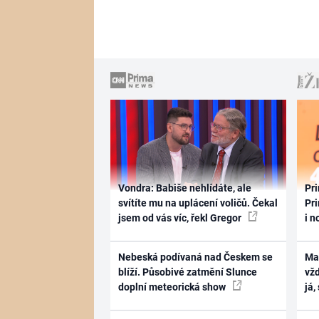
Vondra: Babiše nehlídáte, ale
Pri
svítíte mu na uplácení voličů. Čekal
Pri
jsem od vás víc, řekl Gregor
i n
Nebeská podívaná nad Českem se
Ma
blíží. Působivé zatmění Slunce
vž
doplní meteorická show
já,