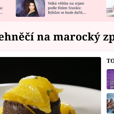
Velká věštba na srpen
NOVINKY
ZAHRADA
a:
podle Helen Stanku:
y
Býkům se bude dařit,
VIDEORECEPTY
DESIGN
Vodnáře čeká jízda
Jehněčí na marocký z
TO