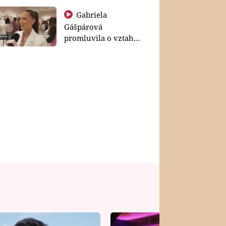
Gabriela
Gášpárová
promluvila o vztahu
a zakládání rodiny