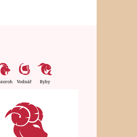
ozoroh
Vodnář
Ryby