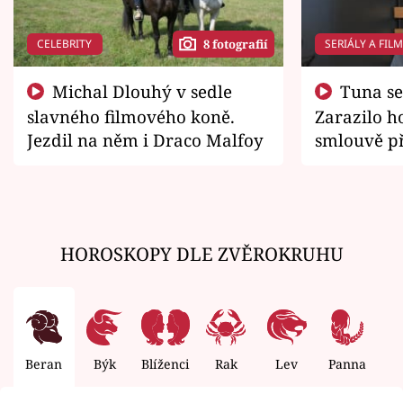
CELEBRITY
SERIÁLY A FIL
8 fotografií
Michal Dlouhý v sedle
Tuna se chtěl vrátit domů.
slavného filmového koně.
Zarazilo ho
Jezdil na něm i Draco Malfoy
smlouvě př
zemřít
HOROSKOPY DLE ZVĚROKRUHU
Beran
Býk
Blíženci
Rak
Lev
Panna
V