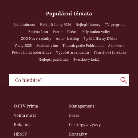
Populární témata
Jak zhubnout
Nejlepší filmy 2024
Nejlepší horory
TV program
Změna času
Partie
Počasí
Kdy budou volby
ZOO Nové začátky
Auto – katalog
7 pádů Honzy Dědka
Volby 2025
Svařené víno
Tatarák podle Pohlreicha
Aloe vera
Pěstování lichořeřišnice
Výpočet ascendentu
Tvarohové knedlíky
Nejlepší palačinky
Švestkový koláč
O FTV Prima
Management
Volná místa
Press
Reklama
Castingy a výzvy
HbbTV
Kontakty