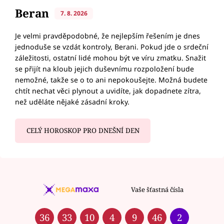
Beran
7. 8. 2026
Je velmi pravděpodobné, že nejlepším řešením je dnes
jednoduše se vzdát kontroly, Berani. Pokud jde o srdeční
záležitosti, ostatní lidé mohou být ve víru zmatku. Snažit
se přijít na kloub jejich duševnímu rozpoložení bude
nemožné, takže se o to ani nepokoušejte. Možná budete
chtít nechat věci plynout a uvidíte, jak dopadnete zítra,
než uděláte nějaké zásadní kroky.
CELÝ HOROSKOP PRO DNEŠNÍ DEN
Vaše šťastná čísla
36
33
10
4
9
46
2