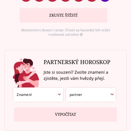
ZKUSTE ŠTĚSTÍ
Ministerstvo financí varuje: Účastí na hazardní hře může
vzniknout závislost ⑱
PARTNERSKÝ HOROSKOP
Jste si souzení? Zvolte znamení a
zjistěte, jestli vám hvězdy přejí.
VYPOČÍTAT