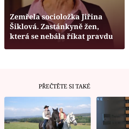
Horoskopy
Sledujte prima+
Zemřela socioložka Jiřina
Šiklová. Zastánkyně žen,
Filmový festival Karlovy Vary
která se nebála říkat pravdu
Pořady
Mámy sobě
Přihlášení
PŘEČTĚTE SI TAKÉ
Sledujte nás