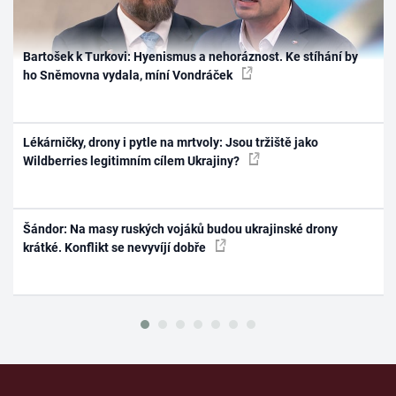
Bartošek k Turkovi: Hyenismus a nehoráznost. Ke stíhání by
ho Sněmovna vydala, míní Vondráček
Lékárničky, drony i pytle na mrtvoly: Jsou tržiště jako
Wildberries legitimním cílem Ukrajiny?
Šándor: Na masy ruských vojáků budou ukrajinské drony
krátké. Konflikt se nevyvíjí dobře