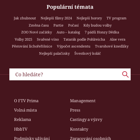
Populární témata
Jak zhubnout
Nejlepší filmy 2024
Nejlepší horory
TV program
Změna času
Partie
Počasí
Kdy budou volby
ZOO Nové začátky
Auto – katalog
7 pádů Honzy Dědka
Volby 2025
Svařené víno
Tatarák podle Pohlreicha
Aloe vera
Pěstování lichořeřišnice
Výpočet ascendentu
Tvarohové knedlíky
Nejlepší palačinky
Švestkový koláč
O FTV Prima
Management
Volná místa
Press
Reklama
Castingy a výzvy
HbbTV
Kontakty
Podmínky užívání
Zpracování osobních