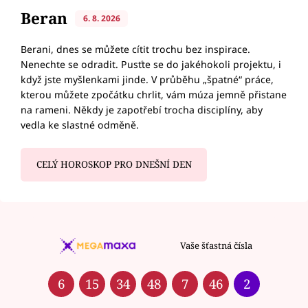
Beran
6. 8. 2026
Berani, dnes se můžete cítit trochu bez inspirace.
Nenechte se odradit. Pusťte se do jakéhokoli projektu, i
když jste myšlenkami jinde. V průběhu „špatné“ práce,
kterou můžete zpočátku chrlit, vám múza jemně přistane
na rameni. Někdy je zapotřebí trocha disciplíny, aby
vedla ke slastné odměně.
CELÝ HOROSKOP PRO DNEŠNÍ DEN
Vaše šťastná čísla
6
15
34
48
7
46
2