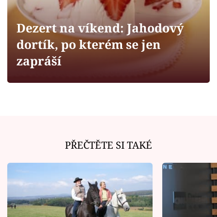
Horoskopy
Sledujte prima+
Dezert na víkend: Jahodový
dortík, po kterém se jen
Filmový festival Karlovy Vary
zapráší
Pořady
Mámy sobě
Přihlášení
PŘEČTĚTE SI TAKÉ
Sledujte nás