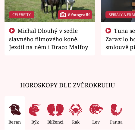
CELEBRITY
SERIÁLY A FIL
8 fotografií
Michal Dlouhý v sedle
Tuna se chtěl vrátit domů.
slavného filmového koně.
Zarazilo ho
Jezdil na něm i Draco Malfoy
smlouvě př
zemřít
HOROSKOPY DLE ZVĚROKRUHU
Beran
Býk
Blíženci
Rak
Lev
Panna
V