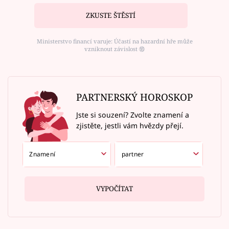
ZKUSTE ŠTĚSTÍ
Ministerstvo financí varuje: Účastí na hazardní hře může
vzniknout závislost ⑱
PARTNERSKÝ HOROSKOP
Jste si souzení? Zvolte znamení a
zjistěte, jestli vám hvězdy přejí.
VYPOČÍTAT