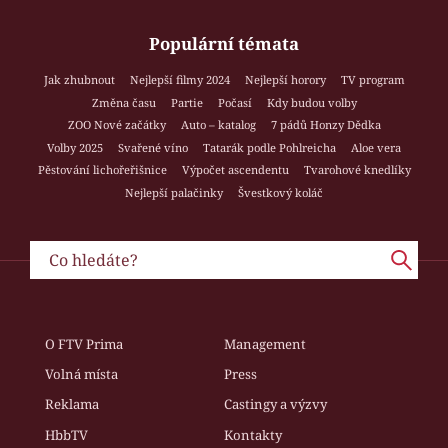
Populární témata
Jak zhubnout
Nejlepší filmy 2024
Nejlepší horory
TV program
Změna času
Partie
Počasí
Kdy budou volby
ZOO Nové začátky
Auto – katalog
7 pádů Honzy Dědka
Volby 2025
Svařené víno
Tatarák podle Pohlreicha
Aloe vera
Pěstování lichořeřišnice
Výpočet ascendentu
Tvarohové knedlíky
Nejlepší palačinky
Švestkový koláč
O FTV Prima
Management
Volná místa
Press
Reklama
Castingy a výzvy
HbbTV
Kontakty