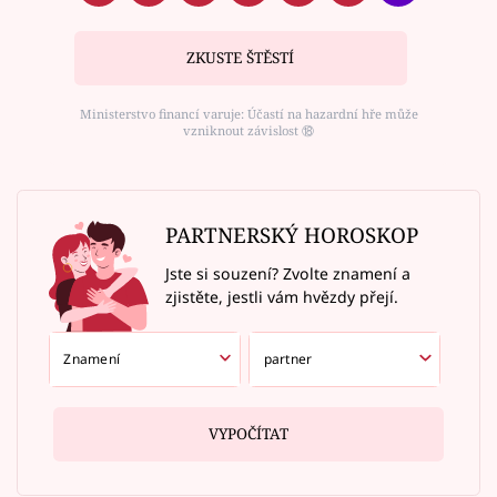
ZKUSTE ŠTĚSTÍ
Ministerstvo financí varuje: Účastí na hazardní hře může
vzniknout závislost ⑱
PARTNERSKÝ HOROSKOP
Jste si souzení? Zvolte znamení a
zjistěte, jestli vám hvězdy přejí.
VYPOČÍTAT