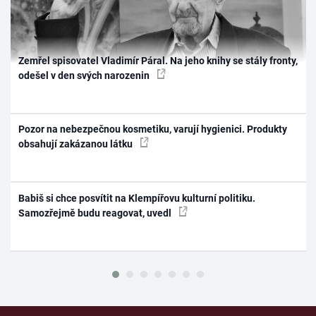
Zemřel spisovatel Vladimír Páral. Na jeho knihy se stály fronty,
odešel v den svých narozenin
Pozor na nebezpečnou kosmetiku, varují hygienici. Produkty
obsahují zakázanou látku
Babiš si chce posvítit na Klempířovu kulturní politiku.
Samozřejmě budu reagovat, uvedl