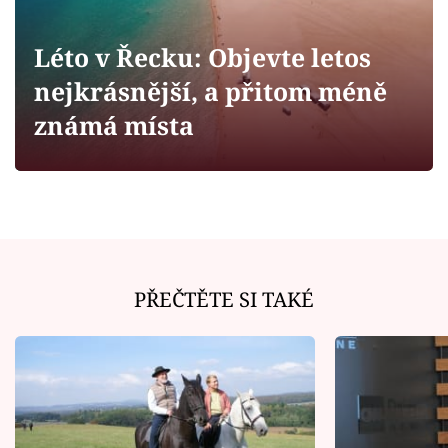
Horoskopy
Sledujte prima+
Léto v Řecku: Objevte letos
nejkrásnější, a přitom méně
Filmový festival Karlovy Vary
známá místa
Pořady
Mámy sobě
Přihlášení
PŘEČTĚTE SI TAKÉ
Sledujte nás