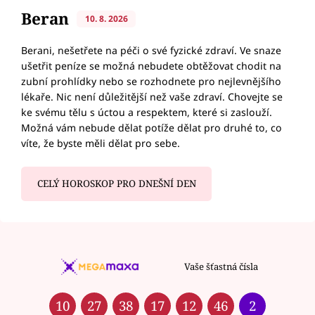
Beran
10. 8. 2026
Berani, nešetřete na péči o své fyzické zdraví. Ve snaze
ušetřit peníze se možná nebudete obtěžovat chodit na
zubní prohlídky nebo se rozhodnete pro nejlevnějšího
lékaře. Nic není důležitější než vaše zdraví. Chovejte se
ke svému tělu s úctou a respektem, které si zaslouží.
Možná vám nebude dělat potíže dělat pro druhé to, co
víte, že byste měli dělat pro sebe.
CELÝ HOROSKOP PRO DNEŠNÍ DEN
Vaše šťastná čísla
10
27
38
17
12
46
2