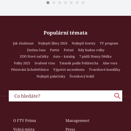
Populární témata
Jak zhubnout
Nejlepší filmy 2024
Nejlepší horory
TV program
Změna času
Partie
Počasí
Kdy budou volby
ZOO Nové začátky
Auto – katalog
7 pádů Honzy Dědka
Volby 2025
Svařené víno
Tatarák podle Pohlreicha
Aloe vera
Pěstování lichořeřišnice
Výpočet ascendentu
Tvarohové knedlíky
Nejlepší palačinky
Švestkový koláč
O FTV Prima
Management
Volná místa
Press