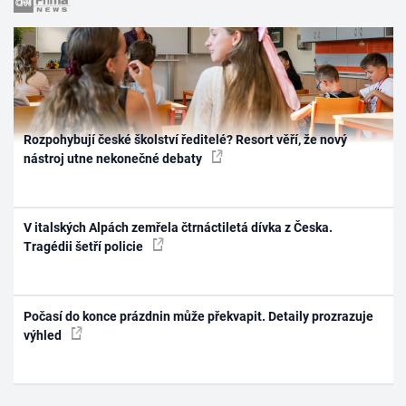
Rozpohybují české školství ředitelé? Resort věří, že nový
nástroj utne nekonečné debaty
V italských Alpách zemřela čtrnáctiletá dívka z Česka.
Tragédii šetří policie
Počasí do konce prázdnin může překvapit. Detaily prozrazuje
výhled