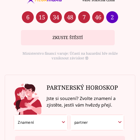
6
15
34
48
7
46
2
ZKUSTE ŠTĚSTÍ
Ministerstvo financí varuje: Účastí na hazardní hře může
vzniknout závislost ⑱
PARTNERSKÝ HOROSKOP
Jste si souzení? Zvolte znamení a
zjistěte, jestli vám hvězdy přejí.