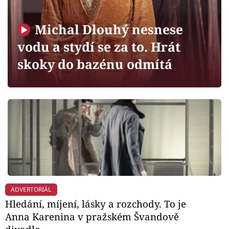
Horoskopy
Sledujte prima+
Michal Dlouhý nesnese
vodu a stydí se za to. Hrát
Filmový festival Karlovy Vary
skoky do bazénu odmítá
Pořady
Mámy sobě
Přihlášení
Sledujte nás
ADVERTORIÁL
Hledání, míjení, lásky a rozchody. To je
Anna Karenina v pražském Švandově