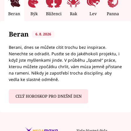
Beran
Býk
Blíženci
Rak
Lev
Panna
V
Beran
6. 8. 2026
Berani, dnes se můžete cítit trochu bez inspirace.
Nenechte se odradit. Pusťte se do jakéhokoli projektu, i
když jste myšlenkami jinde. V průběhu „špatné“ práce,
kterou můžete zpočátku chrlit, vám múza jemně přistane
na rameni. Někdy je zapotřebí trocha disciplíny, aby
vedla ke slastné odměně.
CELÝ HOROSKOP PRO DNEŠNÍ DEN
Vaše šťastná čísla