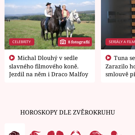
CELEBRITY
SERIÁLY A FIL
8 fotografií
Michal Dlouhý v sedle
Tuna se chtěl vrátit domů.
slavného filmového koně.
Zarazilo ho
Jezdil na něm i Draco Malfoy
smlouvě př
zemřít
HOROSKOPY DLE ZVĚROKRUHU