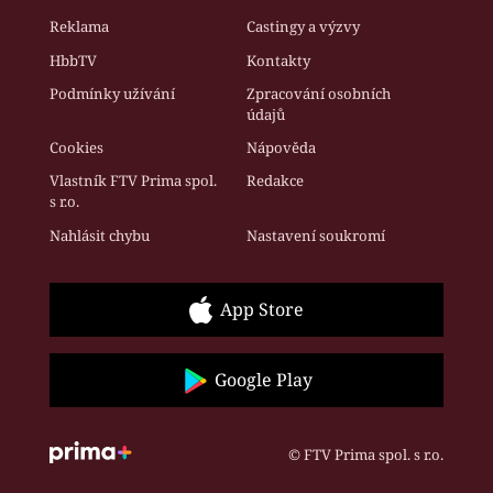
Reklama
Castingy a výzvy
HbbTV
Kontakty
Podmínky užívání
Zpracování osobních
údajů
Cookies
Nápověda
Vlastník FTV Prima spol.
Redakce
s r.o.
Nahlásit chybu
Nastavení soukromí
App Store
Google Play
© FTV Prima spol. s r.o.