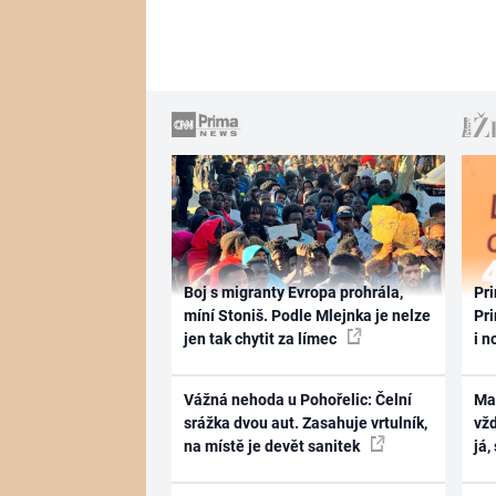
Boj s migranty Evropa prohrála,
Pri
míní Stoniš. Podle Mlejnka je nelze
Pri
jen tak chytit za límec
i n
Vážná nehoda u Pohořelic: Čelní
Ma
srážka dvou aut. Zasahuje vrtulník,
vž
na místě je devět sanitek
já,