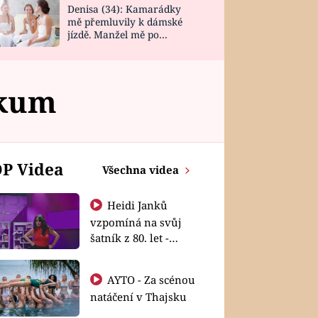
Denisa (34): Kamarádky
mě přemluvily k dámské
jízdě. Manžel mě po
návratu zaskočil
nkum
P Videa
Všechna videa
Heidi Janků
vzpomíná na svůj
šatník z 80. let -
Shopaholičky
AYTO - Za scénou
natáčení v Thajsku