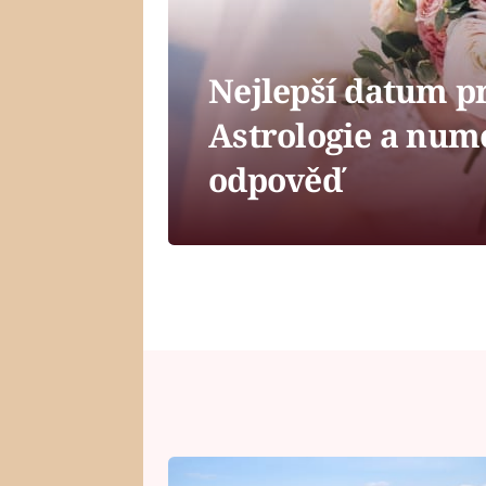
Nejlepší datum pr
Astrologie a num
odpověď