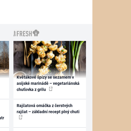
Květákové špízy se sezamem v
asijské marinádě – vegetariánská
chuťovka z grilu
Rajčatová omáčka z čerstvých
rajčat – základní recept plný chuti
atr