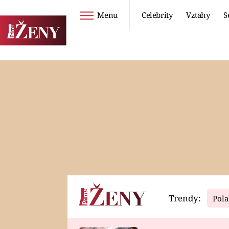
Menu
Celebrity
Vztahy
S
Seriály
Životní styl
ZOO
DIETY A HUBNUTÍ
PROSTŘENO!
CESTOVÁNÍ A
DOVOLENÁ
DUCH
ZDRAVÍ
Trendy:
Pola
Horoskopy
Video
ASTROČLÁNKY
SERIÁLY