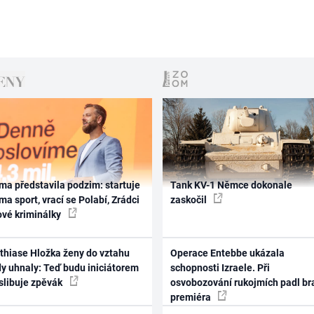
ma představila podzim: startuje
Tank KV-1 Němce dokonale
ma sport, vrací se Polabí, Zrádci
zaskočil
ové kriminálky
thiase Hložka ženy do vztahu
Operace Entebbe ukázala
dy uhnaly: Teď budu iniciátorem
schopnosti Izraele. Při
 slibuje zpěvák
osvobozování rukojmích padl br
premiéra