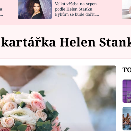
Velká věštba na srpen
NOVINKY
ZAHRADA
a:
podle Helen Stanku:
y
Býkům se bude dařit,
VIDEORECEPTY
DESIGN
Vodnáře čeká jízda
kartářka Helen Sta
TO