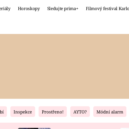
eriály
Horoskopy
Sledujte prima+
Filmový festival Karl
Celebrity
Recept
MÓDA A KRÁSA
HLAVNÍ JÍ
VZTAHY A SEX
SLADKÉ
PRIMA MAMINKA
ZDRAVÉ
bí
Inspekce
Prostřeno!
AYTO?
Módní alarm
Fresh
Living
RECEPTY
BYDLENÍ