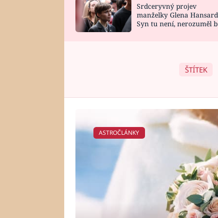
Srdceryvný projev
SNÁŘ
CELEBRITY
manželky Glena Hansard
Syn tu není, nerozuměl b
HOROSKOP NA
VAŘENÍ
tomu, vysvětlila
ROK 2023
ŠTÍTEK
ASTROČLÁNKY