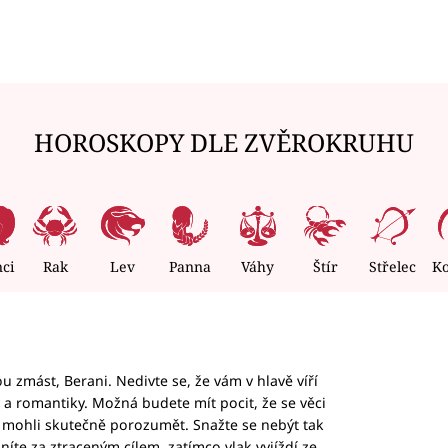
HOROSKOPY DLE ZVĚROKRUHU
nci
Rak
Lev
Panna
Váhy
Štír
Střelec
K
 zmást, Berani. Nedivte se, že vám v hlavě víří
ky a romantiky. Možná budete mít pocit, že se věci
jim mohli skutečně porozumět. Snažte se nebýt tak
honíte za ztraceným cílem, zatímco vlak vyjíždí ze