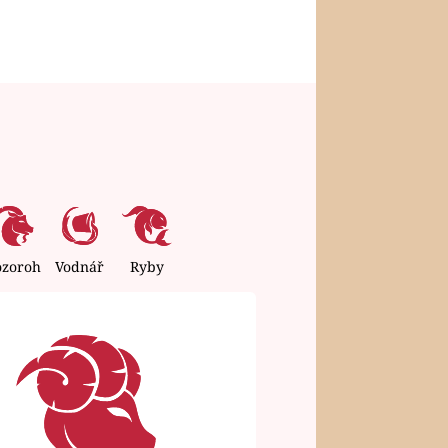
ozoroh
Vodnář
Ryby