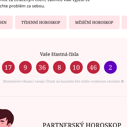
echte problém za sebou.
DEN
TÝDENNÍ HOROSKOP
MĚSÍČNÍ HOROSKOP
Vaše šťastná čísla
17
9
36
8
10
46
2
Ministerstvo financí varuje: Účastí na hazardní hře může vzniknout závislost ⑱
PARTNERSKÝ HOROSKOP