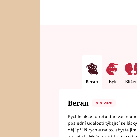
Beran
Býk
Blíže
Beran
8. 8. 2026
Rychlé akce tohoto dne vás mohou
poslední události týkající se lás
dějí příliš rychle na to, abyste 
analytičtí. Možná zjistíte, že se 