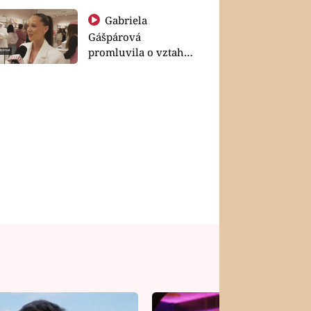
Gabriela
Gášpárová
promluvila o vztahu
a zakládání rodiny