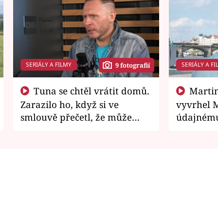
SERIÁLY A FILMY
SERIÁLY A FI
9 fotografií
Tuna se chtěl vrátit domů.
Martin Písařík jako
Zarazilo ho, když si ve
vyvrhel 
smlouvě přečetl, že může
údajnému
zemřít
je v nemil