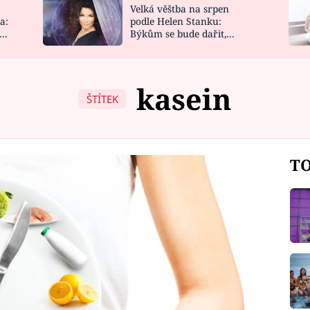
Velká věštba na srpen
NOVINKY
ZAHRADA
a:
podle Helen Stanku:
y
Býkům se bude dařit,
VIDEORECEPTY
DESIGN
Vodnáře čeká jízda
kasein
ŠTÍTEK
TO