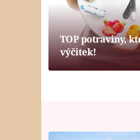
TOP potraviny, kte
výčitek!