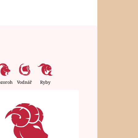
ozoroh
Vodnář
Ryby