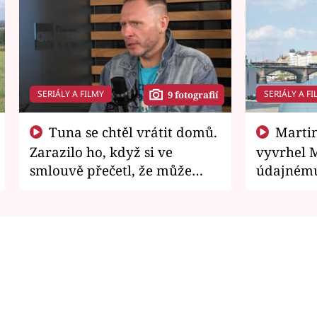
SERIÁLY A FILMY
SERIÁLY A FI
9 fotografií
Tuna se chtěl vrátit domů.
Martin Písařík jako
Zarazilo ho, když si ve
vyvrhel 
smlouvě přečetl, že může
údajnému
zemřít
je v nemil