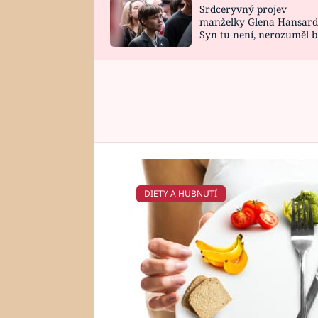
Srdceryvný projev
SNÁŘ
CELEBRITY
manželky Glena Hansard
Syn tu není, nerozuměl b
HOROSKOP NA
VAŘENÍ
tomu, vysvětlila
ROK 2023
DIETY A HUBNUTÍ