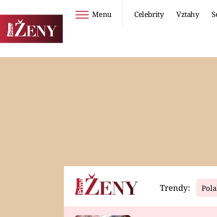
Menu
Celebrity
Vztahy
S
Seriály
Životní styl
ZOO
DIETY A HUBNUTÍ
PROSTŘENO!
CESTOVÁNÍ A
DOVOLENÁ
DUCH
ZDRAVÍ
Trendy:
Pola
Horoskopy
Video
ASTROČLÁNKY
SERIÁLY