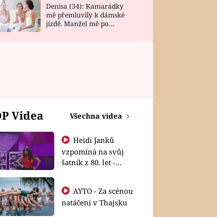
Denisa (34): Kamarádky
mě přemluvily k dámské
jízdě. Manžel mě po
návratu zaskočil
P Videa
Všechna videa
Heidi Janků
vzpomíná na svůj
šatník z 80. let -
Shopaholičky
AYTO - Za scénou
natáčení v Thajsku