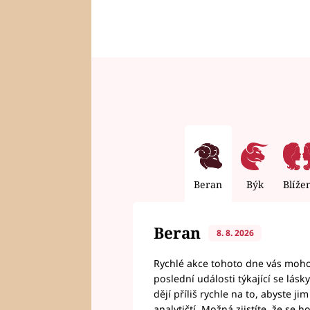
Beran
Býk
Blíže
Beran
8. 8. 2026
Rychlé akce tohoto dne vás mohou
poslední události týkající se lás
dějí příliš rychle na to, abyste 
analytičtí. Možná zjistíte, že se 