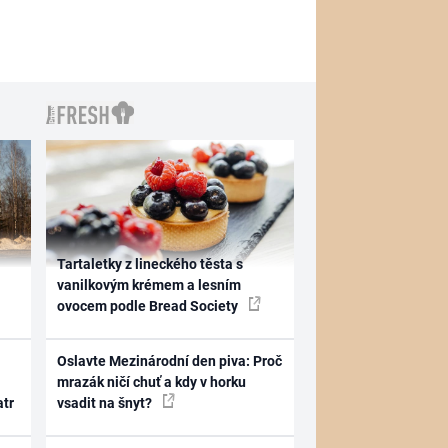
Tartaletky z lineckého těsta s
vanilkovým krémem a lesním
ovocem podle Bread Society
Oslavte Mezinárodní den piva: Proč
mrazák ničí chuť a kdy v horku
atr
vsadit na šnyt?