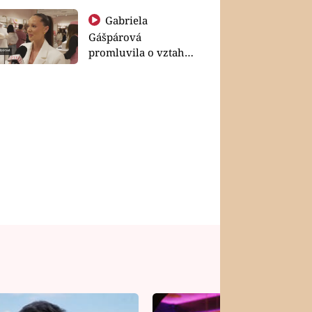
Gabriela
Gášpárová
promluvila o vztahu
a zakládání rodiny