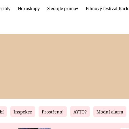
eriály
Horoskopy
Sledujte prima+
Filmový festival Karl
Celebrity
Recept
MÓDA A KRÁSA
HLAVNÍ JÍ
VZTAHY A SEX
SLADKÉ
PRIMA MAMINKA
ZDRAVÉ
bí
Inspekce
Prostřeno!
AYTO?
Módní alarm
Fresh
Living
RECEPTY
BYDLENÍ