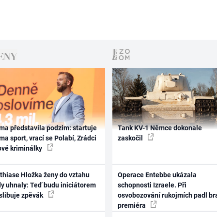
ma představila podzim: startuje
Tank KV-1 Němce dokonale
ma sport, vrací se Polabí, Zrádci
zaskočil
ové kriminálky
thiase Hložka ženy do vztahu
Operace Entebbe ukázala
dy uhnaly: Teď budu iniciátorem
schopnosti Izraele. Při
 slibuje zpěvák
osvobozování rukojmích padl br
premiéra