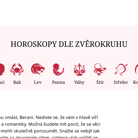
HOROSKOPY DLE ZVĚROKRUHU
nci
Rak
Lev
Panna
Váhy
Štír
Střelec
K
 zmást, Berani. Nedivte se, že vám v hlavě víří
ky a romantiky. Možná budete mít pocit, že se věci
jim mohli skutečně porozumět. Snažte se nebýt tak
honíte za ztraceným cílem, zatímco vlak vyjíždí ze