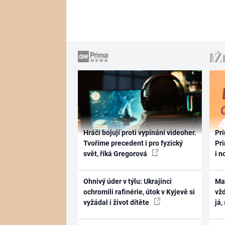
Hráči bojují proti vypínání videoher.
Pri
Tvoříme precedent i pro fyzický
Pri
svět, říká Gregorová
i n
Ohnivý úder v týlu: Ukrajinci
Ma
ochromili rafinérie, útok v Kyjevě si
vž
vyžádal i život dítěte
já,