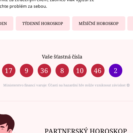
echte problém za sebou.
DEN
TÝDENNÍ HOROSKOP
MĚSÍČNÍ HOROSKOP
Vaše šťastná čísla
17
9
36
8
10
46
2
Ministerstvo financí varuje: Účastí na hazardní hře může vzniknout závislost ⑱
PARTNERSKÝ HOROSKOP